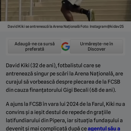
David Kiki se antrenează la Arena Națională Foto: Instagram@kidav25
Adaugă-ne ca sursă
Urmărește-ne în
preferată
Discover
David Kiki (32 de ani), fotbalistul care se
antrenează singur pe scări la Arena Națională, are
curajul să vorbească despre plecarea de la FCSB
din cauza finanțatorului Gigi Becali (68 de ani).
A ajuns la FCSB în vara lui 2024 de la Farul, Kiki nu a
convins și a ieșit destul de repede dn grațiile
latifundiarului din Pipera, iar situația fundașului a
devenit și mai complicată după ce
agentul său a