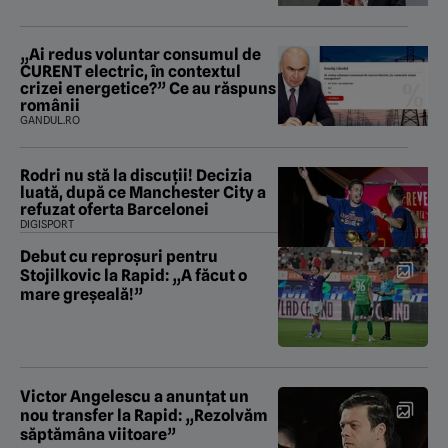
„Ai redus voluntar consumul de
CURENT electric, în contextul
crizei energetice?” Ce au răspuns
românii
GANDUL.RO
Rodri nu stă la discuții! Decizia
luată, după ce Manchester City a
refuzat oferta Barcelonei
DIGISPORT
Debut cu reproșuri pentru
Stojilkovic la Rapid: „A făcut o
mare greșeală!”
Victor Angelescu a anunțat un
nou transfer la Rapid: „Rezolvăm
săptămâna viitoare”