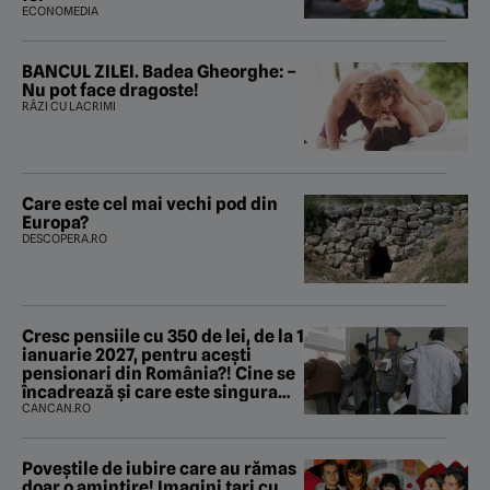
ECONOMEDIA
BANCUL ZILEI. Badea Gheorghe: –
Nu pot face dragoste!
RÂZI CU LACRIMI
Care este cel mai vechi pod din
Europa?
DESCOPERA.RO
Cresc pensiile cu 350 de lei, de la 1
ianuarie 2027, pentru acești
pensionari din România?! Cine se
încadrează și care este singura
condiție
CANCAN.RO
Poveştile de iubire care au rămas
doar o amintire! Imagini tari cu