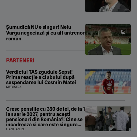
Şumudică NU e singur! Nelu
Varga negociază şi cu alt antrenor
român
PARTENERI
Verdictul TAS zguduie Sepsi!
Prima reacție a clubului după
suspendarea lui Cosmin Matei
MEDIAFAX
Cresc pensiile cu 350 de lei, de la 1
ianuarie 2027, pentru acești
pensionari din România?! Cine se
încadrează și care este singura
condiție
CANCAN.RO