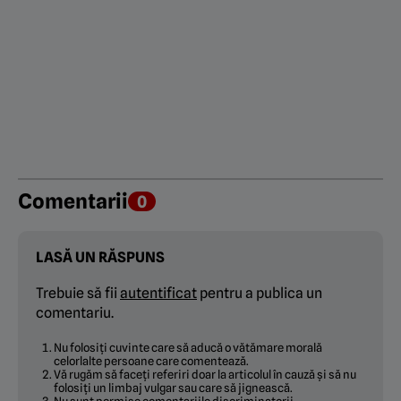
Comentarii
0
LASĂ UN RĂSPUNS
Trebuie să fii
autentificat
pentru a publica un
comentariu.
Nu folosiți cuvinte care să aducă o vătămare morală
celorlalte persoane care comentează.
Vă rugăm să faceți referiri doar la articolul în cauză și să nu
folosiți un limbaj vulgar sau care să jignească.