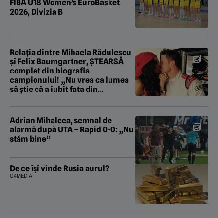
FIBA U18 Women’s EuroBasket
2026, Divizia B
Relația dintre Mihaela Rădulescu
și Felix Baumgartner, ȘTEARSĂ
complet din biografia
campionului! „Nu vrea ca lumea
să știe că a iubit fata din
România!”
Adrian Mihalcea, semnal de
alarmă după UTA – Rapid 0-0: „Nu
stăm bine”
De ce își vinde Rusia aurul?
G4MEDIA