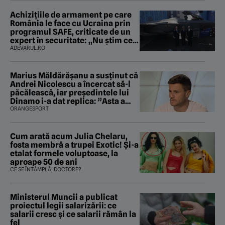
Achizițiile de armament pe care
România le face cu Ucraina prin
programul SAFE, criticate de un
expert în securitate: „Nu știm ce
arme ne trebuie”
ADEVARUL.RO
Marius Măldărăşanu a susţinut că
Andrei Nicolescu a încercat să-l
păcălească, iar preşedintele lui
Dinamo i-a dat replica: ”Asta a
fost istoria”
ORANGESPORT
Cum arată acum Julia Chelaru,
fosta membră a trupei Exotic! Și-a
etalat formele voluptoase, la
aproape 50 de ani
CE SE ÎNTÂMPLĂ, DOCTORE?
Ministerul Muncii a publicat
proiectul legii salarizării: ce
salarii cresc și ce salarii rămân la
fel