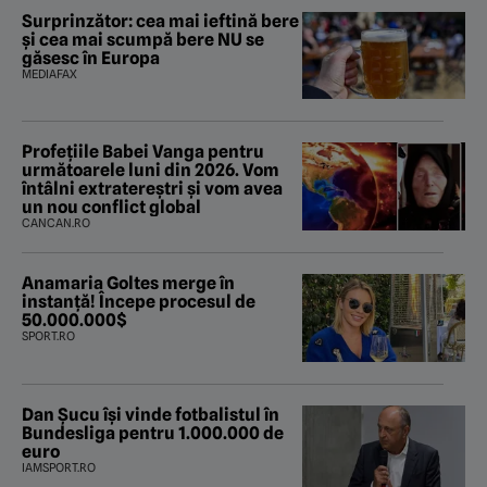
Surprinzător: cea mai ieftină bere
și cea mai scumpă bere NU se
găsesc în Europa
MEDIAFAX
Profețiile Babei Vanga pentru
următoarele luni din 2026. Vom
întâlni extratereștri și vom avea
un nou conflict global
CANCAN.RO
Anamaria Goltes merge în
instanță! Începe procesul de
50.000.000$
SPORT.RO
Dan Șucu își vinde fotbalistul în
Bundesliga pentru 1.000.000 de
euro
IAMSPORT.RO