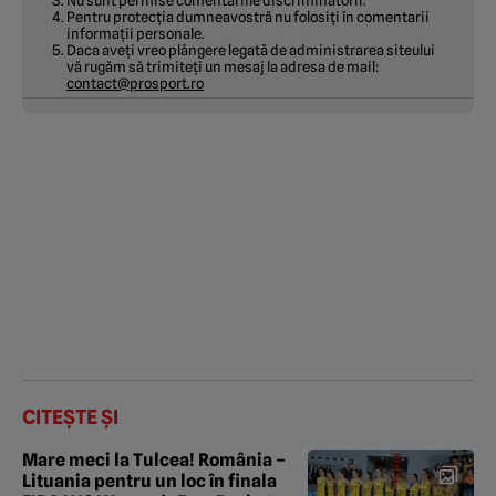
Nu sunt permise comentariile discriminatorii.
Pentru protecția dumneavostră nu folosiți în comentarii
informații personale.
Daca aveți vreo plângere legată de administrarea siteului
vă rugăm să trimiteți un mesaj la adresa de mail:
contact@prosport.ro
CITEȘTE ȘI
Mare meci la Tulcea! România –
Lituania pentru un loc în finala