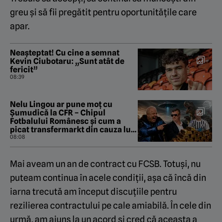
greu și să fii pregătit pentru oportunitățile care
apar.
Neașteptat! Cu cine a semnat
Kevin Ciubotaru: „Sunt atât de
fericit”
08:39
Nelu Lingou ar pune moț cu
Șumudică la CFR – Chipul
Fotbalului Românesc și cum a
picat transfermarkt din cauza lui
Dan Nistor. „Pastila de la Manila”
08:08
cu Gabriel Berceanu
Mai aveam un an de contract cu FCSB. Totuși, nu
puteam continua în acele condiții, așa că încă din
iarna trecută am început discuțiile pentru
rezilierea contractului pe cale amiabilă. În cele din
urmă, am ajuns la un acord și cred că aceasta a