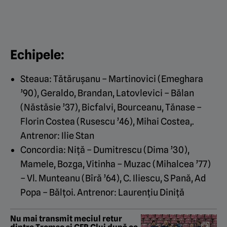
Echipele:
Steaua: Tătăruşanu – Martinovici (Emeghara
’90), Geraldo, Brandan, Latovlevici – Bălan
(Năstăsie ’37), Bicfalvi, Bourceanu, Tănase –
Florin Costea (Rusescu ’46), Mihai Costea,.
Antrenor: Ilie Stan
Concordia: Niţă – Dumitrescu (Dima ’30),
Mamele, Bozga, Vitinha – Muzac (Mihalcea ’77)
– Vl. Munteanu (Bîră ’64), C. Iliescu, S Pană, Ad
Popa – Bălţoi. Antrenor: Laurenţiu Diniţă
Nu mai transmit meciul retur