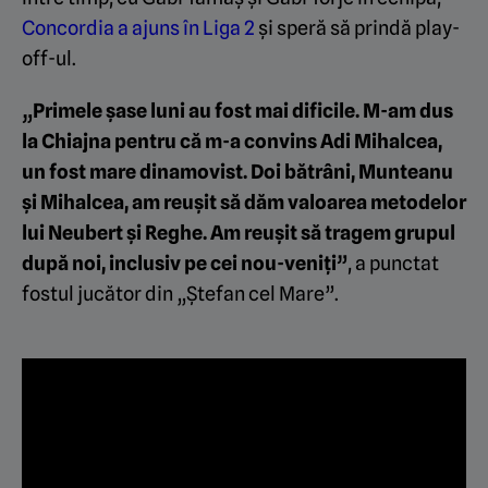
Concordia a ajuns în Liga 2
și speră să prindă play-
off-ul.
„Primele șase luni au fost mai dificile. M-am dus
la Chiajna pentru că m-a convins Adi Mihalcea,
un fost mare dinamovist. Doi bătrâni, Munteanu
și Mihalcea, am reușit să dăm valoarea metodelor
lui Neubert și Reghe. Am reușit să tragem grupul
după noi, inclusiv pe cei nou-veniți”
, a punctat
fostul jucător din „Ștefan cel Mare”.