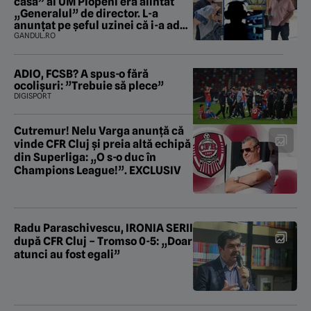
casă” al UM Plopeni era alintat
„Generalul” de director. L-a
anunțat pe șeful uzinei că i-a adus
„subțireanu, așa”
GANDUL.RO
ADIO, FCSB? A spus-o fără
ocolișuri: ”Trebuie să plece”
DIGISPORT
Cutremur! Nelu Varga anunță că
vinde CFR Cluj și preia altă echipă
din Superliga: „O s-o duc în
Champions League!”. EXCLUSIV
Radu Paraschivescu, IRONIA SERII
după CFR Cluj – Tromso 0-5: „Doar
atunci au fost egali”