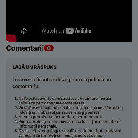
Comentarii
0
LASĂ UN RĂSPUNS
Trebuie să fii
autentificat
pentru a publica un
comentariu.
Nu folosiți cuvinte care să aducă o vătămare morală
celorlalte persoane care comentează.
Vă rugăm să faceți referiri doar la articolul în cauză și să nu
folosiți un limbaj vulgar sau care să jignească.
Nu sunt permise comentariile discriminatorii.
Pentru protecția dumneavostră nu folosiți în comentarii
informații personale.
Daca aveți vreo plângere legată de administrarea siteului
vă rugăm să trimiteți un mesaj la adresa de mail: