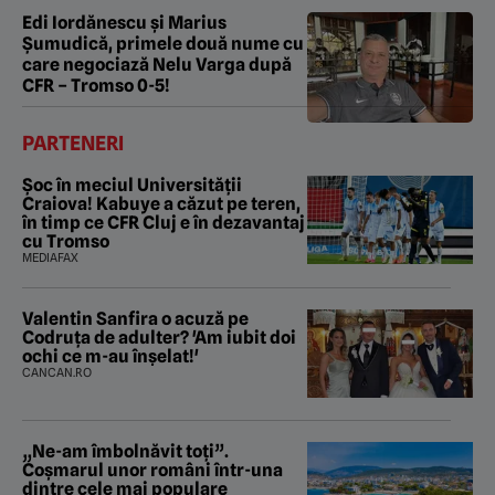
Edi Iordănescu și Marius
Șumudică, primele două nume cu
care negociază Nelu Varga după
CFR – Tromso 0-5!
PARTENERI
Șoc în meciul Universității
Craiova! Kabuye a căzut pe teren,
în timp ce CFR Cluj e în dezavantaj
cu Tromso
MEDIAFAX
Valentin Sanfira o acuză pe
Codruța de adulter? 'Am iubit doi
ochi ce m-au înșelat!'
CANCAN.RO
„Ne-am îmbolnăvit toți”.
Coșmarul unor români într-una
dintre cele mai populare