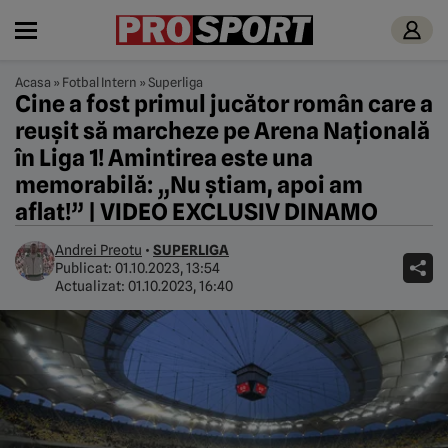
Acasa
»
Fotbal Intern
»
Superliga
Cine a fost primul jucător român care a
reușit să marcheze pe Arena Națională
în Liga 1! Amintirea este una
memorabilă: „Nu știam, apoi am
aflat!” | VIDEO EXCLUSIV DINAMO
Andrei Preotu
•
SUPERLIGA
Publicat:
01.10.2023, 13:54
Actualizat:
01.10.2023, 16:40