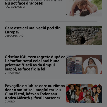
Nu pot face dragoste!
RÂZI CU LACRIMI
Care este cel mai vechi pod din
Europa?
DESCOPERA.RO
Cristina ICH, zero regrete după ce
i-a 'suflat' soțul celei mai bune
prietene: 'Dacă aș da timpul
înapoi, aș face fix la fel!'
CANCAN.RO
Poveştile de iubire care au rămas
doar o amintire! Imagini tari cu
Gina Pistol, Răzvan Fodor sau
Andra Măruţă şi foştii parteneri
CIAO.RO