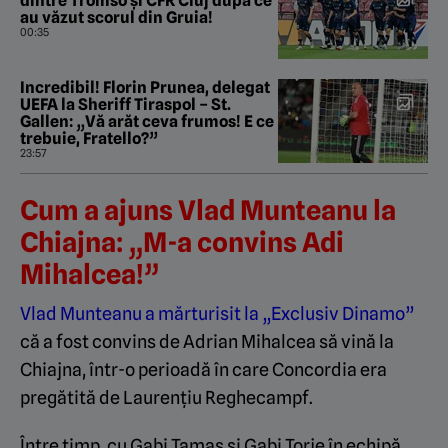
dintre Tromso și CFR Cluj după ce
au văzut scorul din Gruia!
00:35
Incredibil! Florin Prunea, delegat
UEFA la Sheriff Tiraspol – St.
Gallen: „Vă arăt ceva frumos! E ce
trebuie, Fratello?”
23:57
Cum a ajuns Vlad Munteanu la
Chiajna: „M-a convins Adi
Mihalcea!”
Vlad Munteanu a mărturisit la „Exclusiv Dinamo”
că a fost convins de Adrian Mihalcea să vină la
Chiajna, într-o perioadă în care Concordia era
pregătită de Laurențiu Reghecampf.
Între timp, cu Gabi Tamaș și Gabi Torje în echipă,