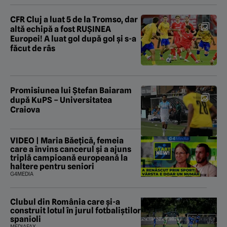
CFR Cluj a luat 5 de la Tromso, dar
altă echipă a fost RUȘINEA
Europei! A luat gol după gol și s-a
făcut de râs
Promisiunea lui Ștefan Baiaram
după KuPS – Universitatea
Craiova
VIDEO | Maria Băețică, femeia
care a învins cancerul și a ajuns
triplă campioană europeană la
haltere pentru seniori
G4MEDIA
Clubul din România care și-a
construit lotul în jurul fotbaliștilor
spanioli
MEDIAFAX