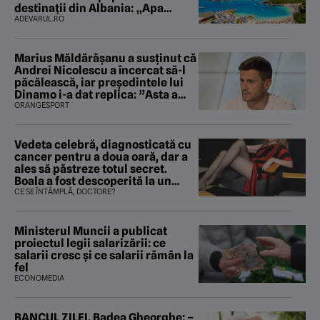
destinații din Albania: „Apa
mirosea a canalizare”
ADEVARUL.RO
Marius Măldărăşanu a susţinut că
Andrei Nicolescu a încercat să-l
păcălească, iar preşedintele lui
Dinamo i-a dat replica: ”Asta a
fost istoria”
ORANGESPORT
Vedeta celebră, diagnosticată cu
cancer pentru a doua oară, dar a
ales să păstreze totul secret.
Boala a fost descoperită la un
control de rutină
CE SE ÎNTÂMPLĂ, DOCTORE?
Ministerul Muncii a publicat
proiectul legii salarizării: ce
salarii cresc și ce salarii rămân la
fel
ECONOMEDIA
BANCUL ZILEI. Badea Gheorghe: –