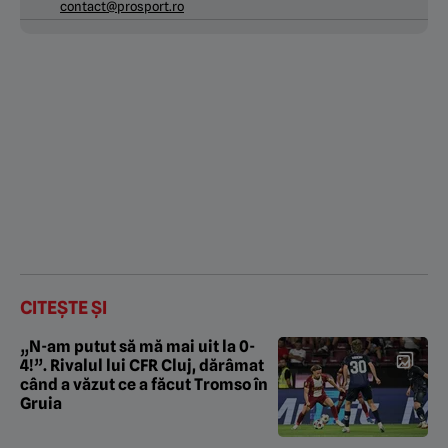
contact@prosport.ro
CITEȘTE ȘI
„N-am putut să mă mai uit la 0-
4!”. Rivalul lui CFR Cluj, dărâmat
când a văzut ce a făcut Tromso în
Gruia