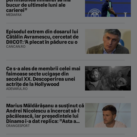
bucur de ultimele luni ale
carierei”
MEDIAFAX
Episodul extrem din dosarul lui
Cătălin Avramescu, cercetat de
DIICOT: 'A plecat în pădure cu o
CANCAN.RO
Ce s-a ales de membrii celei mai
faimoase secte ucigașe din
secolul XX. Descoperirea unei
actrițe de la Hollywood
ADEVARUL.RO
Marius Măldărăşanu a susţinut că
Andrei Nicolescu a încercat să-l
păcălească, iar preşedintele lui
Dinamo i-a dat replica: ”Asta a
fost istoria”
ORANGESPORT