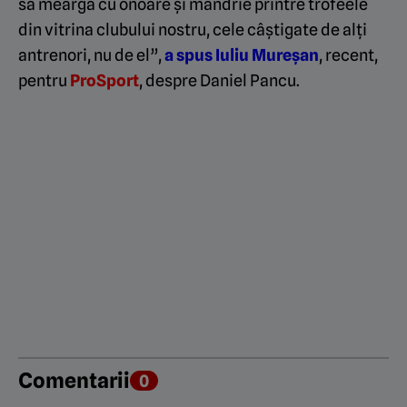
să meargă cu onoare și mândrie printre trofeele
din vitrina clubului nostru, cele câștigate de alți
antrenori, nu de el”,
a spus Iuliu Mureșan
, recent,
pentru
ProSport
, despre Daniel Pancu.
Comentarii
0