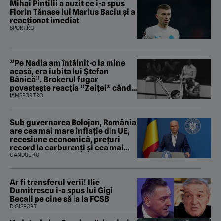
Mihai Pintilii a auzit ce i-a spus
Florin Tănase lui Marius Baciu și a
reacționat imediat
SPORT.RO
”Pe Nadia am întâlnit-o la mine
acasă, era iubita lui Ștefan
Bănică”. Brokerul fugar
povestește reacția ”Zeiței” când
i-a intrat în baie
IAMSPORT.RO
Sub guvernarea Bolojan, România
are cea mai mare inflație din UE,
recesiune economică, prețuri
record la carburanți și cea mai
gravă criză energetică de la
GANDUL.RO
Revoluție încoace. Cum se apără
premierul, întrebat de Gândul
dacă își cere scuze
Ar fi transferul verii! Ilie
Dumitrescu i-a spus lui Gigi
Becali pe cine să ia la FCSB
DIGISPORT