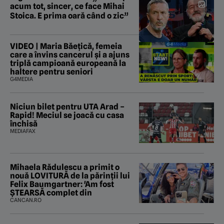
acum tot, sincer, ce face Mihai
Stoica. E prima oară când o zic”
VIDEO | Maria Băețică, femeia
care a învins cancerul și a ajuns
triplă campioană europeană la
haltere pentru seniori
G4MEDIA
Niciun bilet pentru UTA Arad –
Rapid! Meciul se joacă cu casa
închisă
MEDIAFAX
Mihaela Rădulescu a primit o
nouă LOVITURĂ de la părinții lui
Felix Baumgartner: 'Am fost
ȘTEARSĂ complet din
CANCAN.RO