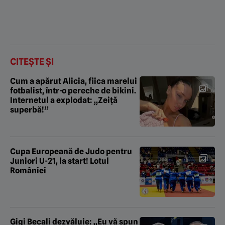
CITEȘTE ȘI
Cum a apărut Alicia, fiica marelui
fotbalist, într-o pereche de bikini.
Internetul a explodat: „Zeiță
superbă!”
Cupa Europeană de Judo pentru
Juniori U-21, la start! Lotul
României
Gigi Becali dezvăluie: „Eu vă spun