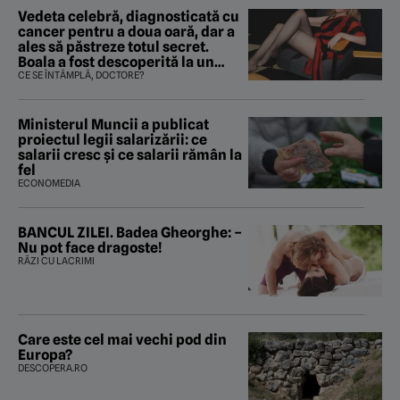
Vedeta celebră, diagnosticată cu
cancer pentru a doua oară, dar a
ales să păstreze totul secret.
Boala a fost descoperită la un
control de rutină
CE SE ÎNTÂMPLĂ, DOCTORE?
Ministerul Muncii a publicat
proiectul legii salarizării: ce
salarii cresc și ce salarii rămân la
fel
ECONOMEDIA
BANCUL ZILEI. Badea Gheorghe: –
Nu pot face dragoste!
RÂZI CU LACRIMI
Care este cel mai vechi pod din
Europa?
DESCOPERA.RO