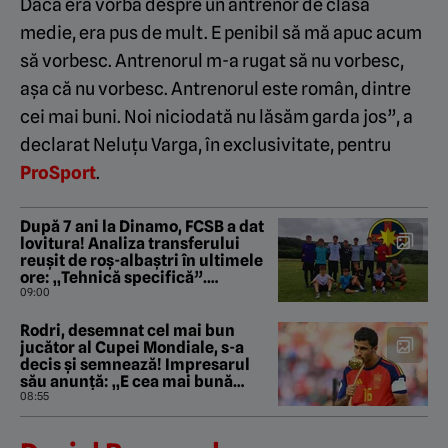
Dacă era vorba despre un antrenor de clasă
medie, era pus de mult. E penibil să mă apuc acum
să vorbesc. Antrenorul m-a rugat să nu vorbesc,
așa că nu vorbesc. Antrenorul este român, dintre
cei mai buni. Noi niciodată nu lăsăm garda jos”, a
declarat Neluțu Varga, în exclusivitate, pentru
ProSport
.
După 7 ani la Dinamo, FCSB a dat
lovitura! Analiza transferului
reușit de roș-albaștri în ultimele
ore: „Tehnică specifică”.
EXCLUSIV
09:00
Rodri, desemnat cel mai bun
jucător al Cupei Mondiale, s-a
decis și semnează! Impresarul
său anunță: „E cea mai bună
opțiune”
08:55