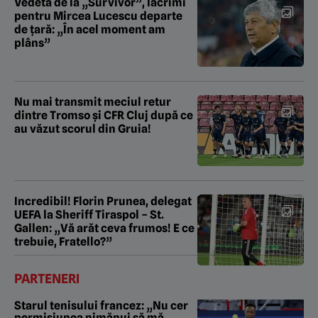
Vedeta de la „Survivor”, lacrimi
pentru Mircea Lucescu departe
de țară: „În acel moment am
plâns”
Nu mai transmit meciul retur
dintre Tromso și CFR Cluj după ce
au văzut scorul din Gruia!
Incredibil! Florin Prunea, delegat
UEFA la Sheriff Tiraspol – St.
Gallen: „Vă arăt ceva frumos! E ce
trebuie, Fratello?”
PARTENERI
Starul tenisului francez: „Nu cer
permisiunea nimănui să mă