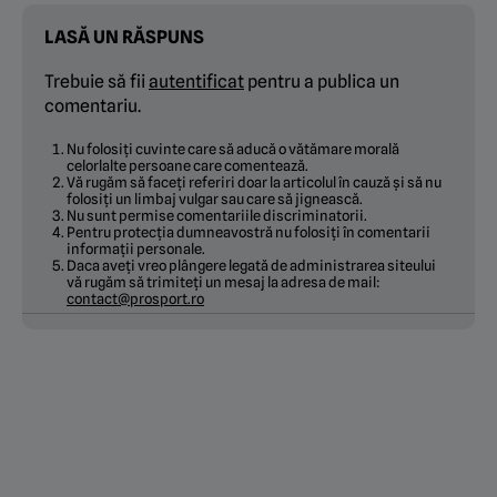
LASĂ UN RĂSPUNS
Trebuie să fii
autentificat
pentru a publica un
comentariu.
Nu folosiți cuvinte care să aducă o vătămare morală
celorlalte persoane care comentează.
Vă rugăm să faceți referiri doar la articolul în cauză și să nu
folosiți un limbaj vulgar sau care să jignească.
Nu sunt permise comentariile discriminatorii.
Pentru protecția dumneavostră nu folosiți în comentarii
informații personale.
Daca aveți vreo plângere legată de administrarea siteului
vă rugăm să trimiteți un mesaj la adresa de mail:
contact@prosport.ro