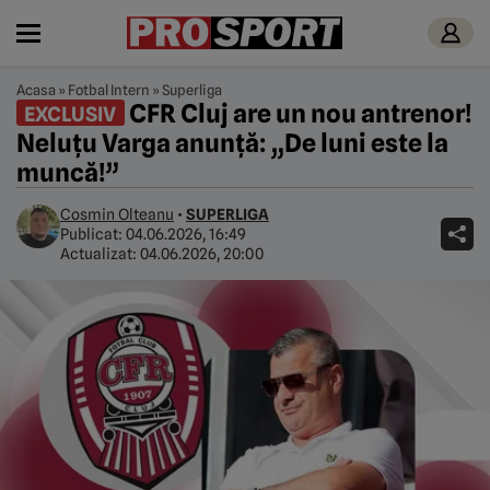
Acasa
»
Fotbal Intern
»
Superliga
CFR Cluj are un nou antrenor!
EXCLUSIV
Neluțu Varga anunță: „De luni este la
muncă!”
Cosmin Olteanu
•
SUPERLIGA
Publicat:
04.06.2026, 16:49
Actualizat:
04.06.2026, 20:00