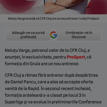
Neluțu Varga anunță că CFR Cluj are un nou antrenor / colaj ProSport
Adaugă-ne ca sursă
Urmărește-ne în
preferată
Discover
Neluțu Varga, patronul celor de la CFR Cluj, a
anunțat, în exclusivitate, pentru
ProSport
, că
formația din Gruia are un nou antrenor.
CFR Cluj a rămas fără antrenor după despărțirea
de Daniel Pancu, care a ales să accepte oferta
venită de la Rapid. În sezonul recent încheiat,
formația ardeleană s-a clasat pe locul 3 în
Superliga și va evolua în preliminariile Conference