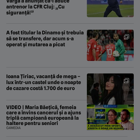
Varga a anunțat că-l aduce
antrenor la CFR Cluj: „Cu
siguranță!”
A fost titular la Dinamo și trebuia
să se transfere, dar acum s-a
operat și mutarea a picat
Ioana Țiriac, vacanță de mega –
lux într-un castel unde o noapte
de cazare costă 1.700 de euro
VIDEO | Maria Băețică, femeia
care a învins cancerul și a ajuns
triplă campioană europeană la
haltere pentru seniori
G4MEDIA