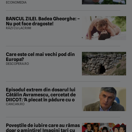
ECONOMEDIA
BANCUL ZILEI. Badea Gheorghe: –
Nu pot face dragoste!
RÂZI CU LACRIMI
Care este cel mai vechi pod din
Europa?
DESCOPERA.RO
Episodul extrem din dosarul lui
Cătălin Avramescu, cercetat de
DIICOT: 'A plecat în pădure cu o
CANCAN.RO
Poveştile de iubire care au rămas
doar o amintire! Imagini tari cu