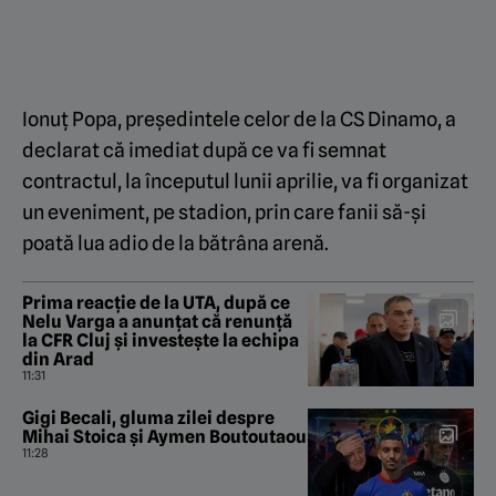
Ionuț Popa, președintele celor de la CS Dinamo, a
declarat că imediat după ce va fi semnat
contractul, la începutul lunii aprilie, va fi organizat
un eveniment, pe stadion, prin care fanii să-și
poată lua adio de la bătrâna arenă.
Prima reacție de la UTA, după ce
Nelu Varga a anunțat că renunță
la CFR Cluj și investește la echipa
din Arad
11:31
Gigi Becali, gluma zilei despre
Mihai Stoica și Aymen Boutoutaou
11:28