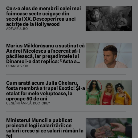
Ce s-a ales de membrii celei mai
faimoase secte ucigașe din
secolul XX. Descoperirea unei
actrițe de la Hollywood
ADEVARUL.RO
Marius Măldărăşanu a susţinut că
Andrei Nicolescu a încercat să-l
păcălească, iar preşedintele lui
Dinamo i-a dat replica: ”Asta a
fost istoria”
ORANGESPORT
Cum arată acum Julia Chelaru,
fosta membră a trupei Exotic! Și-a
etalat formele voluptoase, la
aproape 50 de ani
CE SE ÎNTÂMPLĂ, DOCTORE?
Ministerul Muncii a publicat
proiectul legii salarizării: ce
salarii cresc și ce salarii rămân la
fel