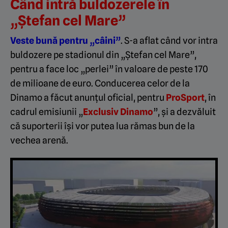
Când intră buldozerele în
„Ștefan cel Mare”
Veste bună pentru „câini”
. S-a aflat când vor intra
buldozere pe stadionul din „Ștefan cel Mare”,
pentru a face loc „perlei” în valoare de peste 170
de milioane de euro. Conducerea celor de la
Dinamo a făcut anunțul oficial, pentru
ProSport
, în
cadrul emisiunii „
Exclusiv Dinamo
”, și a dezvăluit
că suporterii își vor putea lua rămas bun de la
vechea arenă.