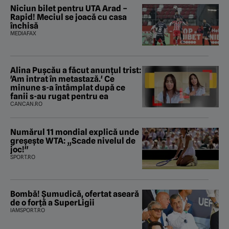
Niciun bilet pentru UTA Arad –
Rapid! Meciul se joacă cu casa
închisă
MEDIAFAX
Alina Pușcău a făcut anunțul trist:
'Am intrat în metastază.' Ce
minune s-a întâmplat după ce
fanii s-au rugat pentru ea
CANCAN.RO
Numărul 11 mondial explică unde
greșește WTA: „Scade nivelul de
joc!"
SPORT.RO
Bombă! Șumudică, ofertat aseară
de o forță a SuperLigii
IAMSPORT.RO