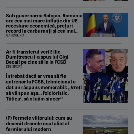
Sub guvernarea Bolojan, România
are cea mai mare inflație din UE,
recesiune economică, prețuri
record la carburanți și cea mai
gravă criză energetică de la
GANDUL.RO
Revoluție încoace. Cum se apără
premierul, întrebat de Gândul
dacă își cere scuze
Ar fi transferul verii! Ilie
Dumitrescu i-a spus lui Gigi
Becali pe cine să ia la FCSB
DIGISPORT
Întrebat dacă ar vrea să fie
antrenor la FCSB, tehnicianul a
dat un răspuns memorabil: „Vreți
să vă spun așa… folcloristic.
Tăticu’, să o luăm sincer”
(P) Fermele viitorului: cum au
devenit dronele noul aliat al
fermierului modern