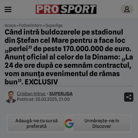
Acasa
»
Fotbal Intern
»
Superliga
Când intră buldozerele pe stadionul
din Ştefan cel Mare pentru a face loc
„perlei” de peste 170.000.000 de euro.
Anunț oficial al celor de la Dinamo: „La
24 de ore după ce semnăm contractul,
vom anunța evenimentul de rămas
bun”. EXCLUSIV
Cristian Hitruc
•
SUPERLIGA
Publicat:
25.03.2025, 21:00
Adaugă-ne ca sursă
Urmărește-ne în
preferată
Discover