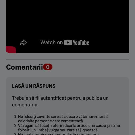
Comentarii
0
LASĂ UN RĂSPUNS
Trebuie să fii
autentificat
pentru a publica un
comentariu.
Nu folosiți cuvinte care să aducă o vătămare morală
celorlalte persoane care comentează.
Vă rugăm să faceți referiri doar la articolul în cauză și să nu
folosiți un limbaj vulgar sau care să jignească.
Nu sunt permise comentariile discriminatorii.