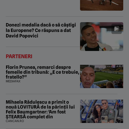
Donezi medalia dacă o să câștigi
la Europene? Ce răspuns a dat
David Popovici
PARTENERI
Florin Prunea, remarci despre
femeile din tribună: „E ce trebuie,
fratello?”
MEDIAFAX
Mihaela Rădulescu a primit o
nouă LOVITURĂ de la părinții lui
Felix Baumgartner: 'Am fost
ȘTEARSĂ complet din
CANCAN.RO