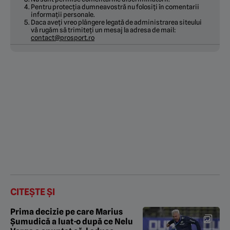
Pentru protecția dumneavostră nu folosiți în comentarii
informații personale.
Daca aveți vreo plângere legată de administrarea siteului
vă rugăm să trimiteți un mesaj la adresa de mail:
contact@prosport.ro
CITEȘTE ȘI
Prima decizie pe care Marius
Șumudică a luat-o după ce Nelu