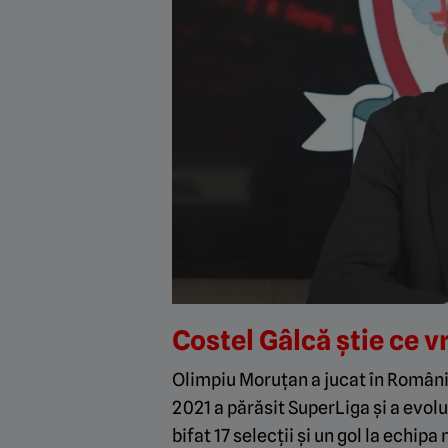
Costel Gâlcă știe ce v
Olimpiu Moruțan a jucat în România 
2021 a părăsit SuperLiga și a evolu
bifat 17 selecții și un gol la echip