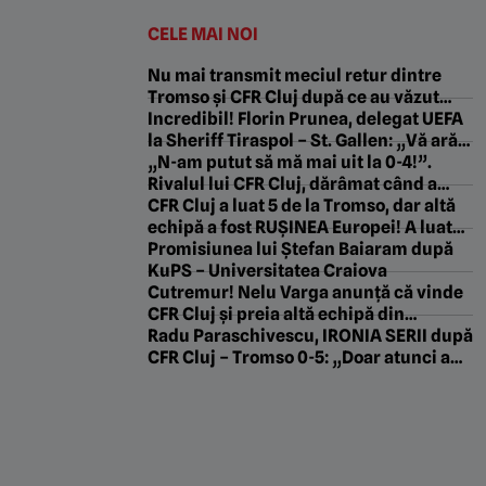
CELE MAI NOI
Nu mai transmit meciul retur dintre
Tromso și CFR Cluj după ce au văzut
scorul din Gruia!
Incredibil! Florin Prunea, delegat UEFA
la Sheriff Tiraspol – St. Gallen: „Vă arăt
ceva frumos! E ce trebuie, Fratello?”
„N-am putut să mă mai uit la 0-4!”.
Rivalul lui CFR Cluj, dărâmat când a
văzut ce a făcut Tromso în Gruia
CFR Cluj a luat 5 de la Tromso, dar altă
echipă a fost RUȘINEA Europei! A luat
gol după gol și s-a făcut de râs
Promisiunea lui Ștefan Baiaram după
KuPS – Universitatea Craiova
Cutremur! Nelu Varga anunță că vinde
CFR Cluj și preia altă echipă din
Superliga: „O s-o duc în Champions
Radu Paraschivescu, IRONIA SERII după
League!”. EXCLUSIV
CFR Cluj – Tromso 0-5: „Doar atunci au
fost egali”