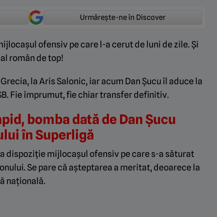
Urmărește-ne în Discover
ijlocașul ofensiv pe care l-a cerut de luni de zile. Și
nal român de top!
Grecia, la Aris Salonic, iar acum Dan Șucu îl aduce la
B. Fie împrumut, fie chiar transfer definitiv.
apid, bomba dată de Dan Șucu
ului în Superligă
la dispoziție mijlocașul ofensiv pe care s-a săturat
ezonului. Se pare că așteptarea a meritat, deoarece la
ă națională.