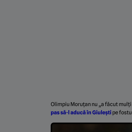
Olimpiu Moruțan nu „a făcut mulți 
pas să-l aducă în Giulești
pe fostul