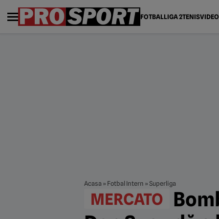
FOTBAL
LIGA 2
TENIS
VIDEO
Acasa
»
Fotbal Intern
»
Superliga
Bombă
MERCATO