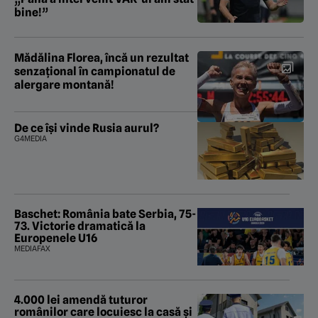
bine!”
Mădălina Florea, încă un rezultat
senzațional în campionatul de
alergare montană!
De ce își vinde Rusia aurul?
G4MEDIA
Baschet: România bate Serbia, 75-
73. Victorie dramatică la
Europenele U16
MEDIAFAX
4.000 lei amendă tuturor
românilor care locuiesc la casă și