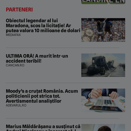
PARTENERI
Obiectul legendar al lui
Maradona, scos la licitație! Ar
putea valora 10 milioane de dolari
MEDIAFAX
ULTIMA ORĂ! A murit într-un
accident teribil!
CANCAN.RO
Moody’s a cruțat România. Acum
politicienii pot strica tot.
Avertismentul analiștilor
ADEVARUL.RO
Marius Măldărăşanu a susţinut că