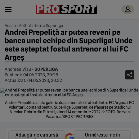
Acasa
»
Fotbal Intern
»
Superliga
Andrei Prepeliță ar putea reveni pe
banca unei echipe din Superliga! Unde
este așteptat fostul antrenor al lui FC
Argeș
Andreea Visu
•
SUPERLIGA
Publicat:
04.06.2023, 20:28
Actualizat:
04.06.2023, 20:32
Andrei Prepelita saluta galeria dupa meciul de fotbal dintre FC Arges si FC
Voluntari, contand pentru Superliga Superbet, desfasurat pe Stadionul
Nicolae Dobrin din Pitesti, vineri 14 octombrie 2022. © FOTO:Razvan
Pasarica/SPORT PICTURES
Adaugă-ne ca sursă
Urmărește-ne în