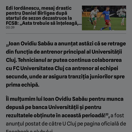
Edi Iordănescu, mesaj drastic
pentru Daniel Bîrligea după
startul de sezon dezastruos la
FCSB: „Asta trebuie să înțeleagă,
înainte de orice!”
00:39
„Ioan Ovidiu Sabău a anunțat astăzi că se retrage
din funcția de antrenor principal al Universității
Cluj. Tehnicianul ar putea continua colaborarea
cu FC Universitatea Cluj ca antrenor al echipei
secunde, unde ar asigura tranziția juniorilor spre
prima echipă.
Îi mulțumim lui Ioan Ovidiu Sabău pentru munca
depusă pe banca Universității și pentru
rezultatele obținute în această perioadă!”,
a fost
anunțul postat de către U Cluj pe pagina oficială de
Facebook a clubului.