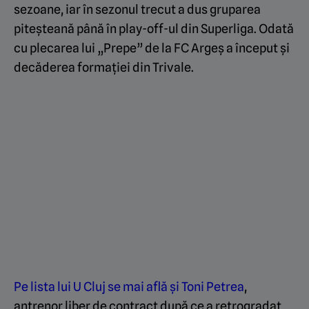
sezoane, iar în sezonul trecut a dus gruparea
piteșteană până în play-off-ul din Superliga. Odată
cu plecarea lui „Prepe” de la FC Argeș a început și
decăderea formației din Trivale.
Pe lista lui U Cluj se mai află și Toni Petrea
,
antrenor liber de contract după ce a retrogradat