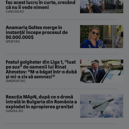
fac acest lucru în curte, crezând
că nu îi vede nimeni
CANCAN.RO
Anamaria Goltes merge în
instanță! Începe procesul de
50.000.000$
SPORT.RO
Fostul golgheter din Liga 1, ”luat
pe sus” de oamenii lui Rinat
Ahmetov: ”M-a băgat într-o dubă
și mi-a zis să semnez!”
IAMSPORT.RO
Reacția MApN, după ce o dronă
intrată în Bulgaria din România a
explodat în apropierea graniței
GANDUL.RO