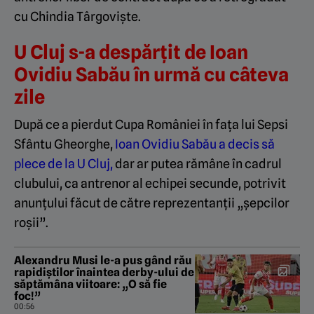
cu Chindia Târgoviște.
U Cluj s-a despărțit de Ioan
Ovidiu Sabău în urmă cu câteva
zile
După ce a pierdut Cupa României în fața lui Sepsi
Sfântu Gheorghe,
Ioan Ovidiu Sabău a decis să
plece de la U Cluj,
dar ar putea rămâne în cadrul
clubului, ca antrenor al echipei secunde, potrivit
anunțului făcut de către reprezentanții „șepcilor
roșii”.
Alexandru Musi le-a pus gând rău
rapidiștilor înaintea derby-ului de
săptămâna viitoare: „O să fie
foc!”
00:56