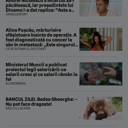
Andrei Nicolescu a încercat să-l
păcălească, iar preşedintele lui
Dinamo i-a dat replica: ”Asta a
fost istoria”
ORANGESPORT
Alina Pușcău, mărturisire
sfâșietoare înainte de operație. A
fost diagnosticată cu cancer la
sân în metastază: „Este singurul
tratament care o să mă ajute să
CE SE ÎNTÂMPLĂ, DOCTORE?
îmi salvez viața”
Ministerul Muncii a publicat
proiectul legii salarizării: ce
salarii cresc și ce salarii rămân la
fel
ECONOMEDIA
BANCUL ZILEI. Badea Gheorghe: –
Nu pot face dragoste!
RÂZI CU LACRIMI