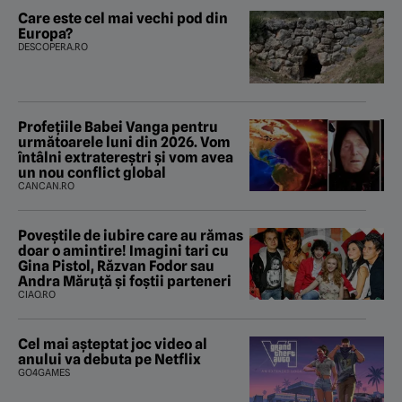
Care este cel mai vechi pod din
Europa?
DESCOPERA.RO
Profețiile Babei Vanga pentru
următoarele luni din 2026. Vom
întâlni extratereștri și vom avea
un nou conflict global
CANCAN.RO
Poveştile de iubire care au rămas
doar o amintire! Imagini tari cu
Gina Pistol, Răzvan Fodor sau
Andra Măruţă şi foştii parteneri
CIAO.RO
Cel mai așteptat joc video al
anului va debuta pe Netflix
GO4GAMES