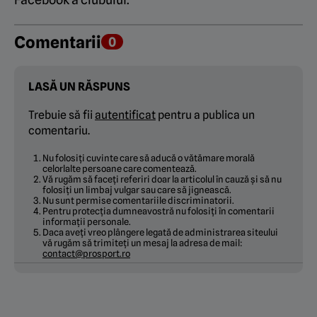
Comentarii
0
LASĂ UN RĂSPUNS
Trebuie să fii
autentificat
pentru a publica un
comentariu.
Nu folosiți cuvinte care să aducă o vătămare morală
celorlalte persoane care comentează.
Vă rugăm să faceți referiri doar la articolul în cauză și să nu
folosiți un limbaj vulgar sau care să jignească.
Nu sunt permise comentariile discriminatorii.
Pentru protecția dumneavostră nu folosiți în comentarii
informații personale.
Daca aveți vreo plângere legată de administrarea siteului
vă rugăm să trimiteți un mesaj la adresa de mail:
contact@prosport.ro