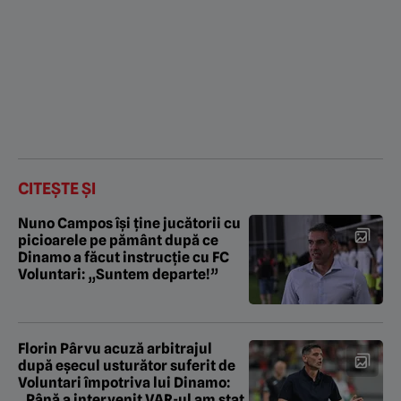
CITEȘTE ȘI
Nuno Campos își ține jucătorii cu
picioarele pe pământ după ce
Dinamo a făcut instrucție cu FC
Voluntari: „Suntem departe!”
Florin Pârvu acuză arbitrajul
după eșecul usturător suferit de
Voluntari împotriva lui Dinamo:
„Până a intervenit VAR-ul am stat