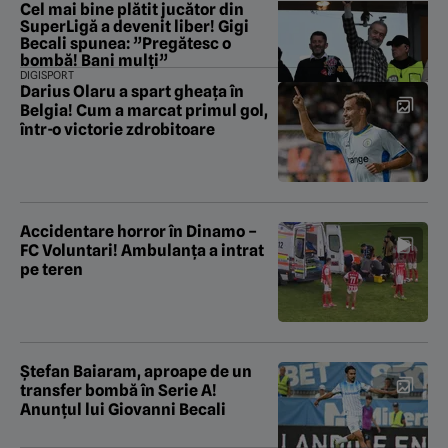
Cel mai bine plătit jucător din
SuperLigă a devenit liber! Gigi
Becali spunea: ”Pregătesc o
bombă! Bani mulți”
DIGISPORT
Darius Olaru a spart gheața în
Belgia! Cum a marcat primul gol,
într-o victorie zdrobitoare
Accidentare horror în Dinamo –
FC Voluntari! Ambulanța a intrat
pe teren
Ștefan Baiaram, aproape de un
transfer bombă în Serie A!
Anunțul lui Giovanni Becali