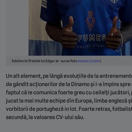
Edelino Ie (fratele lui Edgar Ie- sursa foto
soccerzz.com
)
Un alt element, pe lângă evoluțiile de la antrenamente
de gândit acționarilor de la Dinamo și i-a împins spre 
faptul că Ie comunica foarte greu cu ceilalți jucători,
jucat la mai multe echipe din Europa, limba engleză ș
vorbitorii de portugheză in lot. Foarte retras, fotbalist
secundă, la valoarea CV-ului său.