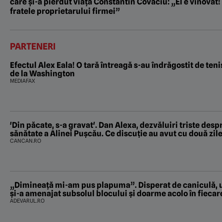
care și-a pierdut viața Constantin Covaciu: „El e vinovat!
fratele proprietarului firmei”
PARTENERI
Efectul Alex Eala! O tară întreagă s-au îndrăgostit de ten
de la Washington
MEDIAFAX
'Din păcate, s-a gravat'. Dan Alexa, dezvăluiri triste despre starea de
sănătate a Alinei Pușcău. Ce discuție au avut cu două zil
CANCAN.RO
„Dimineață mi-am pus plapuma”. Disperat de caniculă, u
și-a amenajat subsolul blocului și doarme acolo în fieca
ADEVARUL.RO