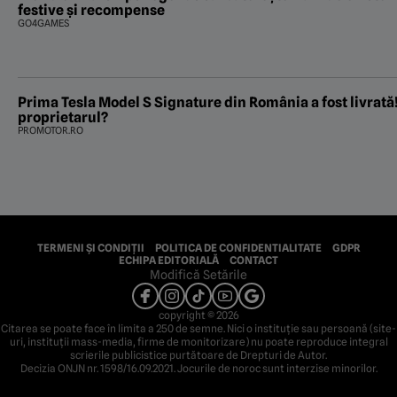
festive și recompense
GO4GAMES
Prima Tesla Model S Signature din România a fost livrată!
proprietarul?
PROMOTOR.RO
TERMENI ȘI CONDIȚII
POLITICA DE CONFIDENTIALITATE
GDPR
ECHIPA EDITORIALĂ
CONTACT
Modifică Setările
copyright © 2026
Citarea se poate face în limita a 250 de semne. Nici o instituţie sau persoană (site-
uri, instituţii mass-media, firme de monitorizare) nu poate reproduce integral
scrierile publicistice purtătoare de Drepturi de Autor.
Decizia ONJN nr. 1598/16.09.2021. Jocurile de noroc sunt interzise minorilor.