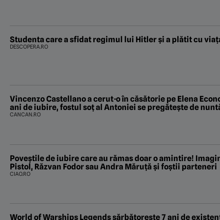
Studenta care a sfidat regimul lui Hitler și a plătit cu viaț
DESCOPERA.RO
Vincenzo Castellano a cerut-o în căsătorie pe Elena Eco
ani de iubire, fostul soț al Antoniei se pregătește de nunt
CANCAN.RO
Poveştile de iubire care au rămas doar o amintire! Imagin
Pistol, Răzvan Fodor sau Andra Măruţă şi foştii parteneri
CIAO.RO
World of Warships Legends sărbătorește 7 ani de existenț