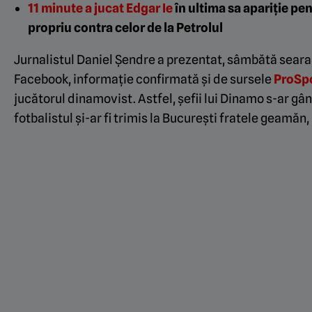
11 minute a jucat
Edgar Ie
în ultima sa apariție pe
propriu contra celor de la Petrolul
Jurnalistul
Daniel Șendre
a prezentat, sâmbătă seara,
Facebook, informație confirmată și de sursele
ProSp
jucătorul dinamovist. Astfel, șefii lui Dinamo s-ar gând
fotbalistul și-ar fi trimis la București fratele geamăn,