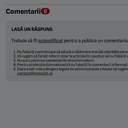
Comentarii
0
LASĂ UN RĂSPUNS
Trebuie să fii
autentificat
pentru a publica un comentariu
Nu folosiți cuvinte care să aducă o vătămare morală celorlalte pe
Vă rugăm să faceți referiri doar la articolul în cauză și să nu folosiț
Nu sunt permise comentariile discriminatorii.
Pentru protecția dumneavostră nu folosiți în comentarii informați
Daca aveți vreo plângere legată de administrarea siteului vă rugăm 
contact@prosport.ro