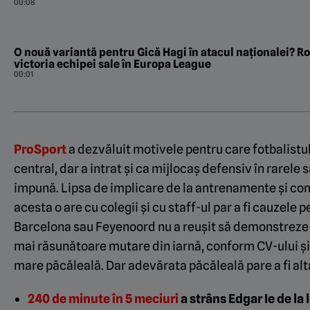
00:08
O nouă variantă pentru Gică Hagi în atacul naționalei? 
victoria echipei sale în Europa League
00:01
ProSport
a dezvăluit motivele pentru care fotbalistul,
central, dar a intrat și ca mijlocaș defensiv în rarele sa
impună. Lipsa de implicare de la antrenamente și co
acesta o are cu colegii și cu staff-ul par a fi cauzele 
Barcelona sau Feyenoord nu a reușit să demonstreze în
mai răsunătoare mutare din iarnă, conform CV-ului și 
mare păcăleală. Dar adevărata păcăleală pare a fi alt
240 de minute în 5 meciuri
a strâns Edgar Ie de la