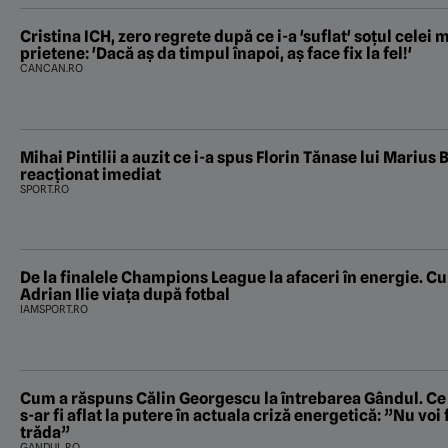
Cristina ICH, zero regrete după ce i-a 'suflat' soțul celei
prietene: 'Dacă aș da timpul înapoi, aș face fix la fel!'
CANCAN.RO
Mihai Pintilii a auzit ce i-a spus Florin Tănase lui Marius B
reacționat imediat
SPORT.RO
De la finalele Champions League la afaceri în energie. Cu
Adrian Ilie viața după fotbal
IAMSPORT.RO
Cum a răspuns Călin Georgescu la întrebarea Gândul. Ce a
s-ar fi aflat la putere în actuala criză energetică: ”Nu voi 
trăda”
GANDUL.RO