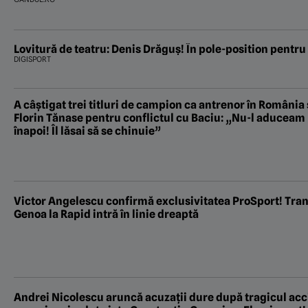
Lovitură de teatru: Denis Drăguș! În pole-position pentru
DIGISPORT
A câștigat trei titluri de campion ca antrenor în România ș
Florin Tănase pentru conflictul cu Baciu: „Nu-l aduceam
înapoi! Îl lăsai să se chinuie”
Victor Angelescu confirmă exclusivitatea ProSport! Tran
Genoa la Rapid intră în linie dreaptă
Andrei Nicolescu aruncă acuzații dure după tragicul acci