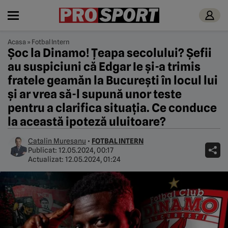
Acasa
»
Fotbal Intern
Șoc la Dinamo! Țeapa secolului? Șefii
au suspiciuni că Edgar Ie și-a trimis
fratele geamăn la București în locul lui
și ar vrea să-l supună unor teste
pentru a clarifica situația. Ce conduce
la această ipoteză uluitoare?
Catalin Muresanu
•
FOTBAL INTERN
Publicat:
12.05.2024, 00:17
Actualizat:
12.05.2024, 01:24