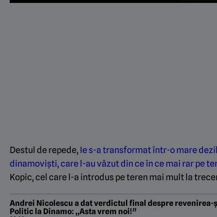
Destul de repede,
Ie s-a transformat într-o mare dezil
dinamoviști, care l-au văzut din ce în ce mai rar pe te
Kopic, cel care l-a introdus pe teren mai mult la trece
Andrei Nicolescu a dat verdictul final despre revenirea-ș
Politic la Dinamo: „Asta vrem noi!”