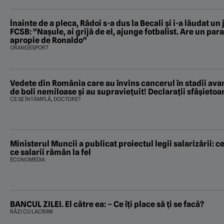
Înainte de a pleca, Rădoi s-a dus la Becali şi i-a lăudat un 
FCSB: "Naşule, ai grijă de el, ajunge fotbalist. Are un pa
apropie de Ronaldo"
ORANGESPORT
Vedete din România care au învins cancerul în stadii avan
de boli nemiloase şi au supravieţuit! Declarații sfâșietoa
CE SE ÎNTÂMPLĂ, DOCTORE?
Ministerul Muncii a publicat proiectul legii salarizării: ce
ce salarii rămân la fel
ECONOMEDIA
BANCUL ZILEI. El către ea: – Ce îți place să ți se facă?
RÂZI CU LACRIMI