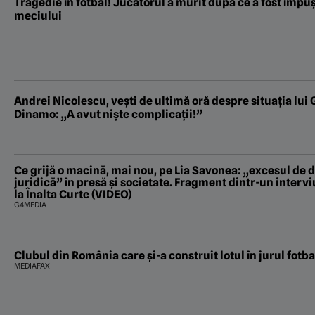
Tragedie în fotbal! Jucătorul a murit după ce a fost împu
meciului
Andrei Nicolescu, vești de ultimă oră despre situația lui
Dinamo: „A avut niște complicații!”
Ce grijă o macină, mai nou, pe Lia Savonea: „excesul de 
juridică” în presă și societate. Fragment dintr-un inter
la Înalta Curte (VIDEO)
G4MEDIA
Clubul din România care și-a construit lotul în jurul fotbal
MEDIAFAX