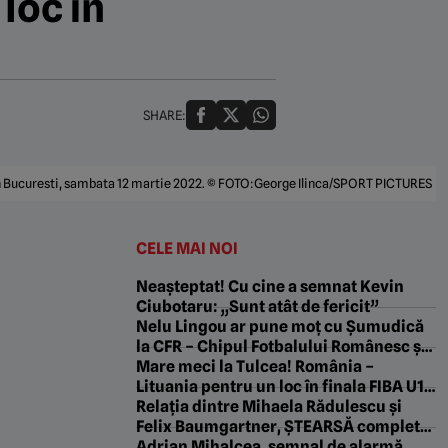
loc în
SHARE:
 din Bucuresti, sambata 12 martie 2022. © FOTO:George Ilinca/SPORT PICTURES
CELE MAI NOI
Neașteptat! Cu cine a semnat Kevin
Ciubotaru: „Sunt atât de fericit”
Nelu Lingou ar pune moț cu Șumudică
la CFR – Chipul Fotbalului Românesc și
cum a picat transfermarkt din cauza lui
Mare meci la Tulcea! România –
Dan Nistor. „Pastila de la Manila” cu
Lituania pentru un loc în finala FIBA U18
Gabriel Berceanu
Women’s EuroBasket 2026, Divizia B
Relația dintre Mihaela Rădulescu și
Felix Baumgartner, ȘTEARSĂ complet
din biografia campionului! „Nu vrea ca
Adrian Mihalcea, semnal de alarmă