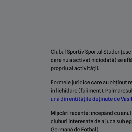
Clubul Sportiv Sportul Studențesc (
care nu a activat niciodată) se a
propriu al activității.
Formele juridice care au obținut re
în lichidare (faliment). Palmaresul 
una din entitățile deținute de Vas
Mișcări recente: începând cu anul
cluburi interesate de a juca sub 
Germană de Fotbal).