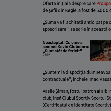
Oferta inițială despre care
ProSpo
de șefii din Regie, a fost de 5.000
„Suma va fi achitată anticipat pe 
sposorizare”, se scrie în această of
Neașteptat! Cu cine a
semnat Kevin Ciubotaru:
„Sunt atât de fericit”
08:39
„Suntem la dispoziția dumneavoastr
contractuale”, încheie Imad Kassa
Vasile Șiman, fostul patron al alb-n
club, însă Clubul Sportiv Sportul S
(Certificatul de Identitate Sportiv