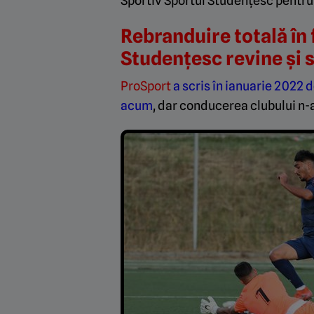
Sportiv Sportul Studențesc pentru 
Rebranduire totală în
Studențesc revine și s
ProSport
a scris în ianuarie 2022 
acum
, dar conducerea clubului n-