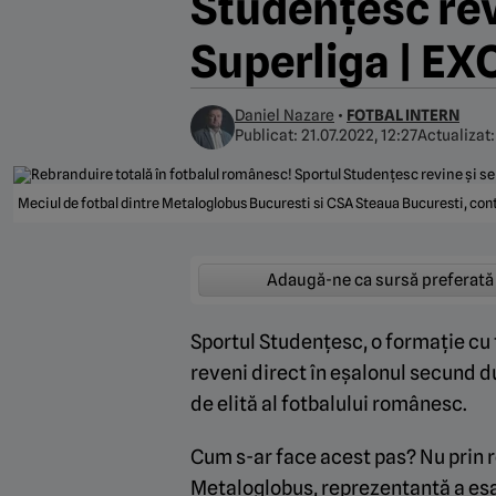
Studențesc revi
Superliga | EX
Daniel Nazare
•
FOTBAL INTERN
Publicat:
21.07.2022, 12:27
Actualizat
Meciul de fotbal dintre Metaloglobus Bucuresti si CSA Steaua Bucuresti, co
Adaugă-ne ca sursă preferată
Sportul Studențesc, o formație cu t
reveni direct în eșalonul secund d
de elită al fotbalului românesc.
Cum s-ar face acest pas? Nu prin re
Metaloglobus, reprezentantă a eșa