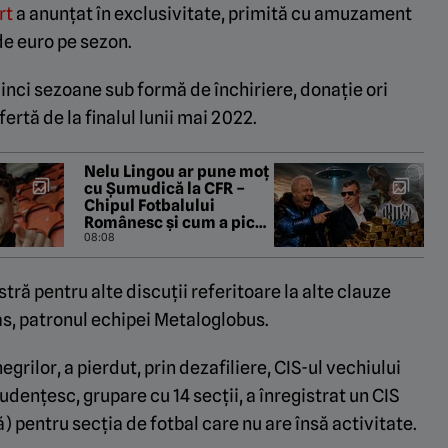
rt
a anunțat în exclusivitate, primită cu amuzament
 de euro pe sezon.
cinci sezoane sub formă de închiriere, donație ori
ertă de la finalul lunii mai 2022.
Nelu Lingou ar pune moț
cu Șumudică la CFR –
Chipul Fotbalului
Românesc și cum a picat
transfermarkt din cauza
08:08
lui Dan Nistor. „Pastila
de la Manila” cu Gabriel
ă pentru alte discuții referitoare la alte clauze
Berceanu
s, patronul echipei Metaloglobus.
egrilor, a pierdut, prin dezafiliere, CIS-ul vechiului
tudențesc, grupare cu 14 secții, a înregistrat un CIS
ă) pentru secția de fotbal care nu are însă activitate.