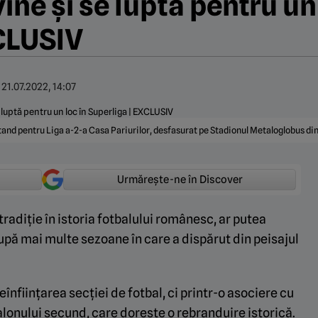
ne și se luptă pentru un 
CLUSIV
:
21.07.2022, 14:07
ntand pentru Liga a-2-a Casa Pariurilor, desfasurat pe Stadionul Metaloglobus
Urmărește-ne în Discover
radiție în istoria fotbalului românesc, ar putea
upă mai multe sezoane în care a dispărut din peisajul
înființarea secției de fotbal, ci printr-o asociere cu
lonului secund, care dorește o rebranduire istorică.