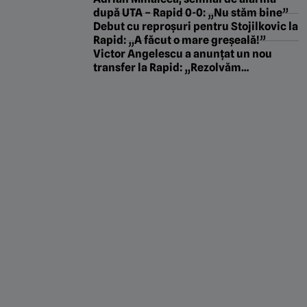
lumea să știe că a iubit fata din
după UTA – Rapid 0-0: „Nu stăm bine”
România!”
Debut cu reproșuri pentru Stojilkovic la
Rapid: „A făcut o mare greșeală!”
Victor Angelescu a anunțat un nou
transfer la Rapid: „Rezolvăm
săptămâna viitoare”