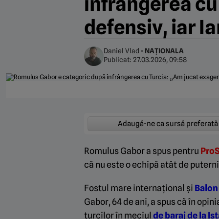
înfrângerea cu
defensiv, iar I
Daniel Vlad
•
NAȚIONALA
Publicat:
27.03.2026, 09:58
Adaugă-ne ca sursă preferată
Romulus Gabor a spus pentru
P
ro
că nu este o echipă atât de putern
Fostul mare internațional și
Balon
Gabor, 64 de ani, a spus că în opin
turcilor în meciul
de baraj de la Is