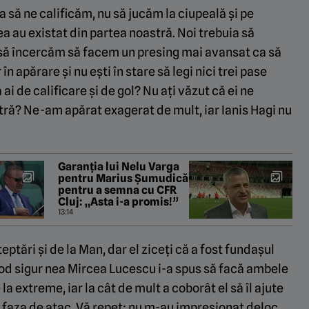
a să ne calificăm, nu să jucăm la ciupeală și pe
ea au existat din partea noastră. Noi trebuia să
i să încercăm să facem un presing mai avansat ca să
 apărare și nu ești în stare să legi nici trei pase
ai de calificare și de gol? Nu ați văzut că ei ne
tră? Ne-am apărat exagerat de mult, iar Ianis Hagi nu
Garanția lui Nelu Varga
pentru Marius Șumudică
pentru a semna cu CFR
Cluj: „Asta i-a promis!”
13:14
ptări și de la Man, dar el ziceți că a fost fundașul
mod sigur nea Mircea Lucescu i-a spus să facă ambele
la extreme, iar la cât de mult a coborât el să îl ajute
u faza de atac. Vă repet: nu m-au impresionat deloc