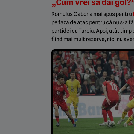
„Cum vrei să dai gol?
Romulus Gabor a mai spus pentru
pe faza de atac pentru că nu s-a f
partidei cu Turcia. Apoi, atât timp 
fiind mai mult rezerve, nici nu a