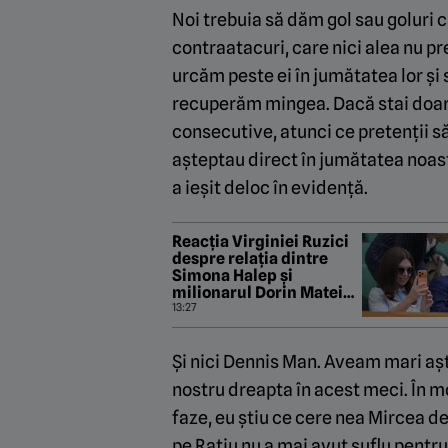
Noi trebuia să dăm gol sau goluri c
contraatacuri, care nici alea nu pr
urcăm peste ei în jumătatea lor ș
recuperăm mingea. Dacă stai doar în
consecutive, atunci ce pretenții să 
așteptau direct în jumătatea noas
a ieșit deloc în evidență.
Reacția Virginiei Ruzici
despre relația dintre
Simona Halep și
milionarul Dorin Mateiu,
care e cu 25 de ani mai în
13:27
vârstă
Și nici Dennis Man. Aveam mari aște
nostru dreapta în acest meci. În 
faze, eu știu ce cere nea Mircea de 
pe Rațiu nu a mai avut suflu pentr