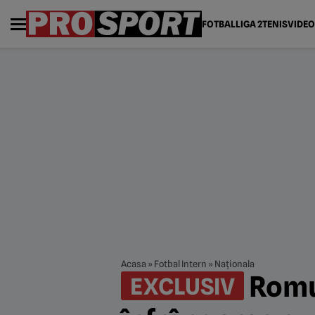
FOTBAL
LIGA 2
TENIS
VIDEO
Acasa
»
Fotbal Intern
»
Naționala
Romu
EXCLUSIV