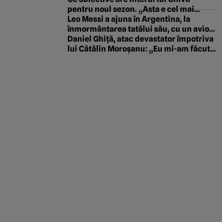
Turnul Eiffel”
pentru noul sezon. „Asta e cel mai
important”
Leo Messi a ajuns în Argentina, la
înmormântarea tatălui său, cu un avion
privat
Daniel Ghiță, atac devastator împotriva
lui Cătălin Moroșanu: „Eu mi-am făcut
numele cu mănușile în ring. Tu ai fost
foarte bun la TV pe chiloțăreală. Fiecare
cu centura lui”