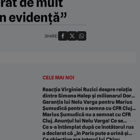
rat de mult
 în evidență”
SHARE:
CELE MAI NOI
Reacția Virginiei Ruzici despre relația
dintre Simona Halep și milionarul Dorin
Mateiu, care e cu 25 de ani mai în vârstă
Garanția lui Nelu Varga pentru Marius
Șumudică pentru a semna cu CFR Cluj:
„Asta i-a promis!”
Marius Șumudică nu a semnat cu CFR
Cluj. Anunțul lui Nelu Varga! Ce se
întâmplă cu jucătorii care nu mai sunt
Ce s-a întâmplat după ce înotătorul rus
doriți și cu antrenorul Folha. EXCLUSIV
a declarat că „în Paris pute a urină și
gunoi, iar şobolanii aleargă pe sub
Ce obiective are Interul lui Chivu