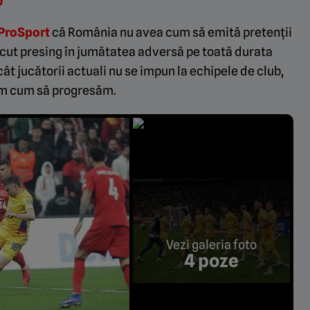
”
ProSport
că România nu avea cum să emită pretenții
ăcut presing în jumătatea adversă pe toată durata
cât jucătorii actuali nu se impun la echipele de club,
vem cum să progresăm.
Vezi galeria foto
4 poze