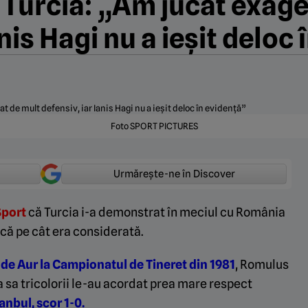
 Turcia: „Am jucat exage
anis Hagi nu a ieșit deloc
Foto SPORT PICTURES
Urmărește-ne în Discover
Sport
că Turcia i-a demonstrat în meciul cu România
ică pe cât era considerată.
 de Aur la Campionatul de Tineret din 1981
, Romulus
ia sa tricolorii le-au acordat prea mare respect
tanbul, scor 1-0.