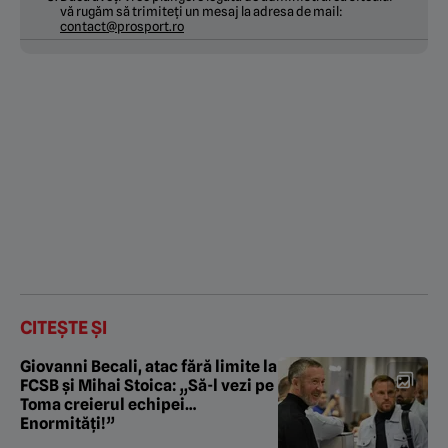
vă rugăm să trimiteți un mesaj la adresa de mail:
contact@prosport.ro
CITEȘTE ȘI
Giovanni Becali, atac fără limite la
FCSB și Mihai Stoica: „Să-l vezi pe
Toma creierul echipei…
Enormități!”