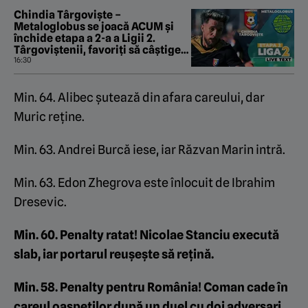
Chindia Târgoviște –
Metaloglobus se joacă ACUM și
închide etapa a 2-a a Ligii 2.
Târgoviștenii, favoriți să câștige,
după un început cu stângul în
16:30
noul sezon
Min. 64. Alibec șutează din afara careului, dar
Muric reține.
Min. 63. Andrei Burcă iese, iar Răzvan Marin intră.
Min. 63. Edon Zhegrova este înlocuit de Ibrahim
Dresevic.
Min. 60. Penalty ratat! Nicolae Stanciu execută
slab, iar portarul reușește să rețină.
Min. 58. Penalty pentru România! Coman cade în
careul oaspeților după un duel cu doi adversari,