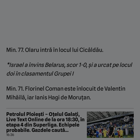
Min. 77. Olaru intră în locul lui Cicâldău.
*Israel a învins Belarus, scor 1-0, și a urcat pe locul
doi în clasamentul Grupei I
Min. 71. Florinel Coman este înlocuit de Valentin
Mihăilă, iar Ianis Hagi de Moruțan.
Petrolul Ploiești – Oțelul Galați,
Live Text Online de la ora 18:30, în
etapa 4 din Superliga. Echipele
probabile. Gazdele caută
răzbunare după umilința recentă
16:36