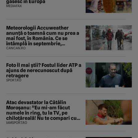
găsesc în Europa
MEDIAFAX
Meteorologii Accuweather
anunță o toamnă cum nu prea a
mai fost, în România. Ce se
întâmplă în septembrie,
octombrie și noiembrie 2026, în
CANCAN.RO
București. Pe ce dată ninge
Foto Îl mai știi? Fostul lider ATP a
ajuns de nerecunoscut după
retragere
SPORT.RO
Atac devastator la Cătălin
Moroșanu: ”Eu mi-am făcut
numele în ring, tu la TV, pe
chiloțăreală! Nu te compari cu
mine”
IAMSPORT.RO