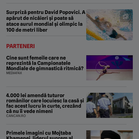
Surpriză pentru David Popovici. A
apărut de nicăieri și poate să
atace aurul mondial și olimpic la
100 de metri liber
PARTENERI
Cine sunt femeile care ne
reprezintă la Campionatele
Mondiale de gimnastică ritmică?
MEDIAFAX
4.000 lei amendă tuturor
românilor care locuiesc la casă și
fac acest lucru în curte, crezând
că nu îi vede nimeni
CANCAN.RO
Primele imagini cu Mojtaba
Khamenei, liderul suprem al