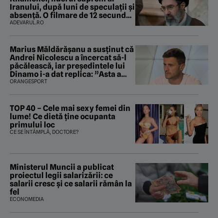
Iranului, după luni de speculații și
absență. O filmare de 12 secunde
ridică noi întrebări
ADEVARUL.RO
Marius Măldărăşanu a susţinut că
Andrei Nicolescu a încercat să-l
păcălească, iar preşedintele lui
Dinamo i-a dat replica: ”Asta a
fost istoria”
ORANGESPORT
TOP 40 – Cele mai sexy femei din
lume! Ce dietă ține ocupanta
primului loc
CE SE ÎNTÂMPLĂ, DOCTORE?
Ministerul Muncii a publicat
proiectul legii salarizării: ce
salarii cresc și ce salarii rămân la
fel
ECONOMEDIA