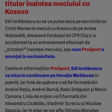
titular înaintea meciului cu
Kosovo
Edi Iordănescu nu se va putea baza pe serviciile lui
Cristi Manea la meciul cu Kosovo de pe Arena
Națională, deoarece fundașul lui CFR Cluj s-a
accidentat la un antrenament efectuat de
„tricolori” înaintea meciului, așa
cum
ProSport
a
anunțat în exclusivitate.
Conform informațiilor
ProSport
,
Edi Iordănescu
va miza în continuare pe Horațiu Moldovan
în
poartă, iar linia de apărare o să fie formată din
Andrei Rațiu, Andrei Burcă, Radu Drăgușin și Mario
Camora. Linia de mijloc va fi formată din
Alexandru Cicâldău, Vladimir Screciu și Nicolae
Stanciu, iar în atac se vor afla Olimpiu Moruțan,