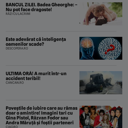
BANCUL ZILEI. Badea Gheorghe: –
Nu pot face dragoste!
RÂZI CU LACRIMI
Este adevărat că inteligența
oamenilor scade?
DESCOPERA.RO
ULTIMA ORĂ! A murit într-un
accident teribil!
CANCAN.RO
Poveştile de iubire care au rămas
doar o amintire! Imagini tari cu
Gina Pistol, Răzvan Fodor sau
Andra Măruţă şi foştii parteneri
CIAO.RO