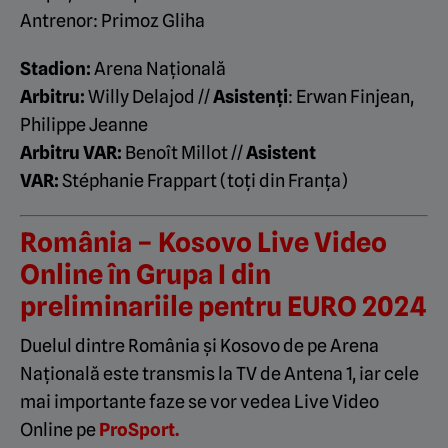
Antrenor: Primoz Gliha
Stadion:
Arena Națională
Arbitru:
Willy Delajod //
Asistenți
: Erwan Finjean,
Philippe Jeanne
Arbitru VAR:
Benoît Millot //
Asistent
VAR:
Stéphanie Frappart (toți din Franța)
România – Kosovo Live Video
Online în Grupa I din
preliminariile pentru EURO 2024
Duelul dintre România și Kosovo de pe Arena
Națională este transmis la TV de Antena 1, iar cele
mai importante faze se vor vedea Live Video
Online pe
ProSport.