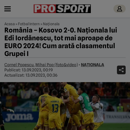
Acasa
»
Fotbal Intern
»
Naționala
România – Kosovo 2-0. Naționala lui
Edi Iordănescu, tot mai aproape de
EURO 2024! Cum arată clasamentul
Grupei I
Cornel Popescu
,
Mihai Pop (foto&video)
•
NAȚIONALA
Publicat:
13.09.2023, 00:19
Actualizat:
13.09.2023, 00:36