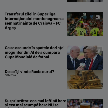
Transferul zilei în Superliga.
Internaționalul muntenegrean a
semnat înainte de Craiova – FC
Argeș
Ce se ascunde în spatele dorinței
mogulilor din AI de a cumpăra
Cupa Mondială de fotbal
De ce își vinde Rusia aurul?
G4MEDIA
Surprinzător: cea mai ieftină bere
și cea mai scumpă bere NU se