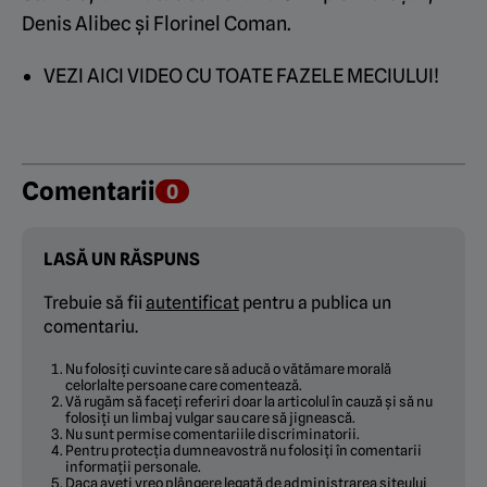
Denis Alibec și Florinel Coman.
VEZI AICI VIDEO CU TOATE FAZELE MECIULUI!
Comentarii
0
LASĂ UN RĂSPUNS
Trebuie să fii
autentificat
pentru a publica un
comentariu.
Nu folosiți cuvinte care să aducă o vătămare morală
celorlalte persoane care comentează.
Vă rugăm să faceți referiri doar la articolul în cauză și să nu
folosiți un limbaj vulgar sau care să jignească.
Nu sunt permise comentariile discriminatorii.
Pentru protecția dumneavostră nu folosiți în comentarii
informații personale.
Daca aveți vreo plângere legată de administrarea siteului