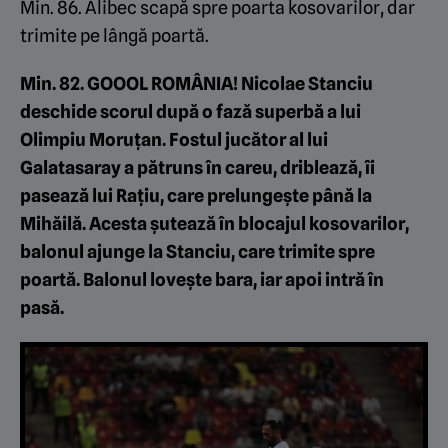
Min. 86. Alibec scapă spre poarta kosovarilor, dar
trimite pe lângă poartă.
Min. 82. GOOOL ROMÂNIA! Nicolae Stanciu
deschide scorul după o fază superbă a lui
Olimpiu Moruțan. Fostul jucător al lui
Galatasaray a pătruns în careu, driblează, îi
pasează lui Rațiu, care prelungește până la
Mihăilă. Acesta șutează în blocajul kosovarilor,
balonul ajunge la Stanciu, care trimite spre
poartă. Balonul lovește bara, iar apoi intră în
pasă.