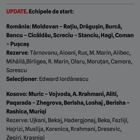
UPDATE
. Echipele de start:
România: Moldovan – Rațiu, Drăgușin, Burcă,
Bancu – Cicâldău, Screciu – Stanciu, Hagi, Coman
– Puşcaş
Rezerve
: Târnovanu, Aioani, Rus, M. Marin, Alibec,
Mihăilă,Bîrligea, R. Marin, Olaru, Moruțan, Camora,
Sorescu
Selecționer
: Edward Iordănescu
Kosovo: Muric – Vojvoda, A. Rrahmani, Aliti,
Paqarada – Zhegrova, Berisha, Loshaj , Berisha –
Rashica, Muriqi
Rezerve: Ujkani, Bekaj, Hadergjonaj, Beka, Fazliji,
Hajrizi, Muslija, Korenica, Rrahmani, Dresevic,
Zeqiri, Krasniqi