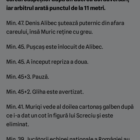
iar arbitrul arată punctul de la 11 metri.
Min. 47. Denis Alibec șutează puternic din afara
careului, însă Muric reține cu greu.
Min. 45. Pușcaș este înlocuit de Alibec.
Min. 45. A început repriza a doua.
Min. 45+3. Pauză.
Min. 45+2. Gliha este avertizat.
Min. 41. Muriqi vede al doilea cartonaș galben după
ce i-a dat un cot în figură lui Screciu și este
eliminat.
Min. 39. Jucătorii echipei naționale a României au