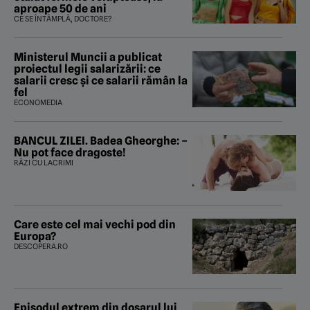
aproape 50 de ani
CE SE ÎNTÂMPLĂ, DOCTORE?
Ministerul Muncii a publicat
proiectul legii salarizării: ce
salarii cresc și ce salarii rămân la
fel
ECONOMEDIA
BANCUL ZILEI. Badea Gheorghe: –
Nu pot face dragoste!
RÂZI CU LACRIMI
Care este cel mai vechi pod din
Europa?
DESCOPERA.RO
Episodul extrem din dosarul lui