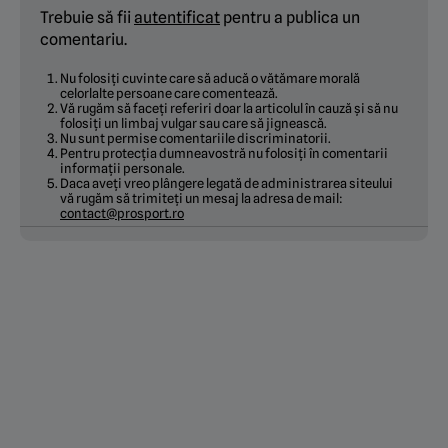
Trebuie să fii
autentificat
pentru a publica un
comentariu.
Nu folosiți cuvinte care să aducă o vătămare morală
celorlalte persoane care comentează.
Vă rugăm să faceți referiri doar la articolul în cauză și să nu
folosiți un limbaj vulgar sau care să jignească.
Nu sunt permise comentariile discriminatorii.
Pentru protecția dumneavostră nu folosiți în comentarii
informații personale.
Daca aveți vreo plângere legată de administrarea siteului
vă rugăm să trimiteți un mesaj la adresa de mail:
contact@prosport.ro