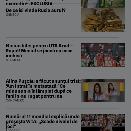
exercițiu”. EXCLUSIV
De ce își vinde Rusia aurul?
G4MEDIA
Niciun bilet pentru UTA Arad –
Rapid! Meciul se joacă cu casa
închisă
MEDIAFAX
Alina Pușcău a făcut anunțul trist:
'Am intrat în metastază.' Ce
minune s-a întâmplat după ce
fanii s-au rugat pentru ea
CANCAN.RO
Numărul 11 mondial explică unde
greșește WTA: „Scade nivelul de
joc!"
SPORT.RO