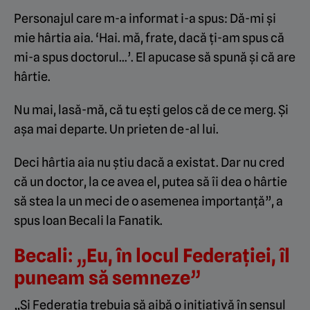
Personajul care m-a informat i-a spus: Dă-mi și
mie hârtia aia. ‘Hai. mă, frate, dacă ți-am spus că
mi-a spus doctorul…’. El apucase să spună și că are
hârtie.
Nu mai, lasă-mă, că tu ești gelos că de ce merg. Și
așa mai departe. Un prieten de-al lui.
Deci hârtia aia nu știu dacă a existat. Dar nu cred
că un doctor, la ce avea el, putea să îi dea o hârtie
să stea la un meci de o asemenea importanță”, a
spus Ioan Becali la
Fanatik
.
Becali: „Eu, în locul Federației, îl
puneam să semneze”
„Și Federația trebuia să aibă o inițiativă în sensul