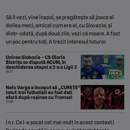
Să îl vezi, vine înapoi, se pregătește să joace al
doilea meci, amical cum era el, cu Slovacia, și
dintr-odată, după două zile, vezi că moare. A fost
un șoc pentru toți. A trezit interesul tuturor.
Unirea Slobozia – CS Gloria
Bistrița se dispută ACUM, în
deschiderea etapei a 2-a a Ligii 2
18:01
Nelu Varga a început să „CUREȚE”
totul: trei fotbaliști au fost dați
afară după rușinea cu Tromso!
17:45
(n.r. Ce l-a șocat cel mai mult în acest context)