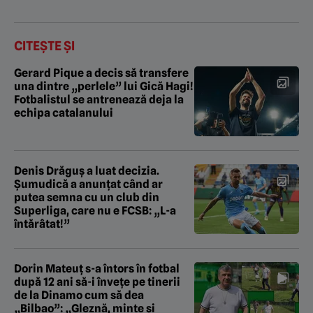
CITEȘTE ȘI
Gerard Pique a decis să transfere
una dintre „perlele” lui Gică Hagi!
Fotbalistul se antrenează deja la
echipa catalanului
Denis Drăguș a luat decizia.
Șumudică a anunțat când ar
putea semna cu un club din
Superliga, care nu e FCSB: „L-a
întărâtat!”
Dorin Mateuț s-a întors în fotbal
după 12 ani să-i învețe pe tinerii
de la Dinamo cum să dea
„Bilbao”: „Gleznă, minte și