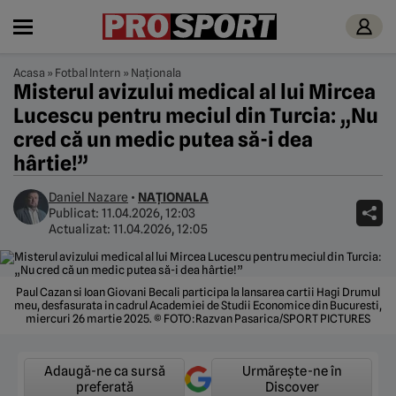
Acasa
»
Fotbal Intern
»
Naționala
Misterul avizului medical al lui Mircea
Lucescu pentru meciul din Turcia: „Nu
cred că un medic putea să-i dea
hârtie!”
Daniel Nazare
•
NAȚIONALA
Publicat:
11.04.2026, 12:03
Actualizat:
11.04.2026, 12:05
Paul Cazan si Ioan Giovani Becali participa la lansarea cartii Hagi Drumul
meu, desfasurata in cadrul Academiei de Studii Economice din Bucuresti,
miercuri 26 martie 2025. © FOTO:Razvan Pasarica/SPORT PICTURES
Adaugă-ne ca sursă
Urmărește-ne în
preferată
Discover