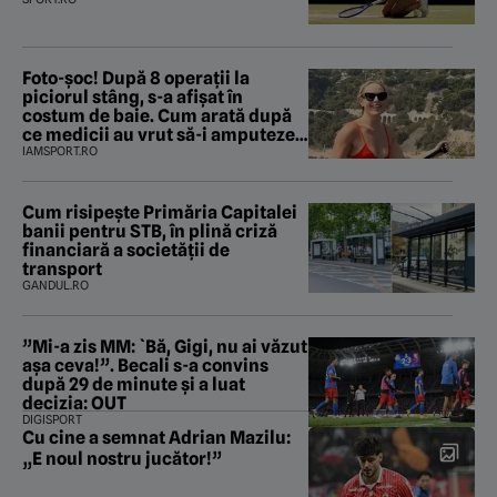
Foto-șoc! După 8 operații la
piciorul stâng, s-a afișat în
costum de baie. Cum arată după
ce medicii au vrut să-i amputeze
piciorul
IAMSPORT.RO
Cum risipește Primăria Capitalei
banii pentru STB, în plină criză
financiară a societății de
transport
GANDUL.RO
”Mi-a zis MM: `Bă, Gigi, nu ai văzut
așa ceva!”. Becali s-a convins
după 29 de minute și a luat
decizia: OUT
DIGISPORT
Cu cine a semnat Adrian Mazilu:
„E noul nostru jucător!”