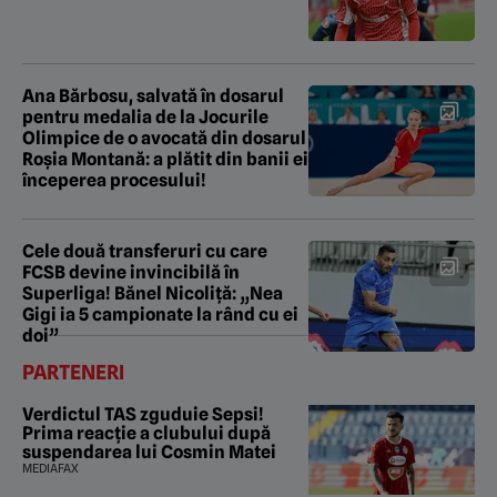
Ana Bărbosu, salvată în dosarul
pentru medalia de la Jocurile
Olimpice de o avocată din dosarul
Roșia Montană: a plătit din banii ei
începerea procesului!
Cele două transferuri cu care
FCSB devine invincibilă în
Superliga! Bănel Nicoliță: „Nea
Gigi ia 5 campionate la rând cu ei
doi”
PARTENERI
Verdictul TAS zguduie Sepsi!
Prima reacție a clubului după
suspendarea lui Cosmin Matei
MEDIAFAX