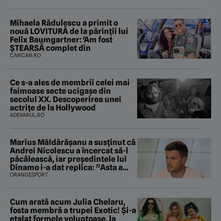
Mihaela Rădulescu a primit o
nouă LOVITURĂ de la părinții lui
Felix Baumgartner: 'Am fost
ȘTEARSĂ complet din
CANCAN.RO
Ce s-a ales de membrii celei mai
faimoase secte ucigașe din
secolul XX. Descoperirea unei
actrițe de la Hollywood
ADEVARUL.RO
Marius Măldărăşanu a susţinut că
Andrei Nicolescu a încercat să-l
păcălească, iar preşedintele lui
Dinamo i-a dat replica: ”Asta a
fost istoria”
ORANGESPORT
Cum arată acum Julia Chelaru,
fosta membră a trupei Exotic! Și-a
etalat formele voluptoase, la