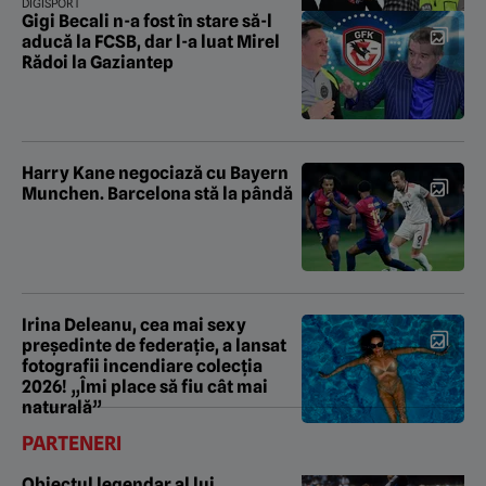
DIGISPORT
Gigi Becali n-a fost în stare să-l
aducă la FCSB, dar l-a luat Mirel
Rădoi la Gaziantep
Harry Kane negociază cu Bayern
Munchen. Barcelona stă la pândă
Irina Deleanu, cea mai sexy
președinte de federație, a lansat
fotografii incendiare colecția
2026! „Îmi place să fiu cât mai
naturală”
PARTENERI
Obiectul legendar al lui