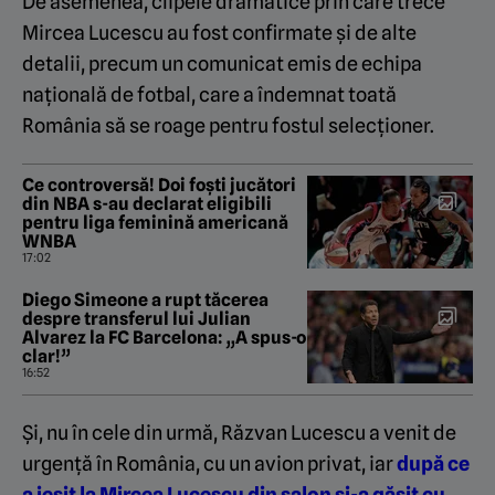
De asemenea, clipele dramatice prin care trece
Mircea Lucescu au fost confirmate și de alte
detalii, precum un comunicat emis de echipa
națională de fotbal, care a îndemnat toată
România să se roage pentru fostul selecționer.
Ce controversă! Doi foști jucători
din NBA s-au declarat eligibili
pentru liga feminină americană
WNBA
17:02
Diego Simeone a rupt tăcerea
despre transferul lui Julian
Alvarez la FC Barcelona: „A spus-o
clar!”
16:52
Și, nu în cele din urmă, Răzvan Lucescu a venit de
urgență în România, cu un avion privat, iar
după ce
a ieșit la Mircea Lucescu din salon și-a găsit cu