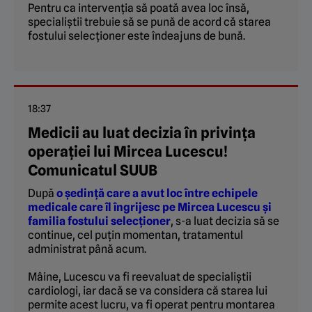
Pentru ca intervenția să poată avea loc însă,
specialiștii trebuie să se pună de acord că starea
fostului selecționer este îndeajuns de bună.
18:37
Medicii au luat decizia în privința
operației lui Mircea Lucescu!
Comunicatul SUUB
După
o ședință care a avut loc între echipele
medicale care îl îngrijesc pe Mircea Lucescu și
familia fostului selecționer
, s-a luat decizia să se
continue, cel puțin momentan, tratamentul
administrat până acum.
Mâine, Lucescu va fi reevaluat de specialiștii
cardiologi, iar dacă se va considera că starea lui
permite acest lucru, va fi operat pentru montarea