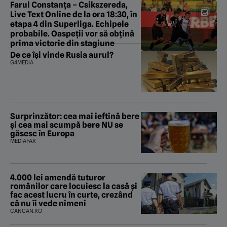
Farul Constanța – Csikszereda,
Live Text Online de la ora 18:30, în
etapa 4 din Superliga. Echipele
probabile. Oaspeții vor să obțină
prima victorie din stagiune
De ce își vinde Rusia aurul?
G4MEDIA
Surprinzător: cea mai ieftină bere
și cea mai scumpă bere NU se
găsesc în Europa
MEDIAFAX
4.000 lei amendă tuturor
românilor care locuiesc la casă și
fac acest lucru în curte, crezând
că nu îi vede nimeni
CANCAN.RO