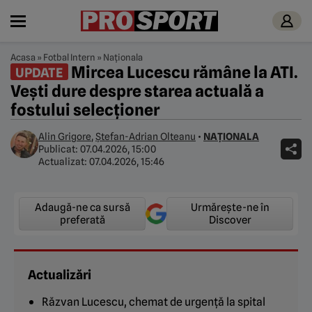
Acasa
»
Fotbal Intern
»
Naționala
Mircea Lucescu rămâne la ATI.
UPDATE
Vești dure despre starea actuală a
fostului selecționer
Alin Grigore
,
Ștefan-Adrian Olteanu
•
NAȚIONALA
Publicat:
07.04.2026, 15:00
Actualizat:
07.04.2026, 15:46
Adaugă-ne ca sursă
Urmărește-ne în
preferată
Discover
Actualizări
Răzvan Lucescu, chemat de urgență la spital