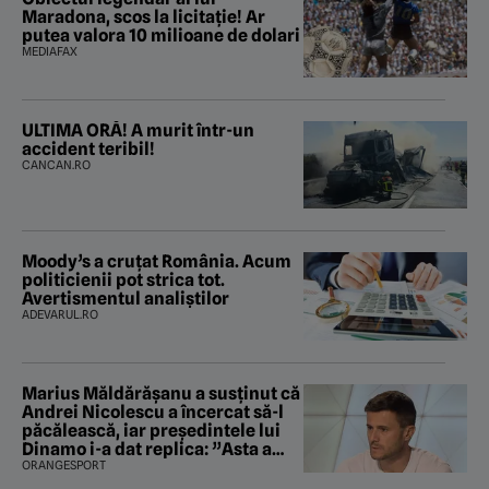
Maradona, scos la licitație! Ar
putea valora 10 milioane de dolari
MEDIAFAX
ULTIMA ORĂ! A murit într-un
accident teribil!
CANCAN.RO
Moody’s a cruțat România. Acum
politicienii pot strica tot.
Avertismentul analiștilor
ADEVARUL.RO
Marius Măldărăşanu a susţinut că
Andrei Nicolescu a încercat să-l
păcălească, iar preşedintele lui
Dinamo i-a dat replica: ”Asta a
fost istoria”
ORANGESPORT