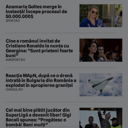
Anamaria Goltes merge în
instanță! Începe procesul de
50.000.000$
SPORT.RO
Cine e românul invitat de
Cristiano Ronaldo la nunta cu
Georgina: ”Sunt prieteni foarte
buni”
IAMSPORT.RO
Reacția MApN, după ce o dronă
intrată în Bulgaria din România a
explodat în apropierea graniței
GANDUL.RO
Cel mai bine plătit jucător din
SuperLigă a devenit liber! Gigi
Becali spunea: ”Pregătesc o
bombă! Bani mulți”