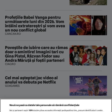
Profețiile Babei Vanga pentru
următoarele luni din 2026. Vom
întâlni extratereștri și vom avea
un nou conflict global
CANCAN.RO
Poveştile de iubire care au rămas
doar o amintire! Imagini tari cu
Gina Pistol, Răzvan Fodor sau
Andra Măruţă şi foştii parteneri
CIAO.RO
Cel mai așteptat joc video al
anului va debuta pe Netflix
GO4GAMES
Nouă ne pasă ca datele tale personale să rămână confidențiale
Nivelul extrem de scăzut al
Noi și partenerii noștri
1019
stocăm și/sau accesăm informații pe dispozitivul dvs., precum identificatorii cookie