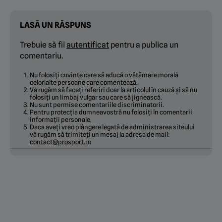
LASĂ UN RĂSPUNS
Trebuie să fii
autentificat
pentru a publica un
comentariu.
Nu folosiți cuvinte care să aducă o vătămare morală
celorlalte persoane care comentează.
Vă rugăm să faceți referiri doar la articolul în cauză și să nu
folosiți un limbaj vulgar sau care să jignească.
Nu sunt permise comentariile discriminatorii.
Pentru protecția dumneavostră nu folosiți în comentarii
informații personale.
Daca aveți vreo plângere legată de administrarea siteului
vă rugăm să trimiteți un mesaj la adresa de mail:
contact@prosport.ro