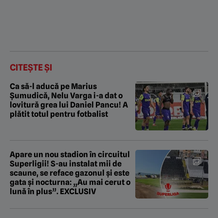
CITEȘTE ȘI
Ca să-l aducă pe Marius
Șumudică, Nelu Varga i-a dat o
lovitură grea lui Daniel Pancu! A
plătit totul pentru fotbalist
Apare un nou stadion în circuitul
Superligii! S-au instalat mii de
scaune, se reface gazonul și este
gata și nocturna: „Au mai cerut o
lună în plus”. EXCLUSIV