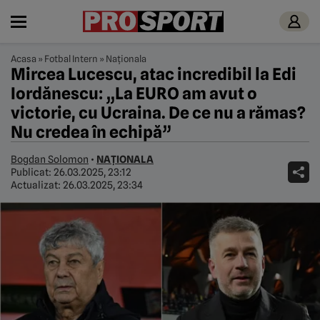
Acasa
»
Fotbal Intern
»
Naționala
Mircea Lucescu, atac incredibil la Edi
Iordănescu: „La EURO am avut o
victorie, cu Ucraina. De ce nu a rămas?
Nu credea în echipă”
Bogdan Solomon
•
NAȚIONALA
Publicat:
26.03.2025, 23:12
Actualizat:
26.03.2025, 23:34