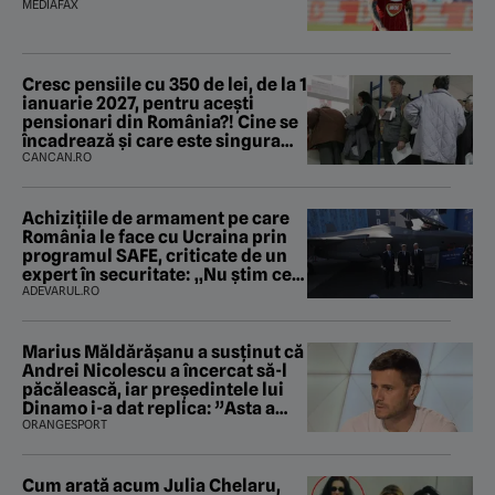
MEDIAFAX
Cresc pensiile cu 350 de lei, de la 1
ianuarie 2027, pentru acești
pensionari din România?! Cine se
încadrează și care este singura
condiție
CANCAN.RO
Achizițiile de armament pe care
România le face cu Ucraina prin
programul SAFE, criticate de un
expert în securitate: „Nu știm ce
arme ne trebuie”
ADEVARUL.RO
Marius Măldărăşanu a susţinut că
Andrei Nicolescu a încercat să-l
păcălească, iar preşedintele lui
Dinamo i-a dat replica: ”Asta a
fost istoria”
ORANGESPORT
Cum arată acum Julia Chelaru,