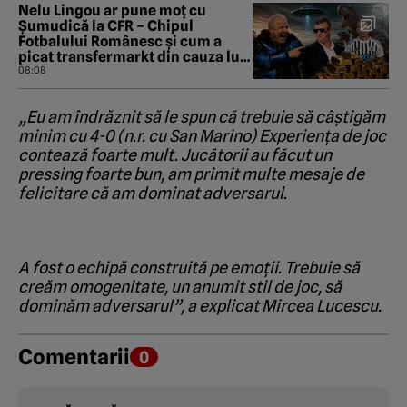
Nelu Lingou ar pune moț cu
Șumudică la CFR – Chipul
Fotbalului Românesc și cum a
picat transfermarkt din cauza lui
Dan Nistor. „Pastila de la Manila”
08:08
cu Gabriel Berceanu
„Eu am îndrăznit să le spun că trebuie să câștigăm
minim cu 4-0 (n.r. cu San Marino) Experiența de joc
contează foarte mult. Jucătorii au făcut un
pressing foarte bun, am primit multe mesaje de
felicitare că am dominat adversarul.
A fost o echipă construită pe emoții. Trebuie să
creăm omogenitate, un anumit stil de joc, să
dominăm adversarul”, a explicat Mircea Lucescu.
Comentarii
0