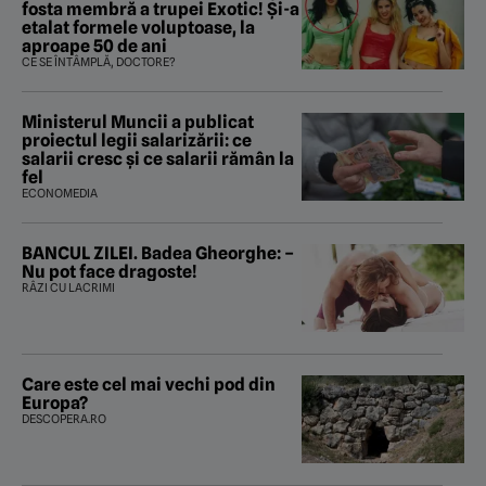
fosta membră a trupei Exotic! Și-a
etalat formele voluptoase, la
aproape 50 de ani
CE SE ÎNTÂMPLĂ, DOCTORE?
Ministerul Muncii a publicat
proiectul legii salarizării: ce
salarii cresc și ce salarii rămân la
fel
ECONOMEDIA
BANCUL ZILEI. Badea Gheorghe: –
Nu pot face dragoste!
RÂZI CU LACRIMI
Care este cel mai vechi pod din
Europa?
DESCOPERA.RO