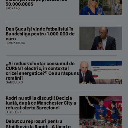
50.000.000$
SPORT.RO
Dan Șucu își vinde fotbalistul în
Bundesliga pentru 1.000.000 de
euro
IAMSPORT.RO
„Ai redus voluntar consumul de
CURENT electric, în contextul
crizei energetice?” Ce au răspuns
românii
GANDUL.RO
Rodri nu stă la discuții! Decizia
luată, după ce Manchester City a
refuzat oferta Barcelonei
DIGISPORT
Debut cu reproșuri pentru
Stojilkovic la Rapid: „A făcut o