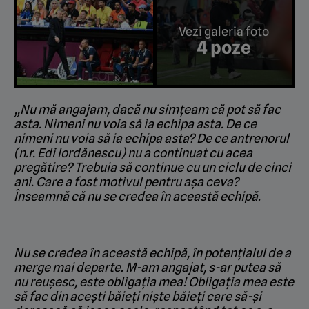
Vezi galeria foto
4 poze
„Nu mă angajam, dacă nu simțeam că pot să fac
asta. Nimeni nu voia să ia echipa asta. De ce
nimeni nu voia să ia echipa asta? De ce antrenorul
(n.r. Edi Iordănescu) nu a continuat cu acea
pregătire? Trebuia să continue cu un ciclu de cinci
ani. Care a fost motivul pentru așa ceva?
Înseamnă că nu se credea în această echipă.
Nu se credea în această echipă, în potențialul de a
merge mai departe. M-am angajat, s-ar putea să
nu reușesc, este obligația mea! Obligația mea este
să fac din acești băieți niște băieți care să-și