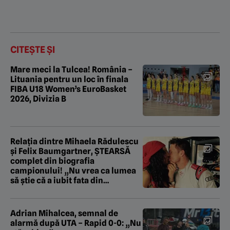
CITEȘTE ȘI
Mare meci la Tulcea! România –
Lituania pentru un loc în finala
FIBA U18 Women’s EuroBasket
2026, Divizia B
Relația dintre Mihaela Rădulescu
și Felix Baumgartner, ȘTEARSĂ
complet din biografia
campionului! „Nu vrea ca lumea
să știe că a iubit fata din
România!”
Adrian Mihalcea, semnal de
alarmă după UTA – Rapid 0-0: „Nu