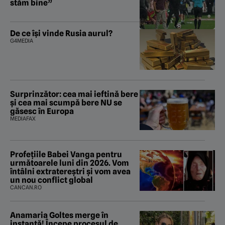
stăm bine”
De ce își vinde Rusia aurul?
G4MEDIA
Surprinzător: cea mai ieftină bere
și cea mai scumpă bere NU se
găsesc în Europa
MEDIAFAX
Profețiile Babei Vanga pentru
următoarele luni din 2026. Vom
întâlni extratereștri și vom avea
un nou conflict global
CANCAN.RO
Anamaria Goltes merge în
instanță! Începe procesul de