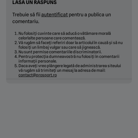
LASĂ UN RĂSPUNS
Trebuie să fii
autentificat
pentru a publica un
comentariu.
Nu folosiți cuvinte care să aducă o vătămare morală
celorlalte persoane care comentează.
Vă rugăm să faceți referiri doar la articolul în cauză și să nu
folosiți un limbaj vulgar sau care să jignească.
Nu sunt permise comentariile discriminatorii.
Pentru protecția dumneavostră nu folosiți în comentarii
informații personale.
Daca aveți vreo plângere legată de administrarea siteului
vă rugăm să trimiteți un mesaj la adresa de mail:
contact@prosport.ro