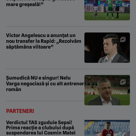
mare greșeală!”
Victor Angelescu a anunțat un
nou transfer la Rapid: „Rezolvăm
săptămâna viitoare”
Şumudică NU e singur! Nelu
Varga negociază şi cu alt antrenor
român
PARTENERI
Verdictul TAS zguduie Sepsi!
Prima reacție a clubului după
suspendarea lui Cosmin Matei