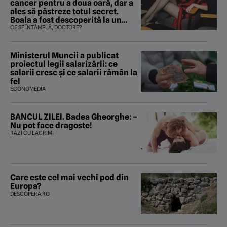
cancer pentru a doua oară, dar a
ales să păstreze totul secret.
Boala a fost descoperită la un
control de rutină
CE SE ÎNTÂMPLĂ, DOCTORE?
Ministerul Muncii a publicat
proiectul legii salarizării: ce
salarii cresc și ce salarii rămân la
fel
ECONOMEDIA
BANCUL ZILEI. Badea Gheorghe: –
Nu pot face dragoste!
RÂZI CU LACRIMI
Care este cel mai vechi pod din
Europa?
DESCOPERA.RO