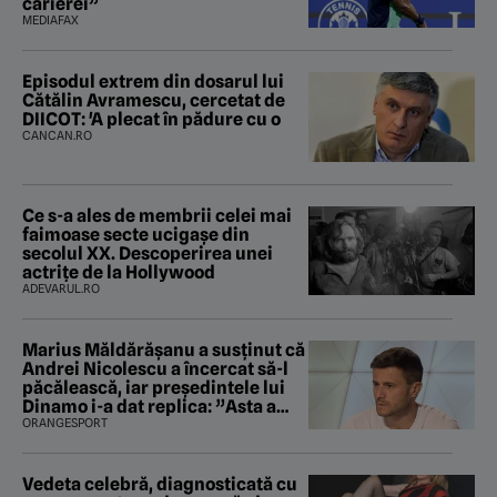
carierei”
MEDIAFAX
Episodul extrem din dosarul lui
Cătălin Avramescu, cercetat de
DIICOT: 'A plecat în pădure cu o
CANCAN.RO
Ce s-a ales de membrii celei mai
faimoase secte ucigașe din
secolul XX. Descoperirea unei
actrițe de la Hollywood
ADEVARUL.RO
Marius Măldărăşanu a susţinut că
Andrei Nicolescu a încercat să-l
păcălească, iar preşedintele lui
Dinamo i-a dat replica: ”Asta a
fost istoria”
ORANGESPORT
Vedeta celebră, diagnosticată cu