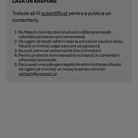
LASĂ UN RĂSPUNS
Trebuie să fii
autentificat
pentru a publica un
comentariu.
Nu folosiți cuvinte care să aducă o vătămare morală
celorlalte persoane care comentează.
Vă rugăm să faceți referiri doar la articolul în cauză și să nu
folosiți un limbaj vulgar sau care să jignească.
Nu sunt permise comentariile discriminatorii.
Pentru protecția dumneavostră nu folosiți în comentarii
informații personale.
Daca aveți vreo plângere legată de administrarea siteului
vă rugăm să trimiteți un mesaj la adresa de mail:
contact@prosport.ro