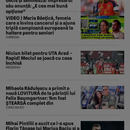
decis și semnează! Impresarul
său anunță: „E cea mai bună
opțiune”
VIDEO | Maria Băețică, femeia
care a învins cancerul și a ajuns
triplă campioană europeană la
haltere pentru seniori
G4MEDIA
Niciun bilet pentru UTA Arad –
Rapid! Meciul se joacă cu casa
închisă
MEDIAFAX
Mihaela Rădulescu a primit o
nouă LOVITURĂ de la părinții lui
Felix Baumgartner: 'Am fost
ȘTEARSĂ complet din
CANCAN.RO
Mihai Pintilii a auzit ce i-a spus
Florin Tănase lui Marius Baciu și a