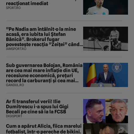
reacționat imediat
SPORT.RO
”Pe Nadia am întâlnit-o la mine
acasă, era iubita lui Ștefan
Bănică”. Brokerul fugar
povestește reacția ”Zeiței” când
i-a intrat în baie
IAMSPORT.RO
Sub guvernarea Bolojan, România
are cea mai mare inflație din UE,
recesiune economică, prețuri
record la carburanți și cea mai
gravă criză energetică de la
GANDUL.RO
Revoluție încoace. Cum se apără
premierul, întrebat de Gândul
dacă își cere scuze
Ar fi transferul verii! Ilie
Dumitrescu i-a spus lui Gigi
Becali pe cine să ia la FCSB
DIGISPORT
Cum a apărut Alicia, fiica marelui
fotbalist, într-o pereche de bikini.