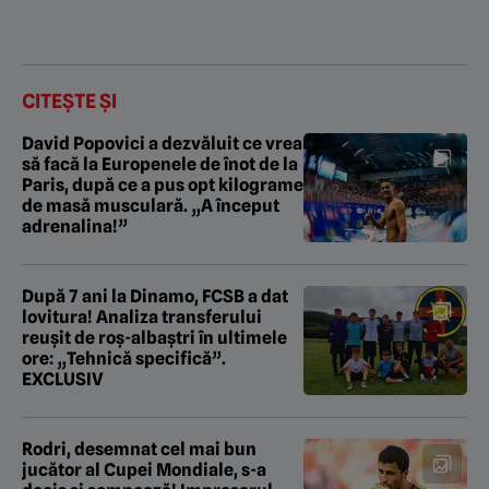
CITEȘTE ȘI
David Popovici a dezvăluit ce vrea
să facă la Europenele de înot de la
Paris, după ce a pus opt kilograme
de masă musculară. „A început
adrenalina!”
După 7 ani la Dinamo, FCSB a dat
lovitura! Analiza transferului
reușit de roș-albaștri în ultimele
ore: „Tehnică specifică”.
EXCLUSIV
Rodri, desemnat cel mai bun
jucător al Cupei Mondiale, s-a