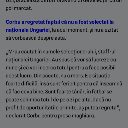
U21, la aceasta din urmă având 21 de selecții, cu un
gol marcat.
Corbu a regretat faptul că nu a fost selectat la
naționala Ungariei
, la acel moment, și nu a ezitat
să vorbească despre asta.
„M-au căutat în numele selecționerului, staff-ul
naționalei Ungariei. Au spus că vor să lucreze cu
mine și că vor încerca totul pentru a face posibil
acest lucru. Din păcate, nu a mers. E o situație
foarte dificilă, însă sunt fericit pentru că înseamnă
că fac ceva bine. Sunt foarte tânăr, în fotbal se
poate schimba totul de pe o zi pe alta, dacă nu
profit de oportunitățile primite, aș putea regreta”,
declarat Corbu pentru presa maghiară.