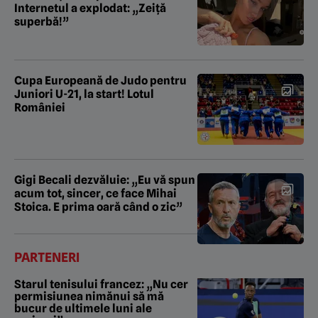
Internetul a explodat: „Zeiță
superbă!”
Cupa Europeană de Judo pentru
Juniori U-21, la start! Lotul
României
Gigi Becali dezvăluie: „Eu vă spun
acum tot, sincer, ce face Mihai
Stoica. E prima oară când o zic”
PARTENERI
Starul tenisului francez: „Nu cer
permisiunea nimănui să mă
bucur de ultimele luni ale