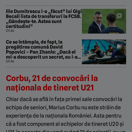
Ilie Dumitrescu i-a „făcut” lui Gigi
Becali lista de transferuri la FCSB.
„Gândește-te. Astea sunt
certitudini”
09:46
Ce se întâmpla, de fapt, la
pregătirea comună David
Popovici – Pan Zhanle: „Dacă el
mi-a descoperit un secret, eu i-am
descoperit trei”
09:46
Corbu, 21 de convocări la
naționala de tineret U21
Chiar dacă se află în fața primei sale convocări la
echipa de seniori, Marius Corbu nu este străin de
experiența de la naționala României. Asta pentru
că a fost component al echipelor de tineret U20 și