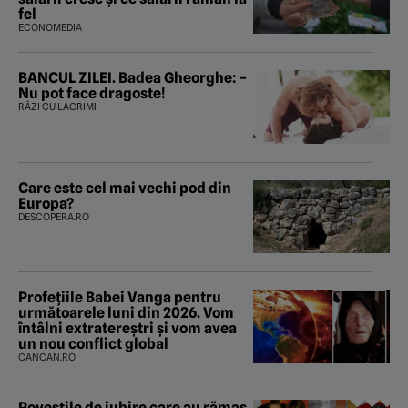
fel
ECONOMEDIA
BANCUL ZILEI. Badea Gheorghe: –
Nu pot face dragoste!
RÂZI CU LACRIMI
Care este cel mai vechi pod din
Europa?
DESCOPERA.RO
Profețiile Babei Vanga pentru
următoarele luni din 2026. Vom
întâlni extratereștri și vom avea
un nou conflict global
CANCAN.RO
Poveştile de iubire care au rămas