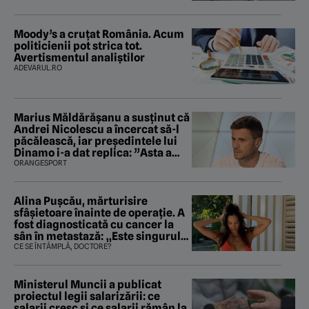
Moody’s a cruțat România. Acum
politicienii pot strica tot.
Avertismentul analiștilor
ADEVARUL.RO
Marius Măldărăşanu a susţinut că
Andrei Nicolescu a încercat să-l
păcălească, iar preşedintele lui
Dinamo i-a dat replica: ”Asta a
fost istoria”
ORANGESPORT
Alina Pușcău, mărturisire
sfâșietoare înainte de operație. A
fost diagnosticată cu cancer la
sân în metastază: „Este singurul
tratament care o să mă ajute să
CE SE ÎNTÂMPLĂ, DOCTORE?
îmi salvez viața”
Ministerul Muncii a publicat
proiectul legii salarizării: ce
salarii cresc și ce salarii rămân la