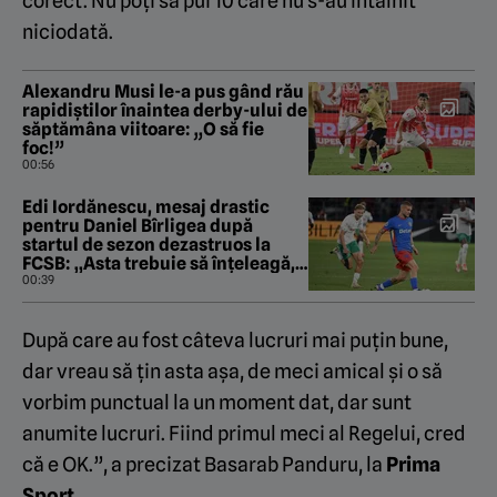
corect. Nu poți să pui 10 care nu s-au întâlnit
niciodată.
Alexandru Musi le-a pus gând rău
rapidiștilor înaintea derby-ului de
săptămâna viitoare: „O să fie
foc!”
00:56
Edi Iordănescu, mesaj drastic
pentru Daniel Bîrligea după
startul de sezon dezastruos la
FCSB: „Asta trebuie să înțeleagă,
înainte de orice!”
00:39
După care au fost câteva lucruri mai puțin bune,
dar vreau să țin asta așa, de meci amical și o să
vorbim punctual la un moment dat, dar sunt
anumite lucruri. Fiind primul meci al Regelui, cred
că e OK.”, a precizat Basarab Panduru, la
Prima
Sport.