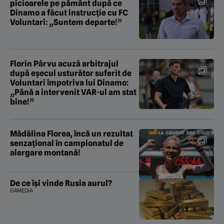
picioarele pe pământ după ce
Dinamo a făcut instrucție cu FC
Voluntari: „Suntem departe!”
Florin Pârvu acuză arbitrajul
după eșecul usturător suferit de
Voluntari împotriva lui Dinamo:
„Până a intervenit VAR-ul am stat
bine!”
Mădălina Florea, încă un rezultat
senzațional în campionatul de
alergare montană!
De ce își vinde Rusia aurul?
G4MEDIA