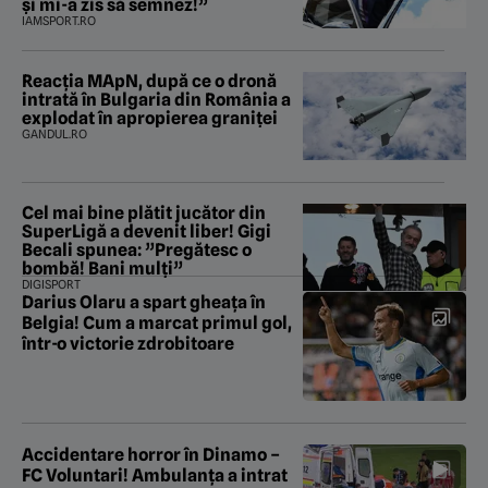
și mi-a zis să semnez!”
IAMSPORT.RO
Reacția MApN, după ce o dronă
intrată în Bulgaria din România a
explodat în apropierea graniței
GANDUL.RO
Cel mai bine plătit jucător din
SuperLigă a devenit liber! Gigi
Becali spunea: ”Pregătesc o
bombă! Bani mulți”
DIGISPORT
Darius Olaru a spart gheața în
Belgia! Cum a marcat primul gol,
într-o victorie zdrobitoare
Accidentare horror în Dinamo –
FC Voluntari! Ambulanța a intrat