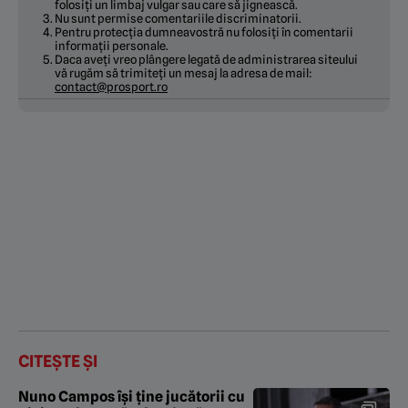
folosiți un limbaj vulgar sau care să jignească.
Nu sunt permise comentariile discriminatorii.
Pentru protecția dumneavostră nu folosiți în comentarii
informații personale.
Daca aveți vreo plângere legată de administrarea siteului
vă rugăm să trimiteți un mesaj la adresa de mail:
contact@prosport.ro
CITEȘTE ȘI
Nuno Campos își ține jucătorii cu