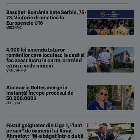
Baschet: România bate Serbia, 75-
73. Victorie dramatică la
Europenele U16
MEDIAFAX
4.000 lei amendă tuturor
românilor care locuiesc la casă și
fac acest lucru în curte, crezând
că nu îi vede nimeni
CANCAN.RO
Anamaria Goltes merge în
instanță! Începe procesul de
50.000.000$
SPORT.RO
Fostul golgheter din Liga 1, ”luat
pe sus” de oamenii lui Rinat
Ahmetov: ”M-a băgat într-o dubă