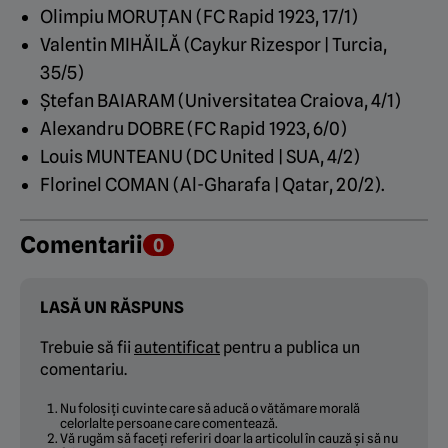
Olimpiu MORUȚAN (FC Rapid 1923, 17/1)
Valentin MIHĂILĂ (Caykur Rizespor | Turcia,
35/5)
Ștefan BAIARAM (Universitatea Craiova, 4/1)
Alexandru DOBRE (FC Rapid 1923, 6/0)
Louis MUNTEANU (DC United | SUA, 4/2)
Florinel COMAN (Al-Gharafa | Qatar, 20/2).
Comentarii
0
LASĂ UN RĂSPUNS
Trebuie să fii
autentificat
pentru a publica un
comentariu.
Nu folosiți cuvinte care să aducă o vătămare morală
celorlalte persoane care comentează.
Vă rugăm să faceți referiri doar la articolul în cauză și să nu