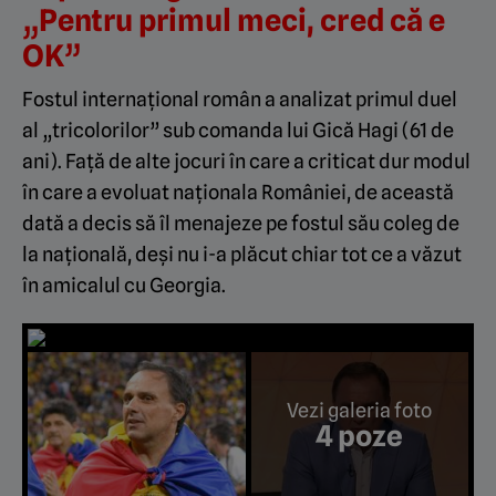
„Pentru primul meci, cred că e
OK”
Fostul internațional român a analizat primul duel
al „tricolorilor” sub comanda lui Gică Hagi (61 de
ani). Față de alte jocuri în care a criticat dur modul
în care a evoluat naționala României, de această
dată a decis să îl menajeze pe fostul său coleg de
la națională, deși nu i-a plăcut chiar tot ce a văzut
în amicalul cu Georgia.
Vezi galeria foto
4 poze