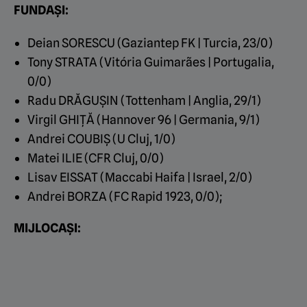
FUNDAȘI:
Deian SORESCU (Gaziantep FK | Turcia, 23/0)
Tony STRATA (Vitória Guimarães | Portugalia,
0/0)
Radu DRĂGUȘIN (Tottenham | Anglia, 29/1)
Virgil GHIȚĂ (Hannover 96 | Germania, 9/1)
Andrei COUBIȘ (U Cluj, 1/0)
Matei ILIE (CFR Cluj, 0/0)
Lisav EISSAT (Maccabi Haifa | Israel, 2/0)
Andrei BORZA (FC Rapid 1923, 0/0);
MIJLOCAȘI: