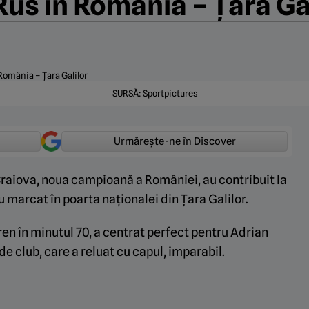
Rus în România – Țara Ga
SURSĂ: Sportpictures
Urmărește-ne în Discover
 Craiova, noua campioană a României, au contribuit la
au marcat în poarta naționalei din Țara Galilor.
ren în minutul 70, a centrat perfect pentru Adrian
de club, care a reluat cu capul, imparabil.