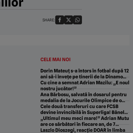
lilor
SHARE:
CELE MAI NOI
Dorin Mateuț s-a întors în fotbal după 12
ani să-i învețe pe tinerii de la Dinamo
cum să dea „Bilbao”: „Gleznă, minte și
Cu cine a semnat Adrian Mazilu: „E noul
exercițiu”. EXCLUSIV
nostru jucător!”
Ana Bărbosu, salvată în dosarul pentru
medalia de la Jocurile Olimpice de o
avocată din dosarul Roșia Montană: a
Cele două transferuri cu care FCSB
plătit din banii ei începerea procesului!
devine invincibilă în Superliga! Bănel
Nicoliță: „Nea Gigi ia 5 campionate la
„Ultimul meu meci mare!” Adrian Mutu
rând cu ei doi”
are ce sărbători în fiecare an, de 7
august. E data la care a avut tot orașul
Laszlo Dioszegi, reacție DOAR în limba