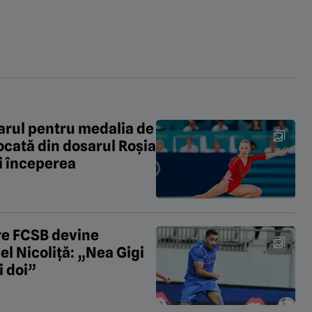
arul pentru medalia de
ocată din dosarul Roșia
ei începerea
re FCSB devine
el Nicoliță: „Nea Gigi
i doi”