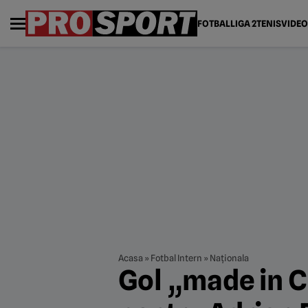
FOTBAL
LIGA 2
TENIS
VIDEO
Acasa
»
Fotbal Intern
»
Naționala
Gol „made in C