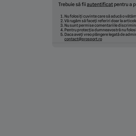
Trebuie să fii
autentificat
pentru a p
Nu folosiți cuvinte care să aducă o văt
Vă rugăm să faceți referiri doar la articol
Nu sunt permise comentariile discrimina
Pentru protecția dumneavostră nu folosi
Daca aveți vreo plângere legată de admin
contact@prosport.ro