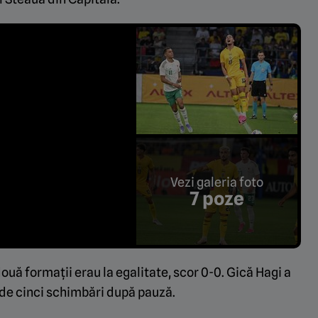
Vezi galeria foto
7 poze
două formații erau la egalitate, scor 0-0. Gică Hagi a
n de cinci schimbări după pauză.