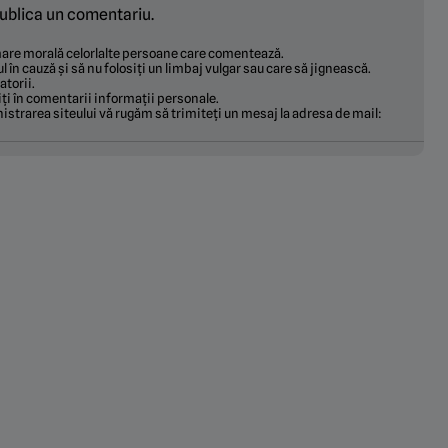
ublica un comentariu.
ămare morală celorlalte persoane care comentează.
ul în cauză și să nu folosiți un limbaj vulgar sau care să jignească.
torii.
ți în comentarii informații personale.
istrarea siteului vă rugăm să trimiteți un mesaj la adresa de mail: