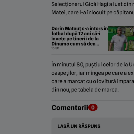
Selecționerul Gică Hagi a luat din 
Matei, care l-a înlocuit pe căpitan
Dorin Mateuț s-a întors în
fotbal după 12 ani să-i
învețe pe tinerii de la
Dinamo cum să dea
„Bilbao”: „Gleznă, minte
16:30
și exercițiu”. EXCLUSIV
În minutul 80, puștiul celor de la 
oaspeților, iar mingea pe care a ex
care a marcat cu o lovitură impara
din nou, pe tabela de marca.
Comentarii
0
LASĂ UN RĂSPUNS