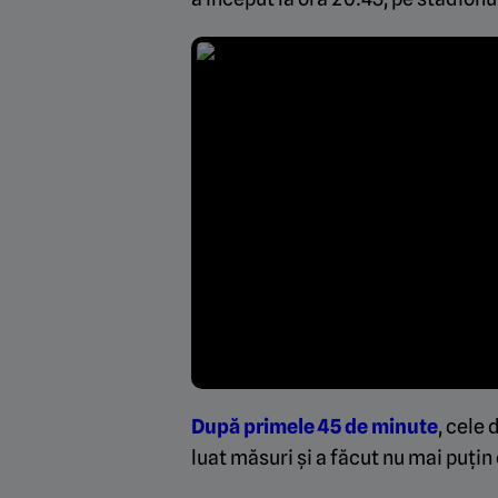
După primele 45 de minute
, cele 
luat măsuri și a făcut nu mai puți