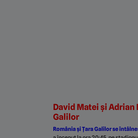
David Matei și Adrian 
Galilor
România și Țara Galilor se întâln
a început la ora 20:45, pe stadionu