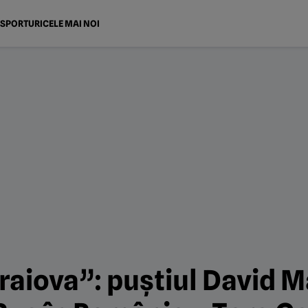
SPORTURI
CELE MAI NOI
raiova”: puștiul David Ma