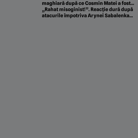
la picioare
maghiară după ce Cosmin Matei a fost
suspendat! Ce decizie a luat patronul
„Rahat misoginist!”. Reacție dură după
lui Sepsi
atacurile împotriva Arynei Sabalenka
legate de sportivii trans și testele
biologice din tenis