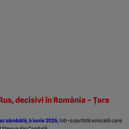
Rus, decisivi în România – Țara
esc sâmbătă, 6 iunie 2026
, într-o partidă amicală care
l Steaua din Capitală.