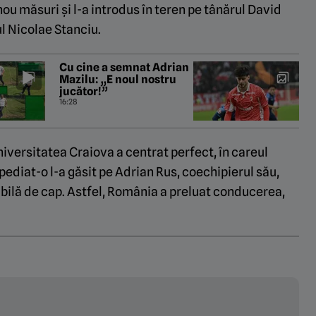
nou măsuri și l-a introdus în teren pe tânărul David
ul Nicolae Stanciu.
Cu cine a semnat Adrian
Mazilu: „E noul nostru
jucător!”
16:28
Universitatea Craiova a centrat perfect, în careul
pediat-o l-a găsit pe Adrian Rus, coechipierul său,
bilă de cap. Astfel, România a preluat conducerea,