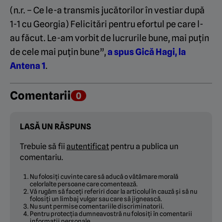
(n.r. – Ce le-a transmis jucătorilor în vestiar după
1-1 cu Georgia) Felicitări pentru efortul pe care l-
au făcut. Le-am vorbit de lucrurile bune, mai puțin
de cele mai puțin bune”,
a spus Gică Hagi, la
Antena 1
.
Comentarii
0
LASĂ UN RĂSPUNS
Trebuie să fii
autentificat
pentru a publica un
comentariu.
Nu folosiți cuvinte care să aducă o vătămare morală
celorlalte persoane care comentează.
Vă rugăm să faceți referiri doar la articolul în cauză și să nu
folosiți un limbaj vulgar sau care să jignească.
Nu sunt permise comentariile discriminatorii.
Pentru protecția dumneavostră nu folosiți în comentarii
informații personale.