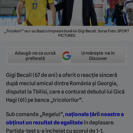
„Tricolorii” nu i-au lăsat o impresie bună lui Gigi Becali. Sursa Foto: SPORT
PICTURES
Adaugă-ne ca sursă
Urmărește-ne în
preferată
Discover
Gigi Becali (67 de ani) a oferit o reacție sinceră
după meciul amical dintre România și Georgia,
disputat la Tbilisi, care a conturat debutul lui Gică
Hagi (61) pe banca „tricolorilor”.
Sub comanda „Regelui”,
naționala țării noastre a
obținut un rezultat de egalitate
în deplasare.
Partida-test s-a încheiat cu scorul de 1-1.