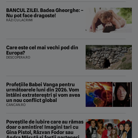
BANCUL ZILEI. Badea Gheorghe: –
Nu pot face dragoste!
RÂZI CU LACRIMI
Care este cel mai vechi pod din
Europa?
DESCOPERA.RO
Profețiile Babei Vanga pentru
următoarele luni din 2026. Vom
întâlni extratereștri și vom avea
un nou conflict global
CANCAN.RO
Poveştile de iubire care au rămas
doar o amintire! Imagini tari cu
Gina Pistol, Răzvan Fodor sau
Andra Măruţă şi foştii parteneri