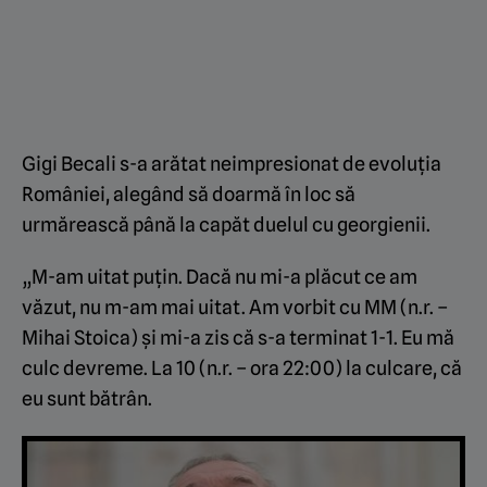
Gigi Becali s-a arătat neimpresionat de evoluția
României, alegând să doarmă în loc să
urmărească până la capăt duelul cu georgienii.
„M-am uitat puțin. Dacă nu mi-a plăcut ce am
văzut, nu m-am mai uitat. Am vorbit cu MM (n.r. –
Mihai Stoica) și mi-a zis că s-a terminat 1-1. Eu mă
culc devreme. La 10 (n.r. – ora 22:00) la culcare, că
eu sunt bătrân.