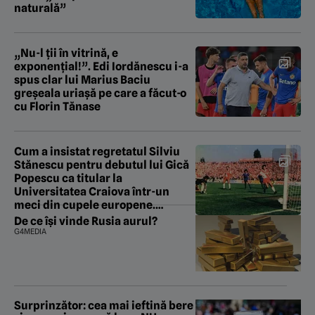
naturală”
„Nu-l ții în vitrină, e
exponențial!”. Edi Iordănescu i-a
spus clar lui Marius Baciu
greșeala uriașă pe care a făcut-o
cu Florin Tănase
Cum a insistat regretatul Silviu
Stănescu pentru debutul lui Gică
Popescu ca titular la
Universitatea Craiova într-un
meci din cupele europene.
EXCLUSIV
De ce își vinde Rusia aurul?
G4MEDIA
Surprinzător: cea mai ieftină bere