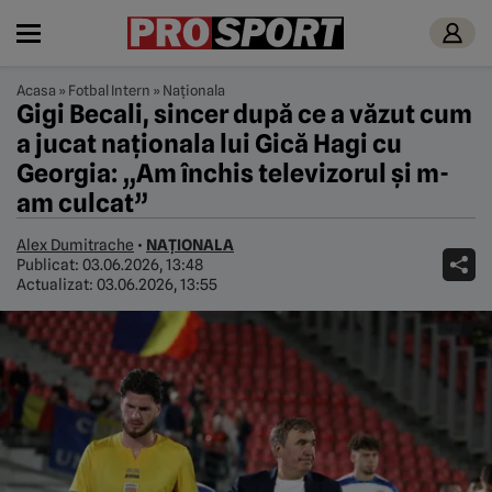
Acasa
»
Fotbal Intern
»
Naționala
Gigi Becali, sincer după ce a văzut cum
a jucat naționala lui Gică Hagi cu
Georgia: „Am închis televizorul și m-
am culcat”
Alex Dumitrache
•
NAȚIONALA
Publicat:
03.06.2026, 13:48
Actualizat:
03.06.2026, 13:55