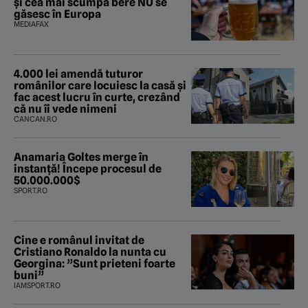
și cea mai scumpă bere NU se
găsesc în Europa
MEDIAFAX
4.000 lei amendă tuturor
românilor care locuiesc la casă și
fac acest lucru în curte, crezând
că nu îi vede nimeni
CANCAN.RO
Anamaria Goltes merge în
instanță! Începe procesul de
50.000.000$
SPORT.RO
Cine e românul invitat de
Cristiano Ronaldo la nunta cu
Georgina: ”Sunt prieteni foarte
buni”
IAMSPORT.RO