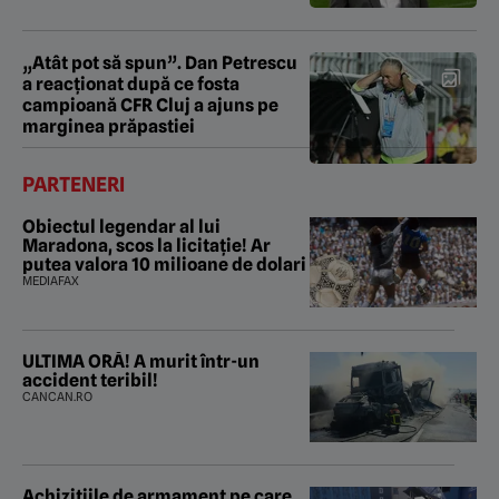
„Atât pot să spun”. Dan Petrescu
a reacționat după ce fosta
campioană CFR Cluj a ajuns pe
marginea prăpastiei
PARTENERI
Obiectul legendar al lui
Maradona, scos la licitație! Ar
putea valora 10 milioane de dolari
MEDIAFAX
ULTIMA ORĂ! A murit într-un
accident teribil!
CANCAN.RO
Achizițiile de armament pe care