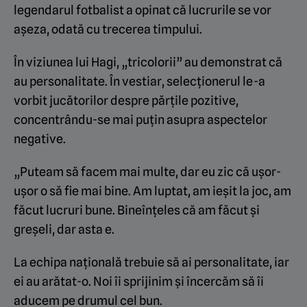
legendarul fotbalist a opinat că lucrurile se vor
așeza, odată cu trecerea timpului.
În viziunea lui Hagi, „tricolorii” au demonstrat că
au personalitate. În vestiar, selecționerul le-a
vorbit jucătorilor despre părțile pozitive,
concentrându-se mai puțin asupra aspectelor
negative.
„Puteam să facem mai multe, dar eu zic că ușor-
ușor o să fie mai bine. Am luptat, am ieșit la joc, am
făcut lucruri bune. Bineînțeles că am făcut și
greșeli, dar asta e.
La echipa națională trebuie să ai personalitate, iar
ei au arătat-o. Noi îi sprijinim și încercăm să îi
aducem pe drumul cel bun.