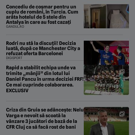
Concediu de coșmar pentru un
cuplu de români, în Turcia. Cum
arăta hotelul de 5 stele din
Antalya în care au fost cazați
GANDUL.RO
Rodri nu stă la discuții! Decizia
luată, după ce Manchester City a
refuzat oferta Barcelonei
DIGISPORT
Rapid a stabilit echipa unde va
trimite „mânjii” din lotul lui
Daniel Pancu în urma deciziei FRF!
Ce mai cuprinde colaborarea.
EXCLUSIV
Criza din Gruia se adâncește: Nelu
Varga e nevoit să scoată la
vânzare 3 jucători de bază de la
CFR Cluj ca să facă rost de bani