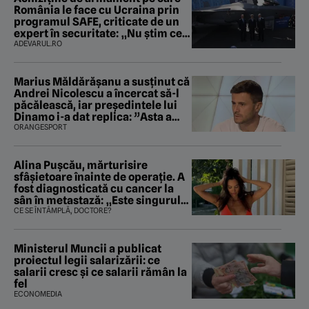
România le face cu Ucraina prin
programul SAFE, criticate de un
expert în securitate: „Nu știm ce
arme ne trebuie”
ADEVARUL.RO
Marius Măldărăşanu a susţinut că
Andrei Nicolescu a încercat să-l
păcălească, iar preşedintele lui
Dinamo i-a dat replica: ”Asta a
fost istoria”
ORANGESPORT
Alina Pușcău, mărturisire
sfâșietoare înainte de operație. A
fost diagnosticată cu cancer la
sân în metastază: „Este singurul
tratament care o să mă ajute să
CE SE ÎNTÂMPLĂ, DOCTORE?
îmi salvez viața”
Ministerul Muncii a publicat
proiectul legii salarizării: ce
salarii cresc și ce salarii rămân la
fel
ECONOMEDIA