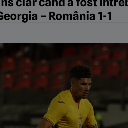
s clar când a fost între
Georgia – România 1-1