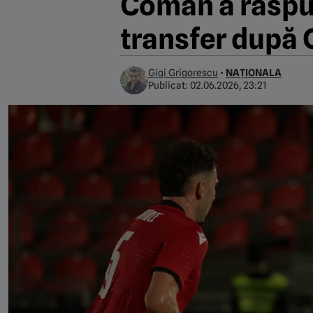
Coman a răspun
transfer după 
Gigi Grigorescu
•
NAȚIONALA
Publicat:
02.06.2026, 23:21