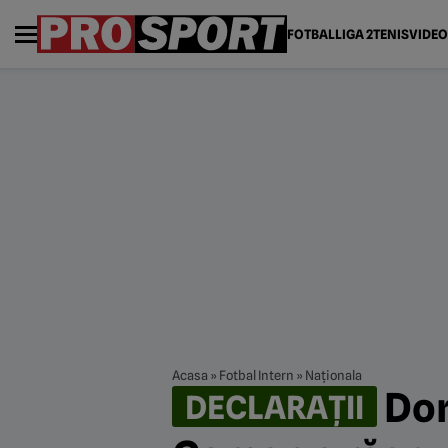
FOTBAL
LIGA 2
TENIS
VIDEO
Acasa
»
Fotbal Intern
»
Naționala
Dori
DECLARAȚII