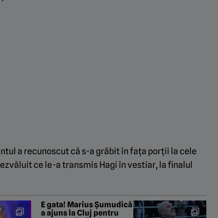
ntul a recunoscut că s-a grăbit în fața porții la cele
ezvăluit ce le-a transmis Hagi în vestiar, la finalul
E gata! Marius Șumudică
a ajuns la Cluj pentru