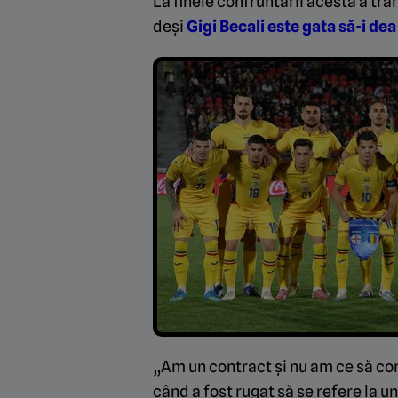
La finele confruntării acesta a tr
deși
Gigi Becali este gata să-i dea
„Am un contract și nu am ce să co
când a fost rugat să se refere la un