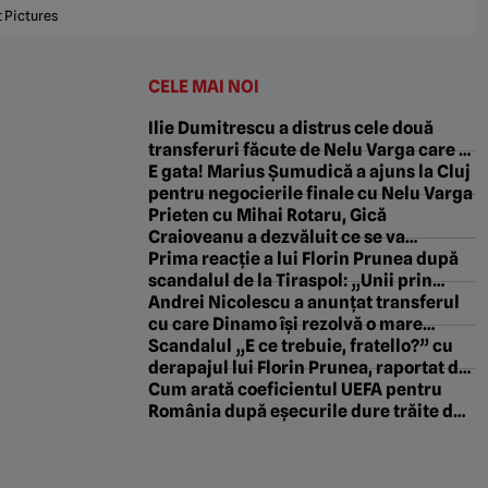
t Pictures
CELE MAI NOI
Ilie Dumitrescu a distrus cele două
transferuri făcute de Nelu Varga care s-
au dovedit cele mai mari țepe din
E gata! Marius Șumudică a ajuns la Cluj
istoria CFR: „Îl respect, dar…”
pentru negocierile finale cu Nelu Varga
Prieten cu Mihai Rotaru, Gică
Craioveanu a dezvăluit ce se va
întâmpla cu Filipe Coelho după returul
Prima reacție a lui Florin Prunea după
cu cei de la KuPS: „NICIODATĂ!”
scandalul de la Tiraspol: „Unii prin
România… Că de ce nu ne plac băieții?
Andrei Nicolescu a anunțat transferul
Că ne plac fetele, d-aia”
cu care Dinamo își rezolvă o mare
problemă: „Vom da 200.000 de euro pe
Scandalul „E ce trebuie, fratello?” cu
el”
derapajul lui Florin Prunea, raportat de
FRF la UEFA!
Cum arată coeficientul UEFA pentru
România după eșecurile dure trăite de
FCSB cu Auda, de Craiova cu Levski și
de CFR cu Tromso!