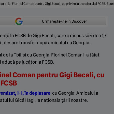
lar al lui Florinel Coman pentru Gigi Becali, cu privire la transferul al FCSB. Spor
Urmărește-ne în Discover
ență la FCSB de Gigi Becali, care e dispus să-i dea 1,7
it despre transfer după amicalul cu Georgia.
 de la Tbilisi cu Georgia, Florinel Coman i-a tăiat
-l aducă pe jucător la FCSB.
orinel Coman pentru Gigi Becali, cu
l FCSB
emizat, 1-1, în deplasare
, cu Georgia. Amicalul a
l lui Gică Hagi, la naționala țării noastre.