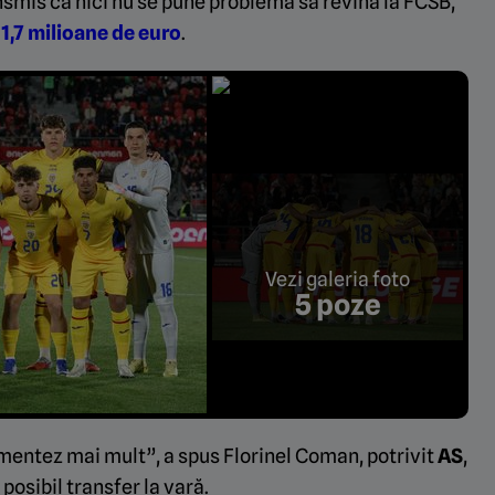
ansmis că nici nu se pune problema să revină la FCSB,
 1,7 milioane de euro
.
Vezi galeria foto
5 poze
mentez mai mult”, a spus Florinel Coman, potrivit
AS
,
 posibil transfer la vară.