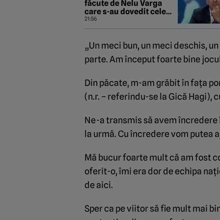
făcute de Nelu Varga
care s-au dovedit cele
mai mari țepe din istoria
21:56
CFR: „Îl respect, dar…”
„Un meci bun, un meci deschis, un
parte. Am început foarte bine jocu
Din păcate, m-am grăbit în fața porț
(n.r. – referindu-se la Gică Hagi), c
Ne-a transmis să avem încredere în
la urmă. Cu încredere vom putea 
Mă bucur foarte mult că am fost 
oferit-o, îmi era dor de echipa na
de aici.
Sper ca pe viitor să fie mult mai b