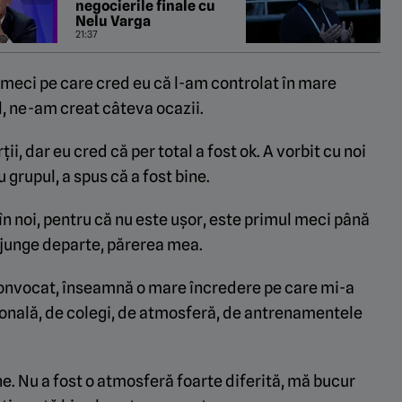
negocierile finale cu
Nelu Varga
21:37
 meci pe care cred eu că l-am controlat în mare
l, ne-am creat câteva ocazii.
ii, dar eu cred că per total a fost ok. A vorbit cu noi
u grupul, a spus că a fost bine.
 noi, pentru că nu este ușor, este primul meci până
ajunge departe, părerea mea.
convocat, înseamnă o mare încredere pe care mi-a
țională, de colegi, de atmosferă, de antrenamentele
ine. Nu a fost o atmosferă foarte diferită, mă bucur