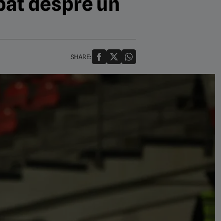
bat despre un
SHARE: