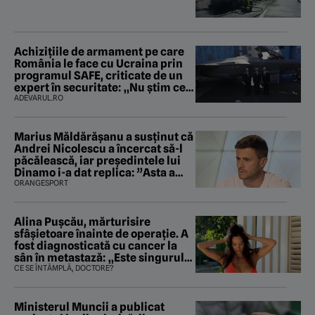
Achizițiile de armament pe care
România le face cu Ucraina prin
programul SAFE, criticate de un
expert în securitate: „Nu știm ce
arme ne trebuie”
ADEVARUL.RO
Marius Măldărăşanu a susţinut că
Andrei Nicolescu a încercat să-l
păcălească, iar preşedintele lui
Dinamo i-a dat replica: ”Asta a
fost istoria”
ORANGESPORT
Alina Pușcău, mărturisire
sfâșietoare înainte de operație. A
fost diagnosticată cu cancer la
sân în metastază: „Este singurul
tratament care o să mă ajute să
CE SE ÎNTÂMPLĂ, DOCTORE?
îmi salvez viața”
Ministerul Muncii a publicat