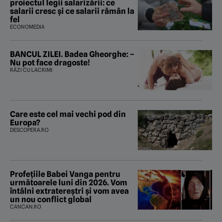
proiectul legii salarizării: ce
salarii cresc și ce salarii rămân la
fel
ECONOMEDIA
BANCUL ZILEI. Badea Gheorghe: –
Nu pot face dragoste!
RÂZI CU LACRIMI
Care este cel mai vechi pod din
Europa?
DESCOPERA.RO
Profețiile Babei Vanga pentru
următoarele luni din 2026. Vom
întâlni extratereștri și vom avea
un nou conflict global
CANCAN.RO