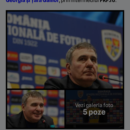
Georgia și Țara Galilor
, prin intermediul
FRF.ro
:
Vezi galeria foto
5 poze