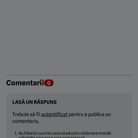
Comentarii
0
LASĂ UN RĂSPUNS
Trebuie să fii
autentificat
pentru a publica un
comentariu.
Nu folosiți cuvinte care să aducă o vătămare morală
celorlalte persoane care comentează.