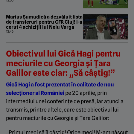
13:55
Marius Șumudică a dezvăluit lista
de transferuri pentru CFR Cluj! I-a
cerut 4 achiziții lui Nelu Varga
13:46
Obiectivul lui Gică Hagi pentru
meciurile cu Georgia și Țara
Galilor este clar: „Să câștig!”
Gică Hagi a fost prezentat în calitate de nou
selecționer al României
pe 20 aprilie, prin
intermediul unei conferințe de presă, iar atunci a
transmis, printre altele, care este obiectivul lui
pentru meciurile cu Georgia și Țara Galilor:
„Primul meci să îl câștig! Orice meci! M-am născut