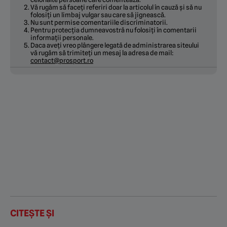
Vă rugăm să faceți referiri doar la articolul în cauză și să nu
folosiți un limbaj vulgar sau care să jignească.
Nu sunt permise comentariile discriminatorii.
Pentru protecția dumneavostră nu folosiți în comentarii
informații personale.
Daca aveți vreo plângere legată de administrarea siteului
vă rugăm să trimiteți un mesaj la adresa de mail:
contact@prosport.ro
CITEȘTE ȘI