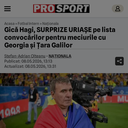
Acasa
»
Fotbal Intern
»
Naționala
Gică Hagi, SURPRIZE URIAŞE pe lista
convocărilor pentru meciurile cu
Georgia şi Țara Galilor
Ștefan-Adrian Olteanu
•
NAȚIONALA
Publicat:
08.05.2026, 13:13
Actualizat:
08.05.2026, 13:31