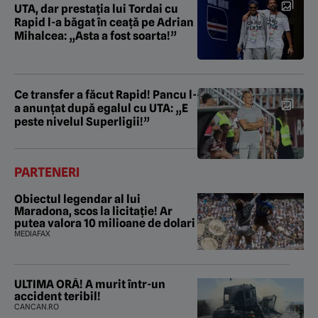
UTA, dar prestația lui Tordai cu
Rapid l-a băgat în ceață pe Adrian
Mihalcea: „Asta a fost soarta!”
Ce transfer a făcut Rapid! Pancu l-
a anunțat după egalul cu UTA: „E
peste nivelul Superligii!”
PARTENERI
Obiectul legendar al lui
Maradona, scos la licitație! Ar
putea valora 10 milioane de dolari
MEDIAFAX
ULTIMA ORĂ! A murit într-un
accident teribil!
CANCAN.RO