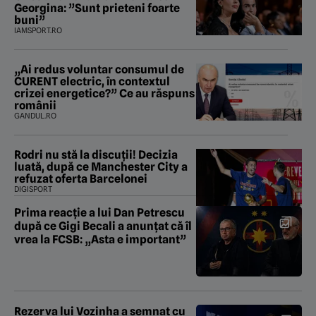
Georgina: ”Sunt prieteni foarte
buni”
IAMSPORT.RO
„Ai redus voluntar consumul de
CURENT electric, în contextul
crizei energetice?” Ce au răspuns
românii
GANDUL.RO
Rodri nu stă la discuții! Decizia
luată, după ce Manchester City a
refuzat oferta Barcelonei
DIGISPORT
Prima reacție a lui Dan Petrescu
după ce Gigi Becali a anunțat că îl
vrea la FCSB: „Asta e important”
Rezerva lui Vozinha a semnat cu