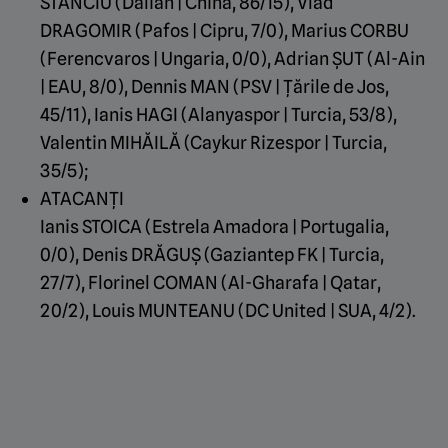
STANCIU (Dalian | China, 86/15), Vlad
DRAGOMIR (Pafos | Cipru, 7/0), Marius CORBU
(Ferencvaros | Ungaria, 0/0), Adrian ȘUT (Al-Ain
| EAU, 8/0), Dennis MAN (PSV | Țările de Jos,
45/11), Ianis HAGI (Alanyaspor | Turcia, 53/8),
Valentin MIHĂILĂ (Caykur Rizespor | Turcia,
35/5);
ATACANȚI
Ianis STOICA (Estrela Amadora | Portugalia,
0/0), Denis DRĂGUȘ (Gaziantep FK | Turcia,
27/7), Florinel COMAN (Al-Gharafa | Qatar,
20/2), Louis MUNTEANU (DC United | SUA, 4/2).