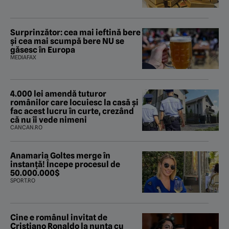
Surprinzător: cea mai ieftină bere
și cea mai scumpă bere NU se
găsesc în Europa
MEDIAFAX
4.000 lei amendă tuturor
românilor care locuiesc la casă și
fac acest lucru în curte, crezând
că nu îi vede nimeni
CANCAN.RO
Anamaria Goltes merge în
instanță! Începe procesul de
50.000.000$
SPORT.RO
Cine e românul invitat de
Cristiano Ronaldo la nunta cu