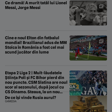
Ce dramă! A murit tatăl lui Lionel
Messi, Jorge Messi
Cine e noul Elton din fotbalul
mondial! Brazilianul adus de MM
Stoica în România a fost cel mai
scund jucător din lume
Etapa 2 Liga 2 | Mult-lăudatele
Știința Poli și FC Bihor pierd din
nou puncte. CSM Slatina are noul
scor al sezonului, după jocul cu
CS Dinamo. Steaua, la un nou
rezultat rușinos în Ghencea
De ce își vinde Rusia aurul?
G4MEDIA