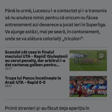
Până la urmă, Lucescu l-a contactat și i-a transmis
să nu anuleze nimic pentru că oricum nu făcea
antrenament azi deoarece a jucat ieri în Superliga.
Va ajunge astăzi, mai pe seară, în cantonament,
unde se va alătura celorlalți „tricolori”.
Scandal cât casa în finalul
meciului UTA – Rapid! Giuleștenii
au cerut penalty, dar arbitrul i-a
dat cartonaș galben pentru
simulare lui Stojilkovic!
23:27
Trupa lui Pancu încetinește la
Arad: UTA – Rapid 0-0
23:27
Primii stranieri și-au făcut deja apariția în