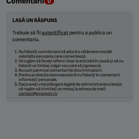
Comentarii
0
LASĂ UN RĂSPUNS
Trebuie să fii
autentificat
pentru a publica un
comentariu.
Nu folosiți cuvinte care să aducă o vătămare morală
celorlalte persoane care comentează.
Vă rugăm să faceți referiri doar la articolul în cauză și să nu
folosiți un limbaj vulgar sau care să jignească.
Nu sunt permise comentariile discriminatorii.
Pentru protecția dumneavostră nu folosiți în comentarii
informații personale.
Daca aveți vreo plângere legată de administrarea siteului
vă rugăm să trimiteți un mesaj la adresa de mail:
contact@prosport.ro