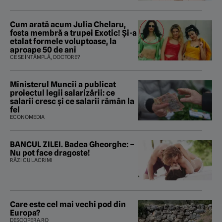
Cum arată acum Julia Chelaru,
fosta membră a trupei Exotic! Și-a
etalat formele voluptoase, la
aproape 50 de ani
CE SE ÎNTÂMPLĂ, DOCTORE?
Ministerul Muncii a publicat
proiectul legii salarizării: ce
salarii cresc și ce salarii rămân la
fel
ECONOMEDIA
BANCUL ZILEI. Badea Gheorghe: –
Nu pot face dragoste!
RÂZI CU LACRIMI
Care este cel mai vechi pod din
Europa?
DESCOPERA.RO