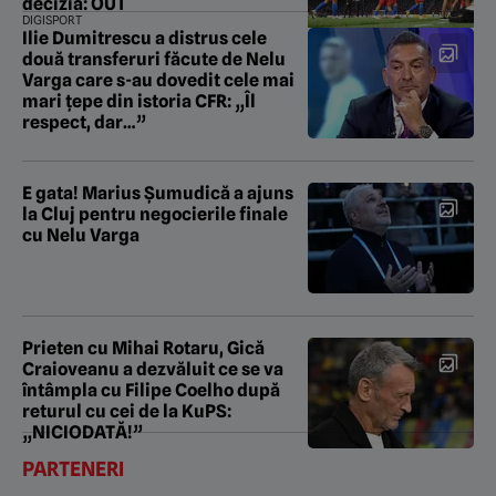
decizia: OUT
DIGISPORT
Ilie Dumitrescu a distrus cele
două transferuri făcute de Nelu
Varga care s-au dovedit cele mai
mari țepe din istoria CFR: „Îl
respect, dar…”
E gata! Marius Șumudică a ajuns
la Cluj pentru negocierile finale
cu Nelu Varga
Prieten cu Mihai Rotaru, Gică
Craioveanu a dezvăluit ce se va
întâmpla cu Filipe Coelho după
returul cu cei de la KuPS:
„NICIODATĂ!”
PARTENERI