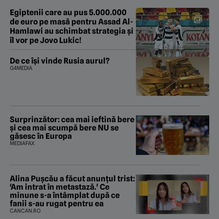
Egiptenii care au pus 5.000.000
de euro pe masă pentru Assad Al-
Hamlawi au schimbat strategia și
îl vor pe Jovo Lukic!
De ce își vinde Rusia aurul?
G4MEDIA
Surprinzător: cea mai ieftină bere
și cea mai scumpă bere NU se
găsesc în Europa
MEDIAFAX
Alina Pușcău a făcut anunțul trist:
'Am intrat în metastază.' Ce
minune s-a întâmplat după ce
fanii s-au rugat pentru ea
CANCAN.RO