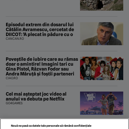
Episodul extrem din dosarul lui
Cătălin Avramescu, cercetat de
DIICOT: 'A plecat în pădure cu o
CANCAN.RO
Poveştile de iubire care au rămas
doar o amintire! Imagini tari cu
Gina Pistol, Răzvan Fodor sau
Andra Măruţă şi foştii parteneri
CIAO.RO
Cel mai așteptat joc video al
anului va debuta pe Netflix
GO4GAMES
Nouă ne pasă ca datele tale personale să rămână confidențiale
2026: Care e presiunea corectă în