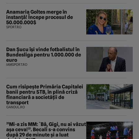
Anamaria Goltes merge în
instanță! Începe procesul de
50.000.000$
SPORT.RO
Dan Șucu își vinde fotbalistul în
Bundesliga pentru 1.000.000 de
euro
IAMSPORT.RO
Cum risipește Primăria Capitalei
banii pentru STB, în plină criză
financiară a societății de
transport
GANDUL.RO
”Mi-a zis MM: `Bă, Gigi, nu ai văzut
așa ceva!”. Becali s-a convins
după 29 de minute și a luat