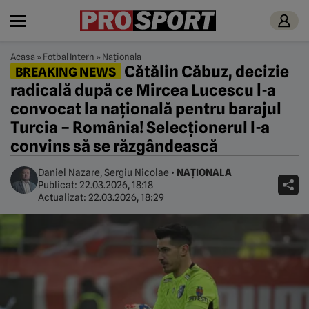
Acasa
»
Fotbal Intern
»
Naționala
Cătălin Căbuz, decizie
BREAKING NEWS
radicală după ce Mircea Lucescu l-a
convocat la națională pentru barajul
Turcia – România! Selecționerul l-a
convins să se răzgândească
Daniel Nazare
,
Sergiu Nicolae
•
NAȚIONALA
Publicat:
22.03.2026, 18:18
Actualizat:
22.03.2026, 18:29