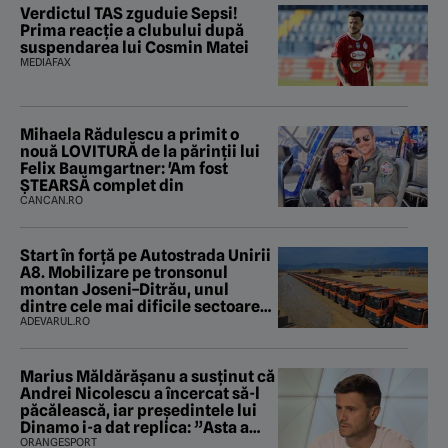
Verdictul TAS zguduie Sepsi!
Prima reacție a clubului după
suspendarea lui Cosmin Matei
MEDIAFAX
Mihaela Rădulescu a primit o
nouă LOVITURĂ de la părinții lui
Felix Baumgartner: 'Am fost
ȘTEARSĂ complet din
CANCAN.RO
Start în forță pe Autostrada Unirii
A8. Mobilizare pe tronsonul
montan Joseni–Ditrău, unul
dintre cele mai dificile sectoare
care traversează Carpații
ADEVARUL.RO
Marius Măldărăşanu a susţinut că
Andrei Nicolescu a încercat să-l
păcălească, iar preşedintele lui
Dinamo i-a dat replica: ”Asta a
fost istoria”
ORANGESPORT