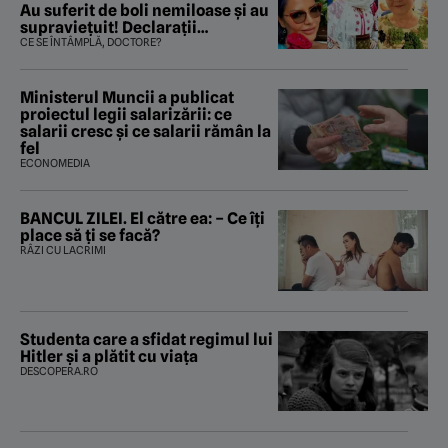
Au suferit de boli nemiloase şi au
supravieţuit! Declarații
sfâșietoare
CE SE ÎNTÂMPLĂ, DOCTORE?
Ministerul Muncii a publicat
proiectul legii salarizării: ce
salarii cresc și ce salarii rămân la
fel
ECONOMEDIA
BANCUL ZILEI. El către ea: – Ce îți
place să ți se facă?
RÂZI CU LACRIMI
Studenta care a sfidat regimul lui
Hitler și a plătit cu viața
DESCOPERA.RO