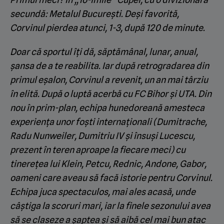
secundă: Metalul Bucureşti. Deşi favorită,
Corvinul pierdea atunci, 1-3, după 120 de minute.
Doar că sportul îţi dă, săptămânal, lunar, anual,
şansa de a te reabilita. Iar după retrogradarea din
primul eşalon, Corvinul a revenit, un an mai târziu
în elită. După o luptă acerbă cu FC Bihor şi UTA. Din
nou în prim-plan, echipa hunedoreană amesteca
experienţa unor foşti internaţionali (Dumitrache,
Radu Nunweiler, Dumitriu IV şi însuşi Lucescu,
prezent în teren aproape la fiecare meci) cu
tinereţea lui Klein, Petcu, Rednic, Andone, Gabor,
oameni care aveau să facă istorie pentru Corvinul.
Echipa juca spectaculos, mai ales acasă, unde
câştiga la scoruri mari, iar la finele sezonului avea
să se claseze a şaptea şi să aibă cel mai bun atac