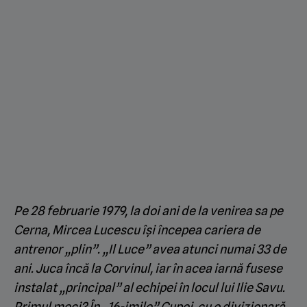
Pe 28 februarie 1979, la doi ani de la venirea sa pe
Cerna, Mircea Lucescu îşi începea cariera de
antrenor „plin”. „Il Luce” avea atunci numai 33 de
ani. Juca încă la Corvinul, iar în acea iarnă fusese
instalat „principal” al echipei în locul lui Ilie Savu.
Primul meci? În „16-imile” Cupei, cu o divizionară