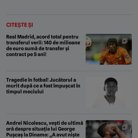
CITEȘTE ȘI
Real Madrid, acord total pentru
transferul verii: 140 de milioane
de euro sumă de transfer și
contract pe 5 ani!
Tragedie în fotbal! Jucătorul a
murit după ce a fost împușcat în
timpul meciului
Andrei Nicolescu, vești de ultimă
oră despre situația lui George
Pușcaș la Dinamo: „A avut niște