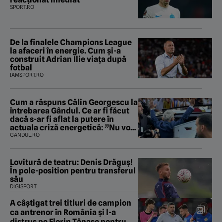
SPORT.RO
De la finalele Champions League
la afaceri în energie. Cum și-a
construit Adrian Ilie viața după
fotbal
IAMSPORT.RO
Cum a răspuns Călin Georgescu la
întrebarea Gândul. Ce ar fi făcut
dacă s-ar fi aflat la putere în
actuala criză energetică: ”Nu voi
fura și nu voi trăda”
GANDUL.RO
Lovitură de teatru: Denis Drăguș!
În pole-position pentru transferul
său
DIGISPORT
A câștigat trei titluri de campion
ca antrenor în România și l-a
distrus pe Florin Tănase pentru