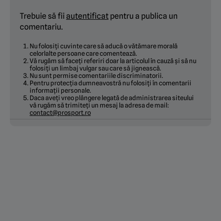
Trebuie să fii
autentificat
pentru a publica un
comentariu.
Nu folosiți cuvinte care să aducă o vătămare morală
celorlalte persoane care comentează.
Vă rugăm să faceți referiri doar la articolul în cauză și să nu
folosiți un limbaj vulgar sau care să jignească.
Nu sunt permise comentariile discriminatorii.
Pentru protecția dumneavostră nu folosiți în comentarii
informații personale.
Daca aveți vreo plângere legată de administrarea siteului
vă rugăm să trimiteți un mesaj la adresa de mail:
contact@prosport.ro