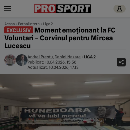
Acasa
»
Fotbal Intern
»
Liga 2
Moment emoționant la FC
EXCLUSIV
Voluntari – Corvinul pentru Mircea
Lucescu
Andrei Preotu
,
Daniel Nazare
•
LIGA 2
Publicat:
10.04.2026, 15:56
Actualizat:
10.04.2026, 17:13