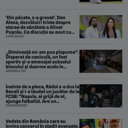
'Din păcate, s-a gravat'. Dan
Alexa, dezvăluiri triste despre
starea de sănătate a Alinei
Pușcău. Ce discuție au avut cu
două zile în urmă
CANCAN.RO
„Dimineață mi-am pus plapuma”.
Disperat de caniculă, un fost
sportiv și-a amenajat subsolul
blocului și doarme acolo în
fiecare noapte
ADEVARUL.RO
Înainte de a pleca, Rădoi s-a dus la
Becali şi i-a lăudat un jucător de la
FCSB: "Naşule, ai grijă de el,
ajunge fotbalist. Are un
parametru unde se apropie de
ORANGESPORT
Ronaldo"
Vedete din România care au
învins cancerul în stadii avansate.