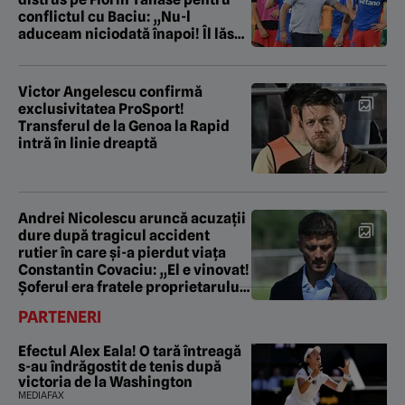
conflictul cu Baciu: „Nu-l
aduceam niciodată înapoi! Îl lăsai
să se chinuie”
Victor Angelescu confirmă
exclusivitatea ProSport!
Transferul de la Genoa la Rapid
intră în linie dreaptă
Andrei Nicolescu aruncă acuzații
dure după tragicul accident
rutier în care și-a pierdut viața
Constantin Covaciu: „El e vinovat!
Șoferul era fratele proprietarului
firmei”
PARTENERI
Efectul Alex Eala! O tară întreagă
s-au îndrăgostit de tenis după
victoria de la Washington
MEDIAFAX