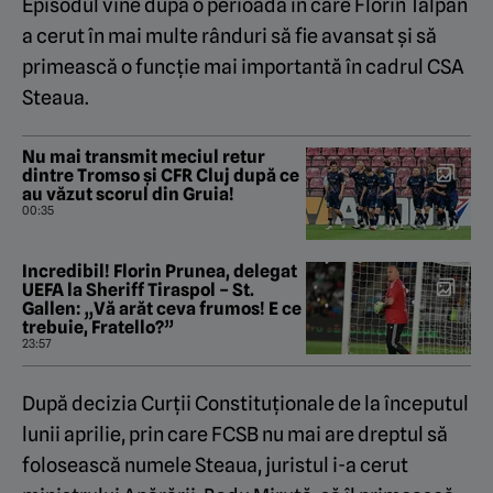
Episodul vine după o perioadă în care Florin Talpan
a cerut în mai multe rânduri să fie avansat și să
primească o funcție mai importantă în cadrul CSA
Steaua.
Nu mai transmit meciul retur
dintre Tromso și CFR Cluj după ce
au văzut scorul din Gruia!
00:35
Incredibil! Florin Prunea, delegat
UEFA la Sheriff Tiraspol – St.
Gallen: „Vă arăt ceva frumos! E ce
trebuie, Fratello?”
23:57
După decizia Curții Constituționale de la începutul
lunii aprilie, prin care FCSB nu mai are dreptul să
folosească numele Steaua, juristul i-a cerut