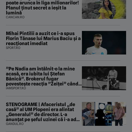
poate arunca în liga milionarilor!
Planul ținut secret a ieșit la
lumină
CANCAN.RO
Mihai Pintilii a auzit ce i-a spus
Florin Tănase lui Marius Baciu și a
reacționat imediat
SPORT.RO
”Pe Nadia am întâlnit-o la mine
acasă, era iubita lui Ștefan
Bănică”. Brokerul fugar
povestește reacția ”Zeiței” când
i-a intrat în baie
IAMSPORT.RO
STENOGRAME | Afaceristul „de
casă” al UM Plopeni era alintat
„Generalul” de director. L-a
anunțat pe șeful uzinei că i-a adus
„subțireanu, așa”
GANDUL.RO