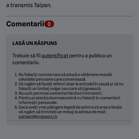
a transmis Talpan.
Comentarii
0
LASĂ UN RĂSPUNS
Trebuie să fii
autentificat
pentru a publica un
comentariu.
Nu folosiți cuvinte care să aducă o vătămare morală
celorlalte persoane care comentează.
Vă rugăm să faceți referiri doar la articolul în cauză și să nu
folosiți un limbaj vulgar sau care să jignească.
Nu sunt permise comentariile discriminatorii.
Pentru protecția dumneavostră nu folosiți în comentarii
informații personale.
Daca aveți vreo plângere legată de administrarea siteului
vă rugăm să trimiteți un mesaj la adresa de mail:
contact@prosport.ro