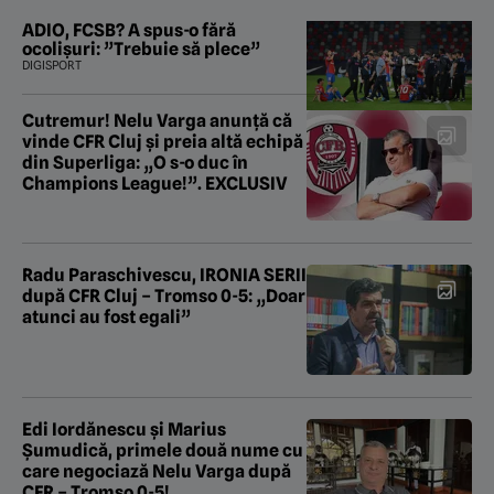
ADIO, FCSB? A spus-o fără
ocolișuri: ”Trebuie să plece”
DIGISPORT
Cutremur! Nelu Varga anunță că
vinde CFR Cluj și preia altă echipă
din Superliga: „O s-o duc în
Champions League!”. EXCLUSIV
Radu Paraschivescu, IRONIA SERII
după CFR Cluj – Tromso 0-5: „Doar
atunci au fost egali”
Edi Iordănescu și Marius
Șumudică, primele două nume cu
care negociază Nelu Varga după
CFR – Tromso 0-5!