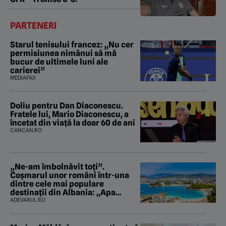
PARTENERI
Starul tenisului francez: „Nu cer
permisiunea nimănui să mă
bucur de ultimele luni ale
carierei”
MEDIAFAX
Doliu pentru Dan Diaconescu.
Fratele lui, Mario Diaconescu, a
încetat din viață la doar 60 de ani
CANCAN.RO
„Ne-am îmbolnăvit toți”.
Coșmarul unor români într-una
dintre cele mai populare
destinații din Albania: „Apa
mirosea a canalizare”
ADEVARUL.RO