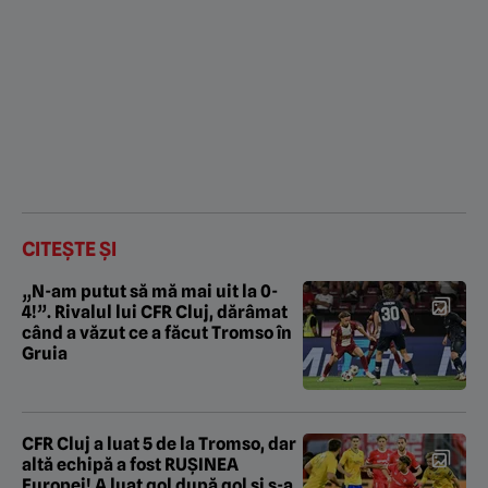
CITEȘTE ȘI
„N-am putut să mă mai uit la 0-
4!”. Rivalul lui CFR Cluj, dărâmat
când a văzut ce a făcut Tromso în
Gruia
CFR Cluj a luat 5 de la Tromso, dar
altă echipă a fost RUȘINEA
Europei! A luat gol după gol și s-a