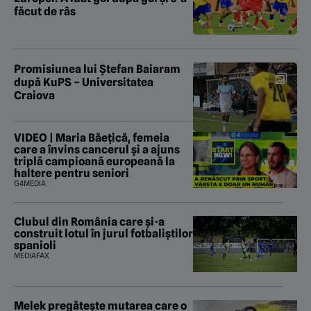
făcut de râs
Promisiunea lui Ștefan Baiaram
după KuPS – Universitatea
Craiova
VIDEO | Maria Băețică, femeia
care a învins cancerul și a ajuns
triplă campioană europeană la
haltere pentru seniori
G4MEDIA
Clubul din România care și-a
construit lotul în jurul fotbaliștilor
spanioli
MEDIAFAX
Melek pregătește mutarea care o