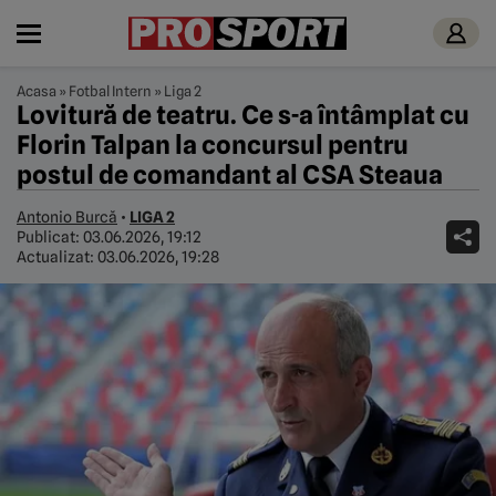
Acasa
»
Fotbal Intern
»
Liga 2
Lovitură de teatru. Ce s-a întâmplat cu
Florin Talpan la concursul pentru
postul de comandant al CSA Steaua
Antonio Burcă
•
LIGA 2
Publicat:
03.06.2026, 19:12
Actualizat:
03.06.2026, 19:28