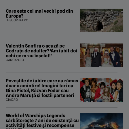
Care este cel mai vechi pod din
Europa?
DESCOPERA.RO
Valentin Sanfira o acuză pe
Codruța de adulter? 'Am iubit doi
ochi ce m-au înșelat!'
CANCAN.RO
Poveştile de iubire care au rămas
doar o amintire! Imagini tari cu
Gina Pistol, Răzvan Fodor sau
Andra Măruţă şi foştii parteneri
CIAO.RO
World of Warships Legends
sărbătorește 7 ani de existență cu
activități festive și recompense