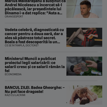
Marius Măldărăşanu a susţinut că
Andrei Nicolescu a încercat să-l
păcălească, iar preşedintele lui
Dinamo i-a dat replica: ”Asta a
fost istoria”
ORANGESPORT
Vedeta celebră, diagnosticată cu
cancer pentru a doua oară, dar a
ales să păstreze totul secret.
Boala a fost descoperită la un
control de rutină
CE SE ÎNTÂMPLĂ, DOCTORE?
Ministerul Muncii a publicat
proiectul legii salarizării: ce
salarii cresc și ce salarii rămân la
fel
ECONOMEDIA
BANCUL ZILEI. Badea Gheorghe: –
Nu pot face dragoste!
RÂZI CU LACRIMI