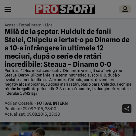
Acasa
»
Fotbal Intern
»
Liga 1
Milă de la șeptar. Huiduit de fanii
Stelei, Chipciu a iertat-o pe Dinamo de
a 10-a înfrângere în ultimele 12
meciuri, după o serie de ratări
incredibile: Steaua – Dinamo 0-0
Pentru al 12-lea meci consecutiv, Dinamo n-a reușit să o învingă pe
Steaua. Derby-ul României s-a terminat nedecis, scor 0-0, după o
evoluție lamentabilă a lui Alexandru Chipciu, care a devenit eroul
negativ al campioanei, cu două mari ratări, plus o bară. Cele două echipe
rămân la egalitate pe locurile 2-3, cu nouă puncte, la o lungime în spatele
liderului CSMS Iași
Adrian Costeiu
•
FOTBAL INTERN
Publicat:
09.08.2015, 23:00
Actualizat:
09.08.2015, 23:38