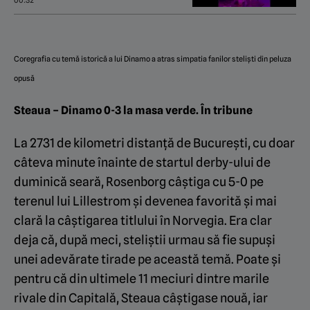
Mykonos!
00:32
Coregrafia cu temă istorică a lui Dinamo a atras simpatia fanilor steliști din peluza
opusă
Steaua – Dinamo 0-3 la masa verde. În tribune
La 2731 de kilometri distanță de București, cu doar
câteva minute înainte de startul derby-ului de
duminică seară, Rosenborg câștiga cu 5-0 pe
terenul lui Lillestrom și devenea favorită și mai
clară la câștigarea titlului în Norvegia. Era clar
deja că, după meci, steliștii urmau să fie supuși
unei adevărate tirade pe această temă. Poate și
pentru că din ultimele 11 meciuri dintre marile
rivale din Capitală, Steaua câștigase nouă, iar