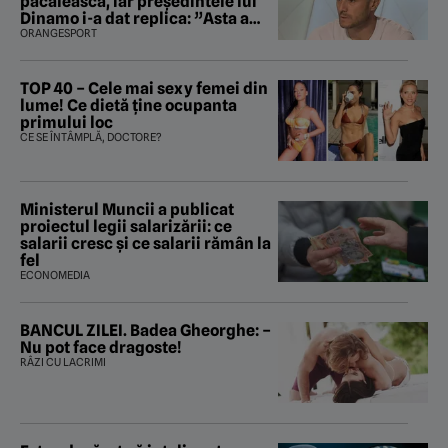
păcălească, iar preşedintele lui
Dinamo i-a dat replica: ”Asta a
fost istoria”
ORANGESPORT
TOP 40 – Cele mai sexy femei din
lume! Ce dietă ține ocupanta
primului loc
CE SE ÎNTÂMPLĂ, DOCTORE?
Ministerul Muncii a publicat
proiectul legii salarizării: ce
salarii cresc și ce salarii rămân la
fel
ECONOMEDIA
BANCUL ZILEI. Badea Gheorghe: –
Nu pot face dragoste!
RÂZI CU LACRIMI