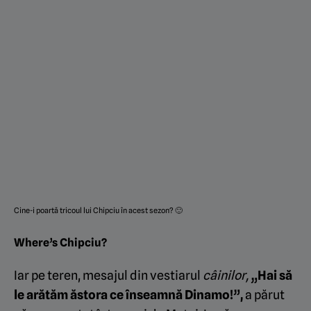
Cine-i poartă tricoul lui Chipciu în acest sezon? 🙂
Where’s Chipciu?
Iar pe teren, mesajul din vestiarul
câinilor,
„Hai să
le arătăm ăstora ce înseamnă Dinamo!”,
a părut