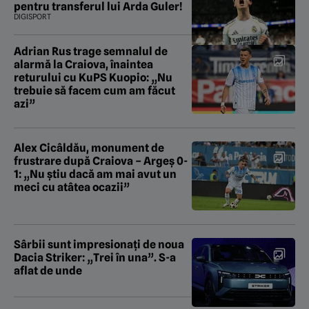
pentru transferul lui Arda Guler!
DIGISPORT
Adrian Rus trage semnalul de
alarmă la Craiova, înaintea
returului cu KuPS Kuopio: „Nu
trebuie să facem cum am făcut
azi”
Alex Cicâldău, monument de
frustrare după Craiova – Argeș 0-
1: „Nu știu dacă am mai avut un
meci cu atâtea ocazii”
Sârbii sunt impresionați de noua
Dacia Striker: „Trei în una”. S-a
aflat de unde