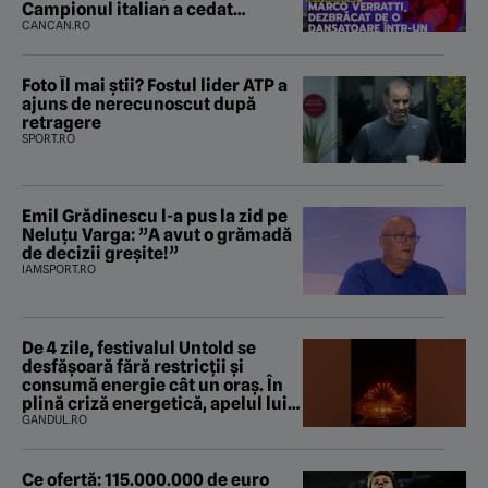
Campionul italian a cedat
complet în fața ispitei!
CANCAN.RO
Foto Îl mai știi? Fostul lider ATP a
ajuns de nerecunoscut după
retragere
SPORT.RO
Emil Grădinescu l-a pus la zid pe
Neluțu Varga: ”A avut o grămadă
de decizii greșite!”
IAMSPORT.RO
De 4 zile, festivalul Untold se
desfășoară fără restricții și
consumă energie cât un oraș. În
plină criză energetică, apelul lui
Bolojan de economisire a energiei
GANDUL.RO
nu s-a auzit la Cluj, în orașul
condus de colegul de partid, Emil
Boc
Ce ofertă: 115.000.000 de euro