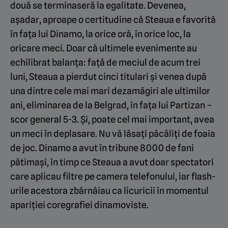
două se terminaseră la egalitate. Devenea,
așadar, aproape o certitudine că Steaua e favorită
în fața lui Dinamo, la orice oră, în orice loc, la
oricare meci. Doar că ultimele evenimente au
echilibrat balanța: față de meciul de acum trei
luni, Steaua a pierdut cinci titulari și venea după
una dintre cele mai mari dezamăgiri ale ultimilor
ani, eliminarea de la Belgrad, în fața lui Partizan –
scor general 5-3. Și, poate cel mai important, avea
un meci în deplasare. Nu vă lăsați păcăliți de foaia
de joc. Dinamo a avut în tribune 8000 de fani
pătimași, în timp ce Steaua a avut doar spectatori
care aplicau filtre pe camera telefonului, iar flash-
urile acestora zbârnâiau ca licuricii în momentul
apariției coregrafiei dinamoviste.