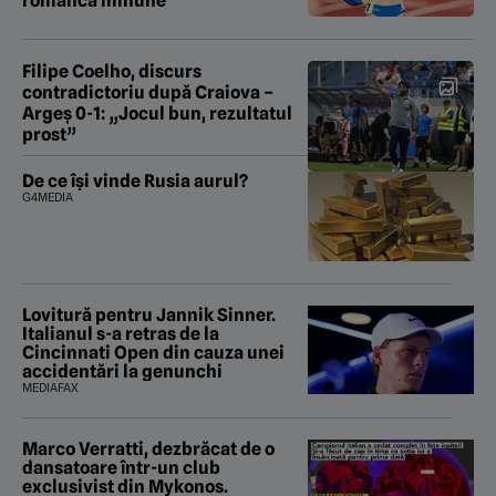
românca minune
Filipe Coelho, discurs
contradictoriu după Craiova –
Argeș 0-1: „Jocul bun, rezultatul
prost”
De ce își vinde Rusia aurul?
G4MEDIA
Lovitură pentru Jannik Sinner.
Italianul s-a retras de la
Cincinnati Open din cauza unei
accidentări la genunchi
MEDIAFAX
Marco Verratti, dezbrăcat de o
dansatoare într-un club
exclusivist din Mykonos.