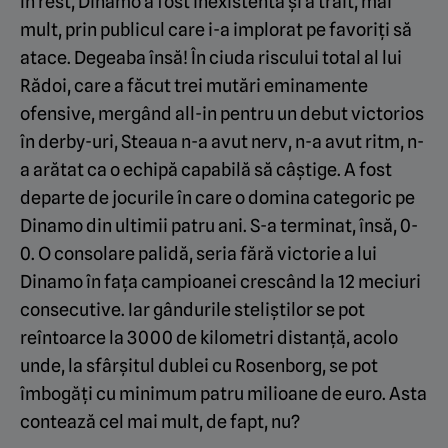
În rest, Dinamo a fost inexistentă și a trăit, mai
mult, prin publicul care i-a implorat pe favoriți să
atace. Degeaba însă! În ciuda riscului total al lui
Rădoi, care a făcut trei mutări eminamente
ofensive, mergând all-in pentru un debut victorios
în derby-uri, Steaua n-a avut nerv, n-a avut ritm, n-
a arătat ca o echipă capabilă să câștige. A fost
departe de jocurile în care o domina categoric pe
Dinamo din ultimii patru ani. S-a terminat, însă, 0-
0. O consolare palidă, seria fără victorie a lui
Dinamo în fața campioanei crescând la 12 meciuri
consecutive. Iar gândurile steliștilor se pot
reîntoarce la 3000 de kilometri distanță, acolo
unde, la sfârșitul dublei cu Rosenborg, se pot
îmbogăți cu minimum patru milioane de euro. Asta
contează cel mai mult, de fapt, nu?