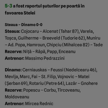
5-3
a fost raportul șuturilor pe poartă în
favoarea Stelei
Steaua – Dinamo 0-0
Steaua:
Cojocaru – Alcenat (Tahar 87), Varela,
Toșca, Guilherme – Breeveld (Tudorie 62), Muniru
– Ad. Popa, Hamroun, Chipciu (Mihalcea 82) – Tade
Rezerve:
Niță – Râpă, Papp, Enceanu
Antrenor:
Massimo Pedrazzini
Dinamo:
Cerniauskas – Feussi (Nedelcearu 46),
Mevlja, Marc, Fai – St. Filip, Vojnovic – Matei
(Șerban 69), Rotariu (Petre 64), Lazăr – Gnohere
Rezerve:
Popescu – Corbu, Tîrcoveanu,
Moldoveanu
Antrenor:
Mircea Rednic