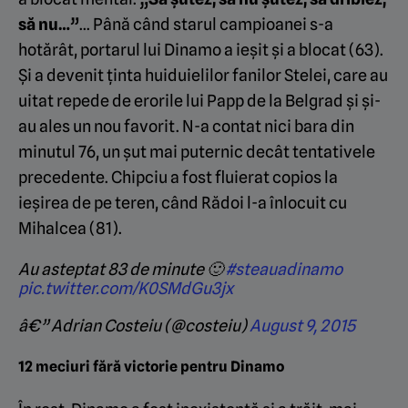
să nu…”
… Până când starul campioanei s-a
hotărât, portarul lui Dinamo a ieșit și a blocat (63).
Și a devenit ținta huiduielilor fanilor Stelei, care au
uitat repede de erorile lui Papp de la Belgrad și și-
au ales un nou favorit. N-a contat nici bara din
minutul 76, un șut mai puternic decât tentativele
precedente. Chipciu a fost fluierat copios la
ieșirea de pe teren, când Rădoi l-a înlocuit cu
Mihalcea (81).
Au asteptat 83 de minute 🙂
#steauadinamo
pic.twitter.com/K0SMdGu3jx
â€” Adrian Costeiu (@costeiu)
August 9, 2015
12 meciuri fără victorie pentru Dinamo