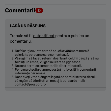
Comentarii
0
LASĂ UN RĂSPUNS
Trebuie să fii
autentificat
pentru a publica un
comentariu.
Nu folosiți cuvinte care să aducă o vătămare morală
celorlalte persoane care comentează.
Vă rugăm să faceți referiri doar la articolul în cauză și să nu
folosiți un limbaj vulgar sau care să jignească.
Nu sunt permise comentariile discriminatorii.
Pentru protecția dumneavostră nu folosiți în comentarii
informații personale.
Daca aveți vreo plângere legată de administrarea siteului
vă rugăm să trimiteți un mesaj la adresa de mail:
contact@prosport.ro