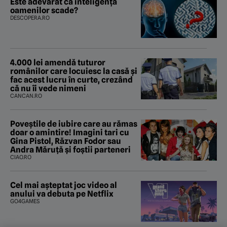
Este adevărat că inteligența
oamenilor scade?
DESCOPERA.RO
4.000 lei amendă tuturor
românilor care locuiesc la casă și
fac acest lucru în curte, crezând
că nu îi vede nimeni
CANCAN.RO
Poveştile de iubire care au rămas
doar o amintire! Imagini tari cu
Gina Pistol, Răzvan Fodor sau
Andra Măruţă şi foştii parteneri
CIAO.RO
Cel mai așteptat joc video al
anului va debuta pe Netflix
GO4GAMES