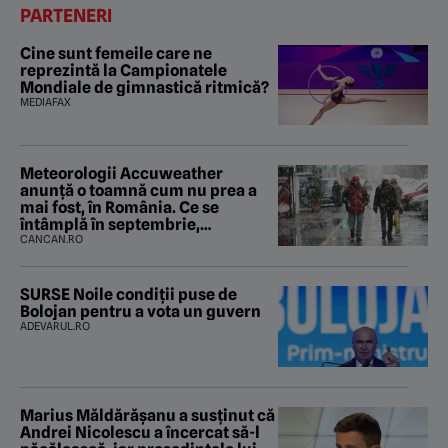
PARTENERI
Cine sunt femeile care ne
reprezintă la Campionatele
Mondiale de gimnastică ritmică?
MEDIAFAX
Meteorologii Accuweather
anunță o toamnă cum nu prea a
mai fost, în România. Ce se
întâmplă în septembrie,
octombrie și noiembrie 2026, în
CANCAN.RO
București. Pe ce dată ninge
SURSE Noile condiții puse de
Bolojan pentru a vota un guvern
ADEVARUL.RO
Marius Măldărăşanu a susţinut că
Andrei Nicolescu a încercat să-l