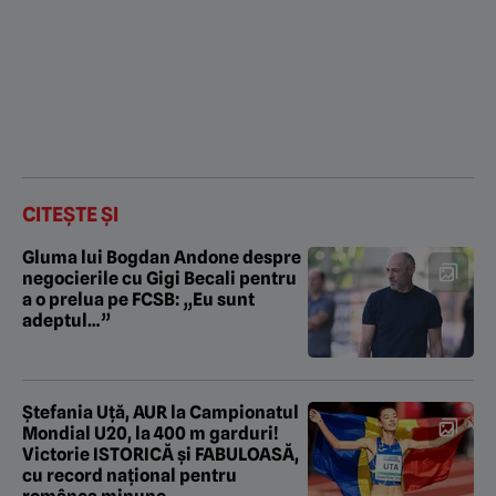
CITEȘTE ȘI
Gluma lui Bogdan Andone despre
negocierile cu Gigi Becali pentru
a o prelua pe FCSB: „Eu sunt
adeptul…”
Ștefania Uță, AUR la Campionatul
Mondial U20, la 400 m garduri!
Victorie ISTORICĂ și FABULOASĂ,
cu record național pentru