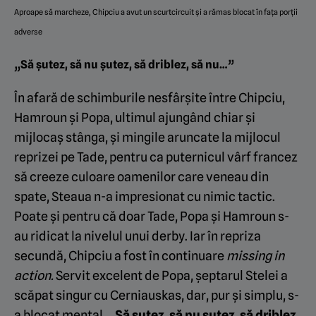
Aproape să marcheze, Chipciu a avut un scurtcircuit și a rămas blocat în fața porții
adverse
„Să șutez, să nu șutez, să driblez, să nu…”
În afară de schimburile nesfârșite între Chipciu,
Hamroun și Popa, ultimul ajungând chiar și
mijlocaș stânga, și mingile aruncate la mijlocul
reprizei pe Tade, pentru ca puternicul vârf francez
să creeze culoare oamenilor care veneau din
spate, Steaua n-a impresionat cu nimic tactic.
Poate și pentru că doar Tade, Popa și Hamroun s-
au ridicat la nivelul unui derby. Iar în repriza
secundă, Chipciu a fost în continuare
missing in
action.
Servit excelent de Popa, șeptarul Stelei a
scăpat singur cu Cerniauskas, dar, pur și simplu, s-
a blocat mental.
„Să șutez, să nu șutez, să driblez,