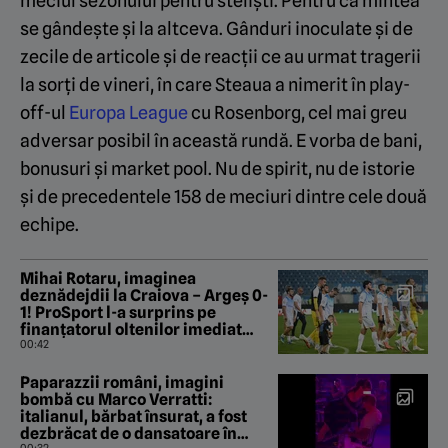
meciul sezonului pentru steliști. Pentru că mintea
se gândește și la altceva. Gânduri inoculate și de
zecile de articole și de reacții ce au urmat tragerii
la sorți de vineri, în care Steaua a nimerit în play-
off-ul
Europa League
cu Rosenborg, cel mai greu
adversar posibil în această rundă. E vorba de bani,
bonusuri și market pool. Nu de spirit, nu de istorie
și de precedentele 158 de meciuri dintre cele două
echipe.
Mihai Rotaru, imaginea
deznădejdii la Craiova – Argeș 0-
1! ProSport l-a surprins pe
finanțatorul oltenilor imediat
după fluierul de final
00:42
Paparazzii români, imagini
bombă cu Marco Verratti:
italianul, bărbat însurat, a fost
dezbrăcat de o dansatoare în