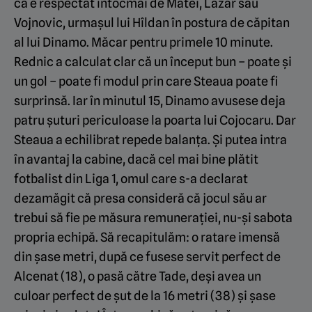
că e respectat întocmai de Matei, Lazăr sau
Vojnovic, urmașul lui Hîldan în postura de căpitan
al lui Dinamo. Măcar pentru primele 10 minute.
Rednic a calculat clar că un început bun – poate și
un gol – poate fi modul prin care Steaua poate fi
surprinsă. Iar în minutul 15, Dinamo avusese deja
patru șuturi periculoase la poarta lui Cojocaru. Dar
Steaua a echilibrat repede balanța. Și putea intra
în avantaj la cabine, dacă cel mai bine plătit
fotbalist din Liga 1, omul care s-a declarat
dezamăgit că presa consideră că jocul său ar
trebui să fie pe măsura remunerației, nu-și sabota
propria echipă. Să recapitulăm: o ratare imensă
din șase metri, după ce fusese servit perfect de
Alcenat (18), o pasă către Tade, deși avea un
culoar perfect de șut de la 16 metri (38) și șase