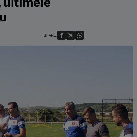
, ultimele
nu
SHARE: