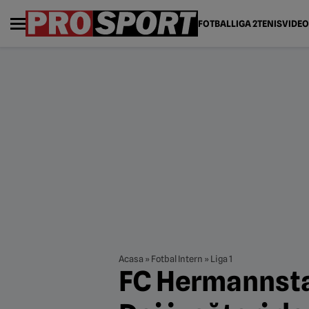
FOTBAL
LIGA 2
TENIS
VIDEO
Acasa
»
Fotbal Intern
»
Liga 1
FC Hermannstad