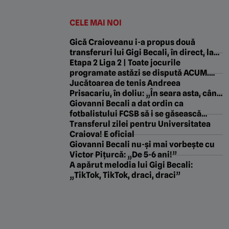
CELE MAI NOI
Gică Craioveanu i-a propus două
transferuri lui Gigi Becali, în direct, la
TV: „Îl lasă fără bani pe Meme!”
Etapa 2 Liga 2 | Toate jocurile
programate astăzi se dispută ACUM.
Rezultate surpriză în Ghencea și la
Jucătoarea de tenis Andreea
Târgu Mureș. CSM Slatina face show cu
Prisacariu, în doliu: „În seara asta, când
CS Dinamo. În trei jocuri nu s-a înscris
te-ai dus chiar în fața ochilor mei, am
Giovanni Becali a dat ordin ca
în prima repriză
simțit cum o parte din mine a murit cu
fotbalistului FCSB să i se găsească
tine”
ofertă pentru a pleca: „Să se ducă la
Transferul zilei pentru Universitatea
Gigi Becali cu ea!”
Craiova! E oficial
Giovanni Becali nu-şi mai vorbeşte cu
Victor Pițurcă: „De 5-6 ani!”
A apărut melodia lui Gigi Becali:
„TikTok, TikTok, draci, draci”