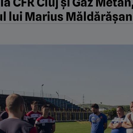
 la CFR Cluj și Gaz Metan
tul lui Marius Măldărășa