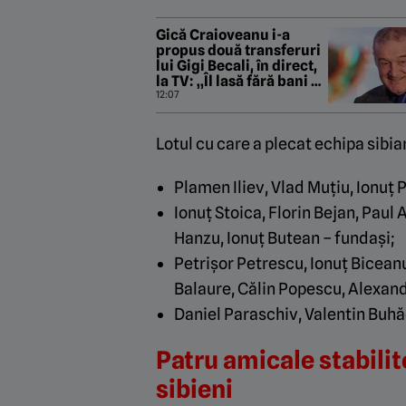
Gică Craioveanu i-a
propus două transferuri
lui Gigi Becali, în direct,
la TV: „Îl lasă fără bani pe
Meme!”
12:07
Lotul cu care a plecat echipa sibian
Plamen Iliev, Vlad Muțiu, Ionuț P
Ionuț Stoica, Florin Bejan, Paul 
Hanzu, Ionuț Butean – fundași;
Petrișor Petrescu, Ionuț Biceanu
Balaure, Călin Popescu, Alexand
Daniel Paraschiv, Valentin Buhă
Patru amicale stabili
sibieni