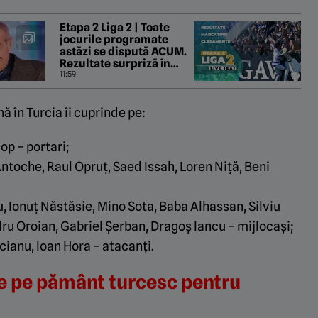
Etapa 2 Liga 2 | Toate
jocurile programate
astăzi se dispută ACUM.
Rezultate surpriză în
Ghencea și la Târgu
11:59
Mureș. CSM Slatina face
show cu CS Dinamo. În
ă în Turcia îi cuprinde pe:
trei jocuri nu s-a înscris
în prima repriză
op – portari;
Antoche, Raul Opruț, Saed Issah, Loren Niță, Beni
, Ionuț Năstăsie, Mino Sota, Baba Alhassan, Silviu
ru Oroian, Gabriel Șerban, Dragoș Iancu – mijlocași;
cianu, Ioan Hora – atacanți.
te pe pământ turcesc pentru