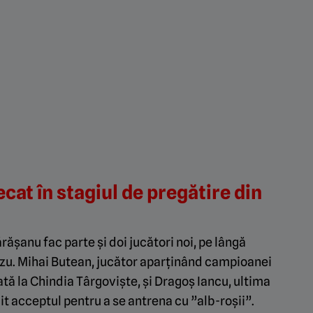
at în stagiul de pregătire din
ășanu fac parte și doi jucători noi, pe lângă
nzu. Mihai Butean, jucător aparținând campioanei
ată la Chindia Târgoviște, și Dragoș Iancu, ultima
t acceptul pentru a se antrena cu ”alb-roșii”.