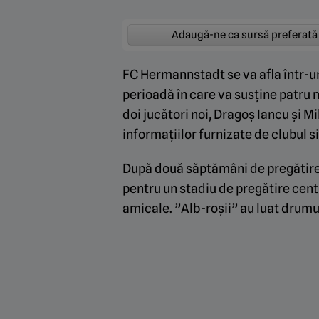
Adaugă-ne ca sursă preferată
FC Hermannstadt se va afla într-u
perioadă în care va susține patru m
doi jucători noi, Dragoș Iancu și M
informațiilor furnizate de clubul s
După două săptămâni de pregătire î
pentru un stadiu de pregătire centr
amicale. ”Alb-roșii” au luat drumul