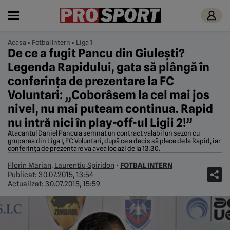
Acasa
»
Fotbal Intern
»
Liga 1
De ce a fugit Pancu din Giulești?
Legenda Rapidului, gata să plângă în
conferința de prezentare la FC
Voluntari: „Coborâsem la cel mai jos
nivel, nu mai puteam continua. Rapid
nu intră nici în play-off-ul Ligii 2!”
Atacantul Daniel Pancu a semnat un contract valabil un sezon cu
gruparea din Liga I, FC Voluntari, după ce a decis să plece de la Rapid, iar
conferința de prezentare va avea loc azi de la 13:30.
Florin Marian
,
Laurentiu Spiridon
•
FOTBAL INTERN
Publicat:
30.07.2015, 13:54
Actualizat:
30.07.2015, 15:59