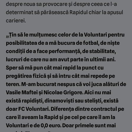
despre noua sa provocare și despre ceea ce l-a
determinat să părăsească Rapidul chiar la apusul
carierei.
„Țin să le mulțumesc celor de la Voluntari pentru
posibilitatea de a mă bucura de fotbal, de niște
condiții de a face performanță, de stabilitate,
lucruri de care nu am avut parte în ultimii ani.
Sper să mă pun cât mai
rapid
la punct cu
pregătirea fizică și să intru cât mai repede pe
teren. M-am bucurat nespus că voi juca alături de
Vasile Maftei și Nicolae Grigore. Aici nu mai
există rapidiști, dinamoviști sau steliști, există
doar FC Voluntari. Diferența dintre contractul pe
care îl aveam la Rapid și pe cel pe care îl am la
Voluntari e de 0,0 euro. Doar primele sunt mai