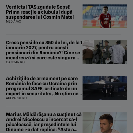
Verdictul TAS zguduie Sepsi!
Prima reacție a clubului după
suspendarea lui Cosmin Matei
MEDIAFAX
Cresc pensiile cu 350 de lei, de la 1
ianuarie 2027, pentru acești
pensionari din România?! Cine se
încadrează și care este singura
condiție
CANCAN.RO
Achizițiile de armament pe care
România le face cu Ucraina prin
programul SAFE, criticate de un
expert în securitate: „Nu știm ce
arme ne trebuie”
ADEVARUL.RO
Marius Măldărăşanu a susţinut că
Andrei Nicolescu a încercat să-l
păcălească, iar preşedintele lui
Dinamo i-a dat replica: ”Asta a