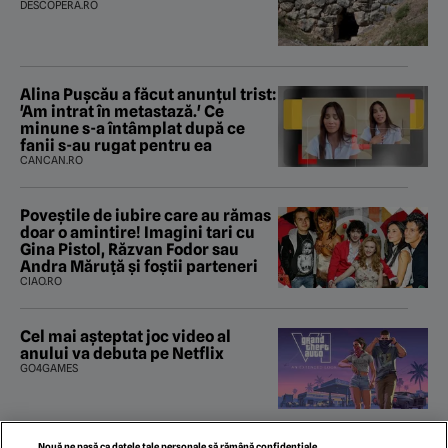
DESCOPERA.RO
Alina Pușcău a făcut anunțul trist:
'Am intrat în metastază.' Ce
minune s-a întâmplat după ce
fanii s-au rugat pentru ea
CANCAN.RO
Poveştile de iubire care au rămas
doar o amintire! Imagini tari cu
Gina Pistol, Răzvan Fodor sau
Andra Măruţă şi foştii parteneri
CIAO.RO
Cel mai așteptat joc video al
anului va debuta pe Netflix
GO4GAMES
Nouă ne pasă ca datele tale personale să rămână confidențiale