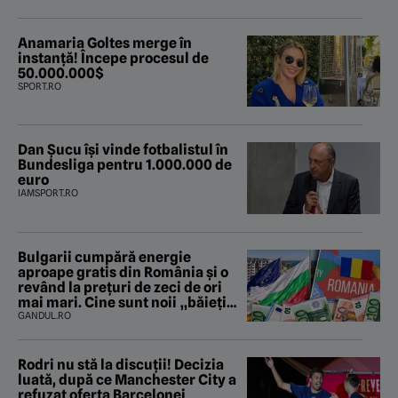
Anamaria Goltes merge în
instanță! Începe procesul de
50.000.000$
SPORT.RO
Dan Șucu își vinde fotbalistul în
Bundesliga pentru 1.000.000 de
euro
IAMSPORT.RO
Bulgarii cumpără energie
aproape gratis din România și o
revând la prețuri de zeci de ori
mai mari. Cine sunt noii „băieți
deștepți” din energie de la sud de
GANDUL.RO
Dunăre
Rodri nu stă la discuții! Decizia
luată, după ce Manchester City a
refuzat oferta Barcelonei