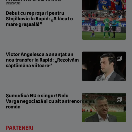
DIGISPORT
Debut cu reproșuri pentru
Stojilkovic la Rapid: „A făcut o
mare greșeală!”
Victor Angelescu a anunțat un
nou transfer la Rapid: „Rezolvăm
săptămâna viitoare”
Şumudică NU e singur! Nelu
Varga negociază şi cu alt antrenor
român
PARTENERI