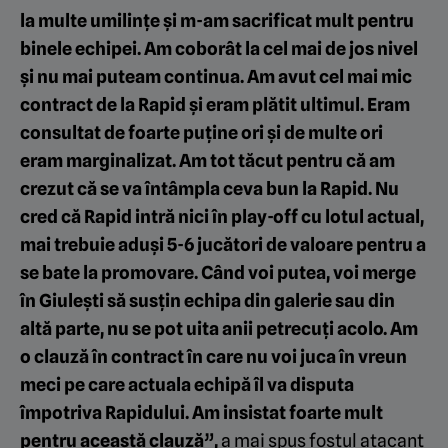
la multe umilințe și
m-am sacrificat mult pentru
binele echipei. Am coborât la cel mai de jos nivel
și nu mai puteam continua
. Am avut cel mai mic
contract de la Rapid și eram plătit ultimul.
Eram
consultat de foarte puține ori și de multe ori
eram marginaliza
t. Am tot tăcut pentru că am
crezut că se va întâmpla ceva bun la Rapid. Nu
cred că Rapid intră nici în play-off cu lotul actual,
mai trebuie aduși 5-6 jucători de valoare pentru a
se bate la promovare. Când voi putea, voi merge
în Giulești să susțin echipa din galerie sau din
altă parte, nu se pot uita anii petrecuți acolo. Am
o clauză în contract în care nu voi juca în vreun
meci pe care actuala echipă îl va disputa
împotriva Rapidului. Am insistat foarte mult
pentru această clauză”,
a mai spus fostul atacant