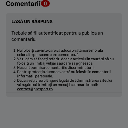
Comentarii
0
LASĂ UN RĂSPUNS
Trebuie să fii
autentificat
pentru a publica un
comentariu.
Nu folosiți cuvinte care să aducă o vătămare morală
celorlalte persoane care comentează.
Vă rugăm să faceți referiri doar la articolul în cauză și să nu
folosiți un limbaj vulgar sau care să jignească.
Nu sunt permise comentariile discriminatorii.
Pentru protecția dumneavostră nu folosiți în comentarii
informații personale.
Daca aveți vreo plângere legată de administrarea siteului
vă rugăm să trimiteți un mesaj la adresa de mail:
contact@prosport.ro