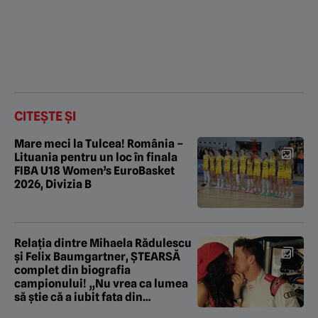
CITEȘTE ȘI
Mare meci la Tulcea! România –
Lituania pentru un loc în finala
FIBA U18 Women’s EuroBasket
2026, Divizia B
Relația dintre Mihaela Rădulescu
și Felix Baumgartner, ȘTEARSĂ
complet din biografia
campionului! „Nu vrea ca lumea
să știe că a iubit fata din
România!”