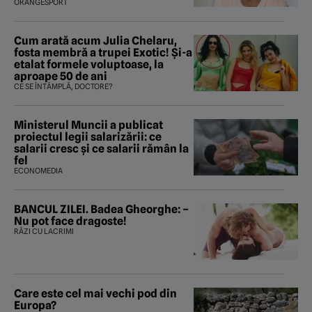
fost istoria”
ORANGESPORT
Cum arată acum Julia Chelaru,
fosta membră a trupei Exotic! Și-a
etalat formele voluptoase, la
aproape 50 de ani
CE SE ÎNTÂMPLĂ, DOCTORE?
Ministerul Muncii a publicat
proiectul legii salarizării: ce
salarii cresc și ce salarii rămân la
fel
ECONOMEDIA
BANCUL ZILEI. Badea Gheorghe: –
Nu pot face dragoste!
RÂZI CU LACRIMI
Care este cel mai vechi pod din
Europa?