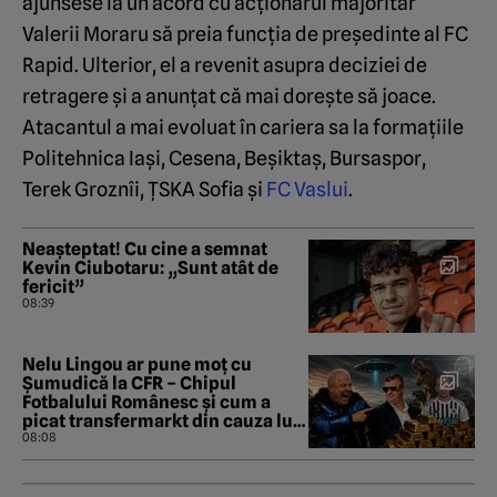
ajunsese la un acord cu acționarul majoritar
Valerii Moraru să preia funcția de președinte al FC
Rapid. Ulterior, el a revenit asupra deciziei de
retragere și a anunțat că mai dorește să joace.
Atacantul a mai evoluat în cariera sa la formațiile
Politehnica Iași, Cesena, Beșiktaș, Bursaspor,
Terek Groznîi, ȚSKA Sofia și
FC Vaslui
.
Neașteptat! Cu cine a semnat
Kevin Ciubotaru: „Sunt atât de
fericit”
08:39
Nelu Lingou ar pune moț cu
Șumudică la CFR – Chipul
Fotbalului Românesc și cum a
picat transfermarkt din cauza lui
Dan Nistor. „Pastila de la Manila”
08:08
cu Gabriel Berceanu