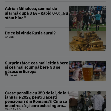
Adrian Mihalcea, semnal de
alarmă după UTA – Rapid 0-0: „Nu
stăm bine”
De ce își vinde Rusia aurul?
G4MEDIA
Surprinzător: cea mai ieftină bere
și cea mai scumpă bere NU se
găsesc în Europa
MEDIAFAX
Cresc pensiile cu 350 de lei, de la 1
ianuarie 2027, pentru acești
pensionari din România?! Cine se
încadrează și care este singura
condiție
CANCAN.RO