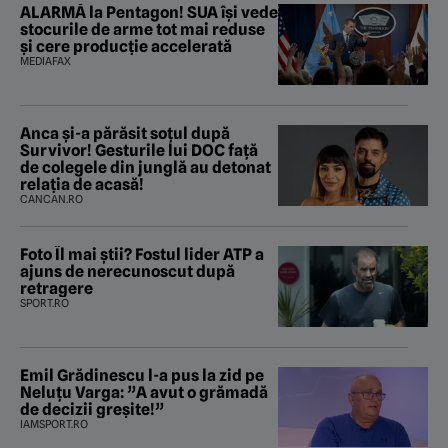
ALARMĂ la Pentagon! SUA își vede
stocurile de arme tot mai reduse
și cere producție accelerată
MEDIAFAX
Anca și-a părăsit soțul după
Survivor! Gesturile lui DOC față
de colegele din junglă au detonat
relația de acasă!
CANCAN.RO
Foto Îl mai știi? Fostul lider ATP a
ajuns de nerecunoscut după
retragere
SPORT.RO
Emil Grădinescu l-a pus la zid pe
Neluțu Varga: ”A avut o grămadă
de decizii greșite!”
IAMSPORT.RO