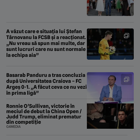
A văzut care e situația lui Ștefan
Târnovanu la FCSB și a reacționat.
„Nu vreau să spun mai multe, dar
sunt lucruri care nu sunt normale
la echipa aia”
Basarab Panduru a tras concluzia
după Universitatea Craiova – FC
Argeș 0-1. „A făcut ceva ce nu vezi
în prima ligă”
Ronnie O’Sullivan, victorie în
meciul de debut la China Open /
Judd Trump, eliminat prematur
din competiție
G4MEDIA