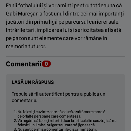
Fanii fotbalului își vor aminti pentru totdeauna că
Gabi Mureșan a fost unul dintre cei mai importanți
jucători din prima ligă pe parcursul carierei sale.
Intrările tari, implicarea lui și seriozitatea afișată
pe gazon sunt elemente care vor rămâne în
memoria tuturor.
Comentarii
0
LASĂ UN RĂSPUNS
Trebuie să fii
autentificat
pentru a publica un
comentariu.
Nu folosiți cuvinte care să aducă o vătămare morală
celorlalte persoane care comentează.
Vă rugăm să faceți referiri doar la articolul în cauză și să nu
folosiți un limbaj vulgar sau care să jignească.
Nu sunt permise comentariile discriminatorii.