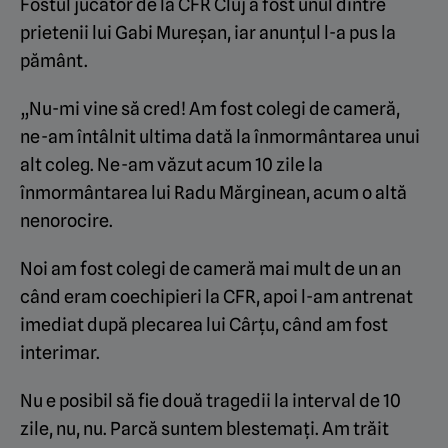
Fostul jucător de la CFR Cluj a fost unul dintre
prietenii lui Gabi Mureșan, iar anunțul l-a pus la
pământ.
„Nu-mi vine să cred! Am fost colegi de cameră,
ne-am întâlnit ultima dată la înmormântarea unui
alt coleg. Ne-am văzut acum 10 zile la
înmormântarea lui Radu Mărginean, acum o altă
nenorocire.
Noi am fost colegi de cameră mai mult de un an
când eram coechipieri la CFR, apoi l-am antrenat
imediat după plecarea lui Cârțu, când am fost
interimar.
Nu e posibil să fie două tragedii la interval de 10
zile, nu, nu. Parcă suntem blestemați. Am trăit