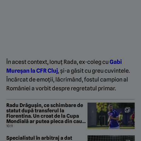
În acest context, Ionuț Rada, ex-coleg cu
Gabi
Mureșan la CFR Cluj
, și-a găsit cu greu cuvintele.
Încărcat de emoții, lăcrimând, fostul campion al
României a vorbit despre regretatul primar.
Radu Drăgușin, ce schimbare de
statut după transferul la
Fiorentina. Un croat de la Cupa
Mondială ar putea pleca din cauza
lui: „E de neatins în centru!”
10:11
Specialistul în arbitraj a dat