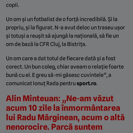
copii.
Un om și un fotbalist de o forță incredibilă. Și la
propriu, și la figurat. N-a avut deloc un traseu ușor
și totuși a reușit să ajungă la națională, să fie un
om de bază la CFR Cluj, la Bistrița.
Un om care a dat totul de fiecare dată și a fost
corect. Un bun coleg, chiar aveam o relație foarte
bună cu el. E greu să-mi găsesc cuvintele”, a
comunicat Ionuț Rada pentru
sport.ro
.
Alin Minteuan: „Ne-am văzut
acum 10 zile la înmormântarea
lui Radu Mărginean, acum o altă
nenorocire. Parcă suntem