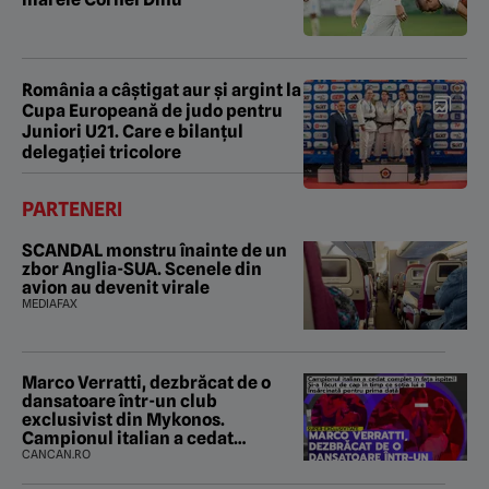
România a câștigat aur și argint la
Cupa Europeană de judo pentru
Juniori U21. Care e bilanțul
delegației tricolore
PARTENERI
SCANDAL monstru înainte de un
zbor Anglia-SUA. Scenele din
avion au devenit virale
MEDIAFAX
Marco Verratti, dezbrăcat de o
dansatoare într-un club
exclusivist din Mykonos.
Campionul italian a cedat
complet în fața ispitei!
CANCAN.RO