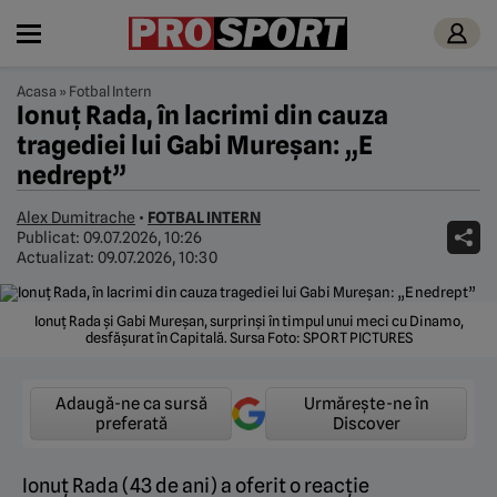
Acasa
»
Fotbal Intern
Ionuț Rada, în lacrimi din cauza
tragediei lui Gabi Mureșan: „E
nedrept”
Alex Dumitrache
•
FOTBAL INTERN
Publicat:
09.07.2026, 10:26
Actualizat:
09.07.2026, 10:30
Ionuț Rada și Gabi Mureșan, surprinși în timpul unui meci cu Dinamo,
desfășurat în Capitală. Sursa Foto: SPORT PICTURES
Adaugă-ne ca sursă
Urmărește-ne în
preferată
Discover
Ionuț Rada (43 de ani) a oferit o reacție