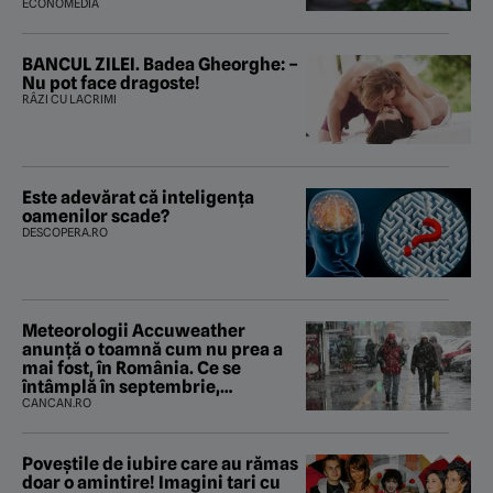
ECONOMEDIA
BANCUL ZILEI. Badea Gheorghe: –
Nu pot face dragoste!
RÂZI CU LACRIMI
Este adevărat că inteligența
oamenilor scade?
DESCOPERA.RO
Meteorologii Accuweather
anunță o toamnă cum nu prea a
mai fost, în România. Ce se
întâmplă în septembrie,
octombrie și noiembrie 2026, în
CANCAN.RO
București. Pe ce dată ninge
Poveştile de iubire care au rămas
doar o amintire! Imagini tari cu