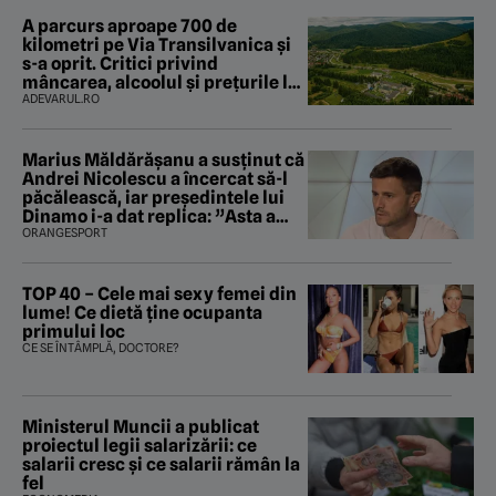
A parcurs aproape 700 de
kilometri pe Via Transilvanica și
s-a oprit. Critici privind
mâncarea, alcoolul și prețurile la
cazare
ADEVARUL.RO
Marius Măldărăşanu a susţinut că
Andrei Nicolescu a încercat să-l
păcălească, iar preşedintele lui
Dinamo i-a dat replica: ”Asta a
fost istoria”
ORANGESPORT
TOP 40 – Cele mai sexy femei din
lume! Ce dietă ține ocupanta
primului loc
CE SE ÎNTÂMPLĂ, DOCTORE?
Ministerul Muncii a publicat
proiectul legii salarizării: ce
salarii cresc și ce salarii rămân la
fel