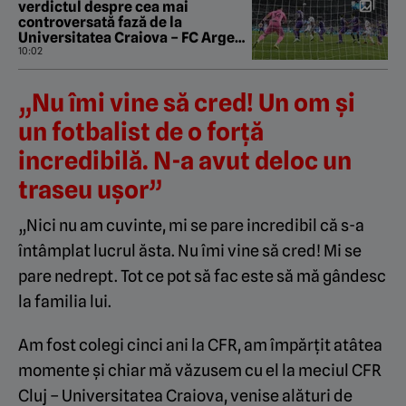
verdictul despre cea mai
controversată fază de la
Universitatea Craiova – FC Argeș.
„L-a lăsat în mod special”
10:02
„Nu îmi vine să cred! Un om și
un fotbalist de o forță
incredibilă. N-a avut deloc un
traseu ușor”
„Nici nu am cuvinte, mi se pare incredibil că s-a
întâmplat lucrul ăsta. Nu îmi vine să cred! Mi se
pare nedrept. Tot ce pot să fac este să mă gândesc
la familia lui.
Am fost colegi cinci ani la CFR, am împărțit atâtea
momente și chiar mă văzusem cu el la meciul CFR
Cluj – Universitatea Craiova, venise alături de