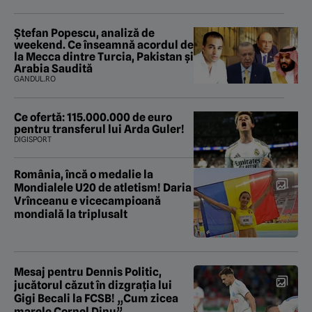
Ștefan Popescu, analiză de
weekend. Ce înseamnă acordul de
la Mecca dintre Turcia, Pakistan şi
Arabia Saudită
GANDUL.RO
Ce ofertă: 115.000.000 de euro
pentru transferul lui Arda Guler!
DIGISPORT
România, încă o medalie la
Mondialele U20 de atletism! Daria
Vrînceanu e vicecampioană
mondială la triplusalt
Mesaj pentru Dennis Politic,
jucătorul căzut în dizgrația lui
Gigi Becali la FCSB! „Cum zicea
marele Cornel Dinu”