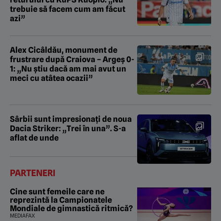
trebuie să facem cum am făcut
azi”
Alex Cicâldău, monument de
frustrare după Craiova – Argeș 0-
1: „Nu știu dacă am mai avut un
meci cu atâtea ocazii”
Sârbii sunt impresionați de noua
Dacia Striker: „Trei în una”. S-a
aflat de unde
PARTENERI
Cine sunt femeile care ne
reprezintă la Campionatele
Mondiale de gimnastică ritmică?
MEDIAFAX