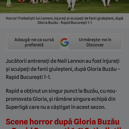
Horror! Fotbaliştii lui Lennon, înjurați şi scuipați de fanii giuleşteni, după
Gloria Buzău - Rapid Bucureşti 1-1
Adaugă-ne ca sursă
Urmărește-ne în
preferată
Discover
Jucătorii antrenați de Neil Lennon au fost înjurați
şi scuipați de fanii giuleşteni, după Gloria Buzău –
Rapid Bucureşti 1-1.
Rapid a obținut un singur punct la Buzău, cu nou-
promovata Gloria, și rămâne singura echipă din
Superligă care nu a câștigat în acest sezon.
Scene horror după Gloria Buzău