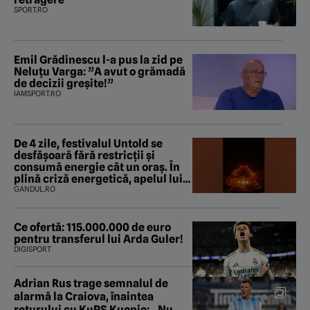
SPORT.RO
Emil Grădinescu l-a pus la zid pe
Neluțu Varga: ”A avut o grămadă
de decizii greșite!”
IAMSPORT.RO
De 4 zile, festivalul Untold se
desfășoară fără restricții și
consumă energie cât un oraș. În
plină criză energetică, apelul lui
Bolojan de economisire a energiei
GANDUL.RO
nu s-a auzit la Cluj, în orașul
condus de colegul de partid, Emil
Boc
Ce ofertă: 115.000.000 de euro
pentru transferul lui Arda Guler!
DIGISPORT
Adrian Rus trage semnalul de
alarmă la Craiova, înaintea
returului cu KuPS Kuopio: „Nu