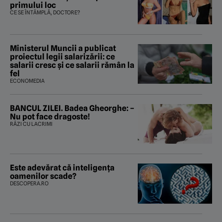
primului loc
CE SE ÎNTÂMPLĂ, DOCTORE?
Ministerul Muncii a publicat
proiectul legii salarizării: ce
salarii cresc și ce salarii rămân la
fel
ECONOMEDIA
BANCUL ZILEI. Badea Gheorghe: –
Nu pot face dragoste!
RÂZI CU LACRIMI
Este adevărat că inteligența
oamenilor scade?
DESCOPERA.RO