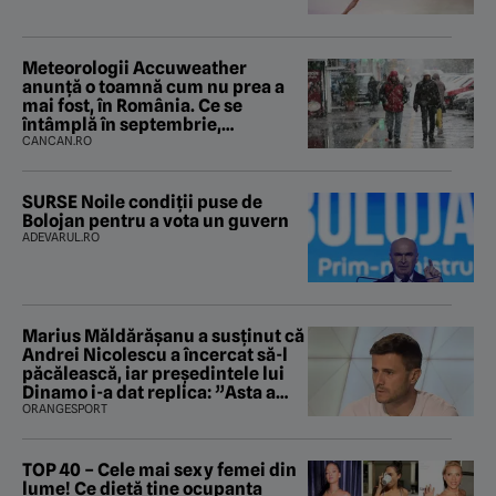
Meteorologii Accuweather
anunță o toamnă cum nu prea a
mai fost, în România. Ce se
întâmplă în septembrie,
octombrie și noiembrie 2026, în
CANCAN.RO
București. Pe ce dată ninge
SURSE Noile condiții puse de
Bolojan pentru a vota un guvern
ADEVARUL.RO
Marius Măldărăşanu a susţinut că
Andrei Nicolescu a încercat să-l
păcălească, iar preşedintele lui
Dinamo i-a dat replica: ”Asta a
fost istoria”
ORANGESPORT
TOP 40 – Cele mai sexy femei din
lume! Ce dietă ține ocupanta