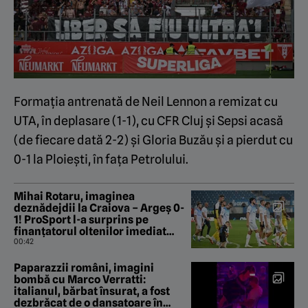
Formația antrenată de Neil Lennon a remizat cu
UTA, în deplasare (1-1), cu CFR Cluj și Sepsi acasă
(de fiecare dată 2-2) și Gloria Buzău și a pierdut cu
0-1 la Ploiești, în fața Petrolului.
Mihai Rotaru, imaginea
deznădejdii la Craiova – Argeș 0-
1! ProSport l-a surprins pe
finanțatorul oltenilor imediat
după fluierul de final
00:42
Paparazzii români, imagini
bombă cu Marco Verratti:
italianul, bărbat însurat, a fost
dezbrăcat de o dansatoare în