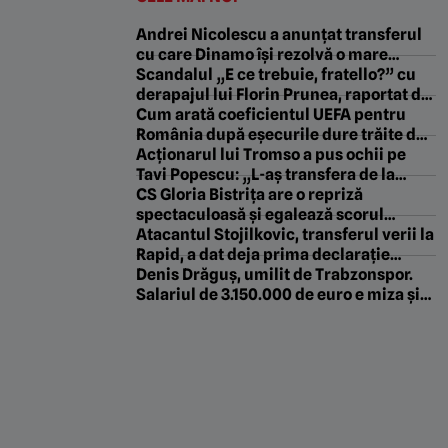
Andrei Nicolescu a anunțat transferul
cu care Dinamo își rezolvă o mare
problemă: „Vom da 200.000 de euro pe
Scandalul „E ce trebuie, fratello?” cu
el”
derapajul lui Florin Prunea, raportat de
FRF la UEFA!
Cum arată coeficientul UEFA pentru
România după eșecurile dure trăite de
FCSB cu Auda, de Craiova cu Levski și
Acționarul lui Tromso a pus ochii pe
de CFR cu Tromso!
Tavi Popescu: „L-aș transfera de la
FCSB. Ar face față”
CS Gloria Bistrița are o repriză
spectaculoasă și egalează scorul
sezonului. Unirea Slobozia pierde
Atacantul Stojilkovic, transferul verii la
umilitor la primul joc acasă de la
Rapid, a dat deja prima declarație
revenirea în Liga 2
„specială”: cum l-a numit pe Pancu!
Denis Drăguș, umilit de Trabzonspor.
Salariul de 3.150.000 de euro e miza și
turcii îl forțează să plece