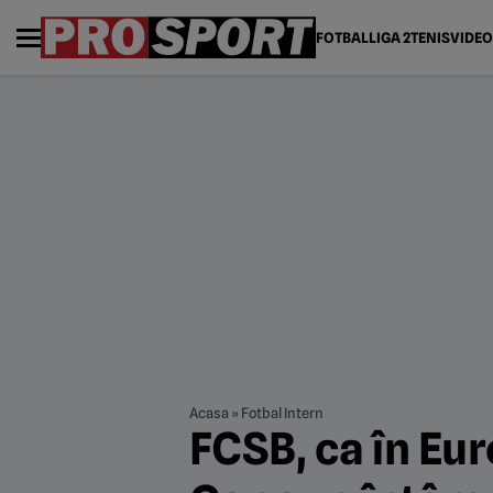
FOTBAL
LIGA 2
TENIS
VIDEO
Acasa
»
Fotbal Intern
FCSB, ca în Eu