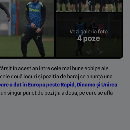
Vezi galeria foto
4 poze
ârșit în acest an între cele mai bune echipe ale
mele două locuri și poziția de baraj se anunță una
are a dat în Europa peste Rapid, Dinamo și Unirea
la un singur punct de poziția a doua, pe care se află