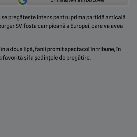
Urmărește-ne în Discover
 pregătește intens pentru prima partidă amicală
burger SV, fosta campioană a Europei, care va avea
n a doua ligă, fanii promit spectacol în tribune, în
 favorită și la ședințele de pregătire.