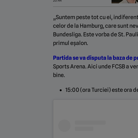
200.000 de euro pe el”
20:44
„Suntem peste tot cu ei, indiferen
celor de la Hamburg, care sunt nev
Bundesliga. Este vorba de St. Pauli,
primul eșalon.
Partida se va disputa la baza de p
Sports Arena. Aici unde FCSB a ven
bine.
15:00 (ora Turciei) este ora 