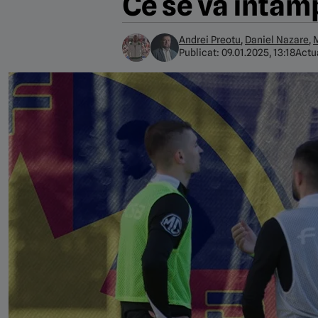
Ce se va întâmp
Andrei Preotu
,
Daniel Nazare
,
M
Publicat:
09.01.2025, 13:18
Actu