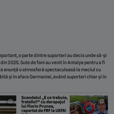
mportant, o parte dintre suporteri au decis unde să-și
in 2025. Sute de fani au venit în Antalya pentru a fi
tia anunță o atmosferă spectaculoasă la meciul cu
ită și în afara Germaniei, având suporteri chiar și în
Scandalul „E ce trebuie,
fratello?” cu derapajul
lui Florin Prunea,
raportat de FRF la UEFA!