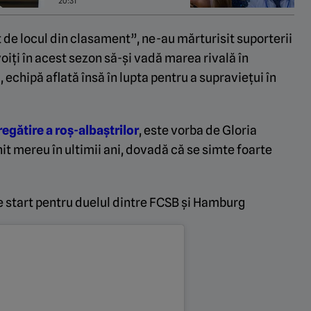
20:31
t de locul din clasament”, ne-au mărturisit suporterii
oiți în acest sezon să-și vadă marea rivală în
 echipă aflată însă în lupta pentru a supraviețui în
regătire a roș-albaștrilor
, este vorba de Gloria
it mereu în ultimii ani, dovadă că se simte foarte
de start pentru duelul dintre FCSB și Hamburg