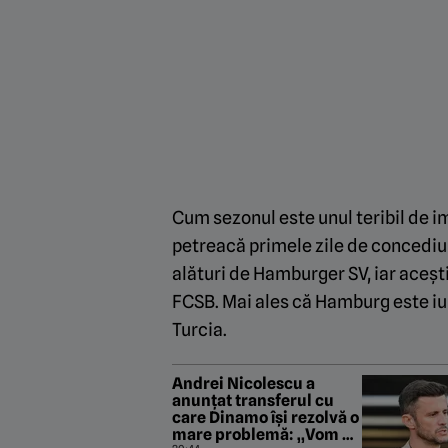
Cum sezonul este unul teribil de i
petreacă primele zile de concediu d
alături de Hamburger SV, iar aceș
FCSB. Mai ales că Hamburg este iub
Turcia.
Andrei Nicolescu a
anunțat transferul cu
care Dinamo își rezolvă o
mare problemă: „Vom da