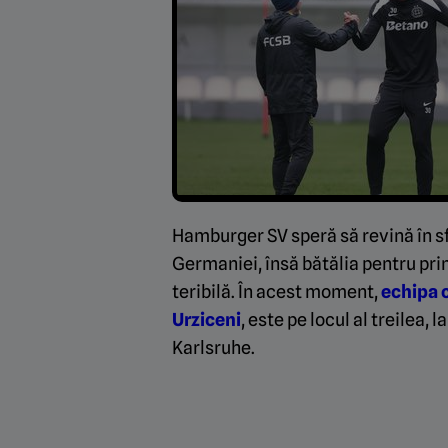
Hamburger SV speră să revină în sf
Germaniei, însă bătălia pentru pri
teribilă. În acest moment,
echipa c
Urziceni
, este pe locul al treilea, 
Karlsruhe.