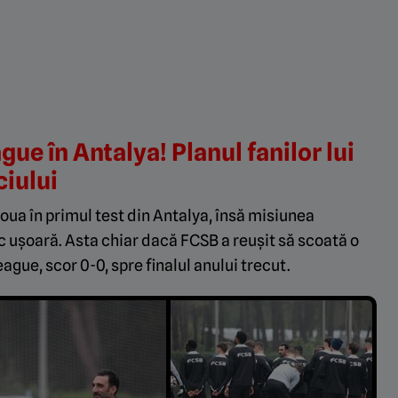
gue în Antalya! Planul fanilor lui
iului
doua în primul test din Antalya, însă misiunea
 ușoară. Asta chiar dacă FCSB a reușit să scoată o
gue, scor 0-0, spre finalul anului trecut.