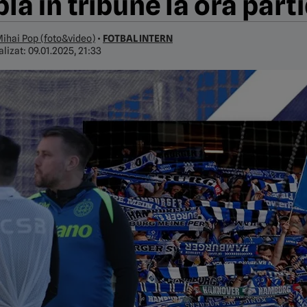
la în tribune la ora par
ihai Pop (foto&video)
•
FOTBAL INTERN
alizat:
09.01.2025, 21:33