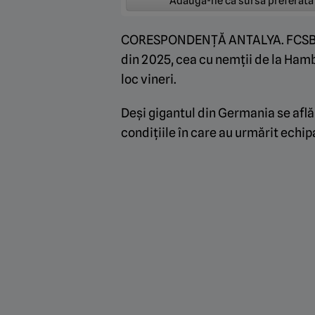
Adaugă-ne ca sursă preferată
CORESPONDENȚĂ ANTALYA. FCSB se
din 2025, cea cu nemții de la Ham
loc vineri.
Deși gigantul din Germania se află î
condițiile în care au urmărit echipa