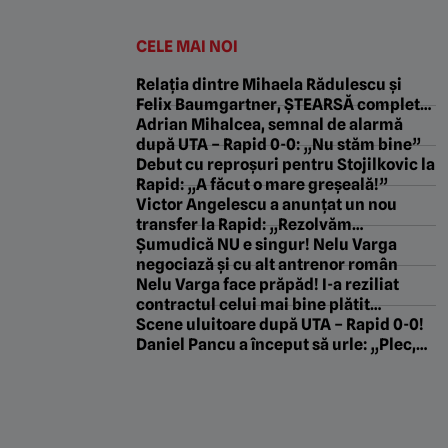
CELE MAI NOI
Relația dintre Mihaela Rădulescu și
Felix Baumgartner, ȘTEARSĂ complet
din biografia campionului! „Nu vrea ca
Adrian Mihalcea, semnal de alarmă
lumea să știe că a iubit fata din
după UTA – Rapid 0-0: „Nu stăm bine”
România!”
Debut cu reproșuri pentru Stojilkovic la
Rapid: „A făcut o mare greșeală!”
Victor Angelescu a anunțat un nou
transfer la Rapid: „Rezolvăm
săptămâna viitoare”
Şumudică NU e singur! Nelu Varga
negociază şi cu alt antrenor român
Nelu Varga face prăpăd! I-a reziliat
contractul celui mai bine plătit
fotbalist de la CFR Cluj
Scene uluitoare după UTA – Rapid 0-0!
Daniel Pancu a început să urle: „Plec,
dacă nu mă respectați”