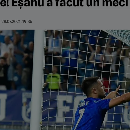
ie! Eșanu a făcut un mec
:
28.07.2021, 19:36