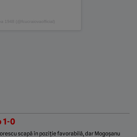
ea 1948 (@fcucraiovaofficial)
 1-0
orescu scapă în poziție favorabilă, dar Mogoșanu