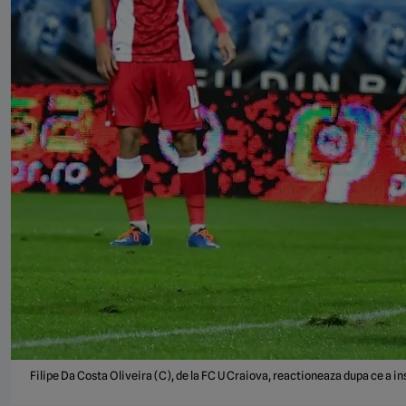
Filipe Da Costa Oliveira (C), de la FC U Craiova, reactioneaza dupa ce a ins