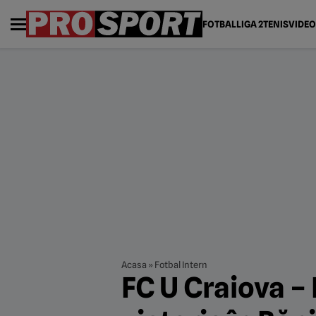
FOTBAL
LIGA 2
TENIS
VIDEO
Acasa
»
Fotbal Intern
FC U Craiova –