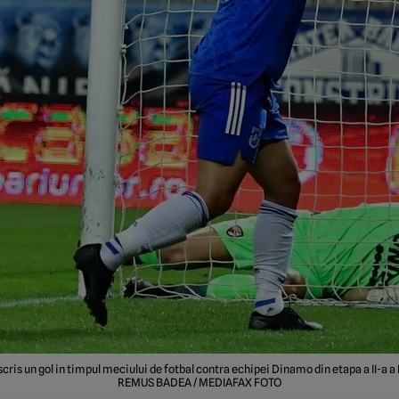
cris un gol in timpul meciului de fotbal contra echipei Dinamo din etapa a II-a a L
REMUS BADEA / MEDIAFAX FOTO