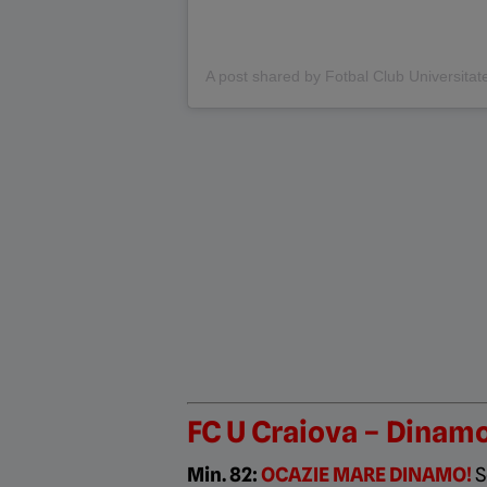
A post shared by Fotbal Club Universitat
FC U Craiova – Dinamo
Min. 82:
OCAZIE MARE DINAMO!
S