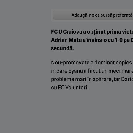
Adaugă-ne ca sursă preferată
FC U Craiova a obținut prima victo
Adrian Mutu a învins-o cu 1-0 pe D
secundă.
Nou-promovata a dominat copios pri
în care Eșanu a făcut un meci mare,
probleme mari în apărare, iar Dario
cu FC Voluntari.