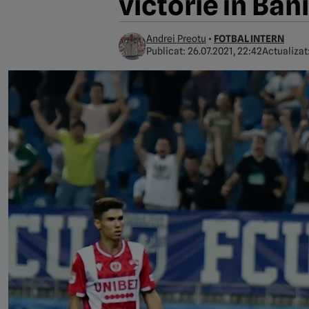
victorie în Băn
Andrei Preotu
•
FOTBAL INTERN
Publicat:
26.07.2021, 22:42
Actualizat