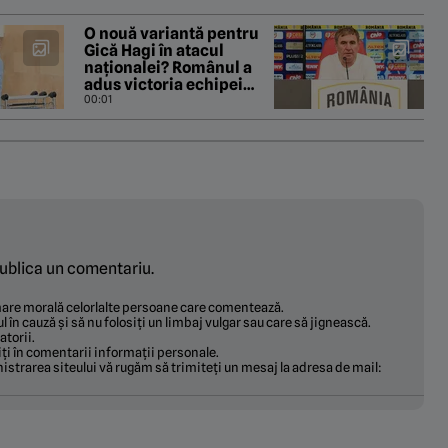
O nouă variantă pentru
Gică Hagi în atacul
naționalei? Românul a
adus victoria echipei
sale în Europa League
00:01
ublica un comentariu.
ămare morală celorlalte persoane care comentează.
ul în cauză și să nu folosiți un limbaj vulgar sau care să jignească.
torii.
ți în comentarii informații personale.
istrarea siteului vă rugăm să trimiteți un mesaj la adresa de mail: