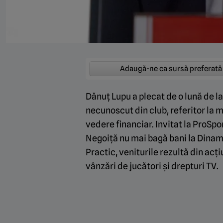
Adaugă-ne ca sursă preferată
Dănuț Lupu a plecat de o lună de l
necunoscut din club, referitor la 
vedere financiar. Invitat la ProSpor
Negoiță nu mai bagă bani la Dinam
Practic, veniturile rezultă din acț
vânzări de jucători și drepturi TV.