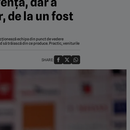
vență, dar a
, de la un fost
funcționează echipa din punct de vedere
d să trăiască din ce produce. Practic, veniturile
SHARE: