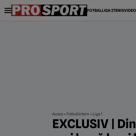
FOTBAL
LIGA 2
TENIS
VIDEO
Acasa
»
Fotbal Intern
»
Liga 1
EXCLUSIV | Di