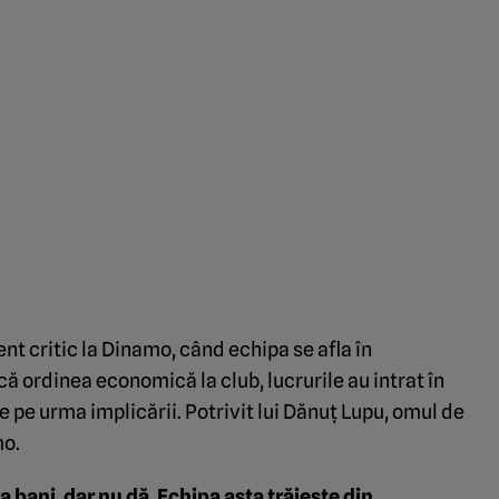
nt critic la Dinamo, când echipa se afla în
că ordinea economică la club, lucrurile au intrat în
 pe urma implicării. Potrivit lui Dănuț Lupu, omul de
mo.
a bani, dar nu dă. Echipa asta trăiește din