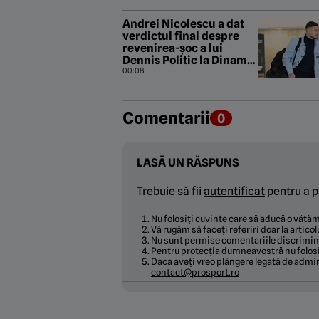
Andrei Nicolescu a dat
verdictul final despre
revenirea-șoc a lui
Dennis Politic la Dinamo:
„Asta vrem noi!”
00:08
Comentarii
0
LASĂ UN RĂSPUNS
Trebuie să fii
autentificat
pentru a p
Nu folosiți cuvinte care să aducă o văt
Vă rugăm să faceți referiri doar la articol
Nu sunt permise comentariile discrimina
Pentru protecția dumneavostră nu folosi
Daca aveți vreo plângere legată de admin
contact@prosport.ro