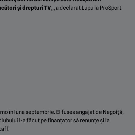
cători și drepturi TV
„, a declarat Lupu la ProSport
mo în luna septembrie. El fuses angajat de Negoiță,
lubului l-a făcut pe finanțator să renunțe și la
taff.