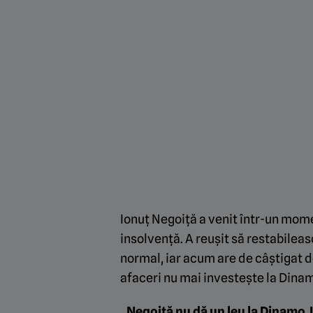
Ionuț Negoiță a venit într-un mome
insolvență. A reușit să restabileas
normal, iar acum are de câștigat de
afaceri nu mai investește la Dina
„
Negoiță nu dă un leu la Dinamo. I