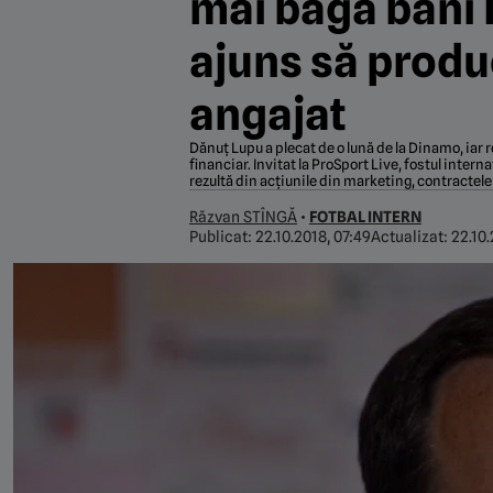
mai bagă bani l
ajuns să produc
angajat
Dănuț Lupu a plecat de o lună de la Dinamo, iar 
financiar. Invitat la ProSport Live, fostul inte
rezultă din acțiunile din marketing, contractele 
Răzvan STÎNGĂ
•
FOTBAL INTERN
Publicat:
22.10.2018, 07:49
Actualizat:
22.10.