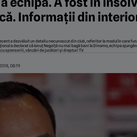
a echipă. A fost în insol
ă. Informații din interior
recent a dezvăluit un detaliu necunoscut din club, referitor la modul în care 
rnațional a declarat că Ionuț Negoiță nu mai bagă bani la Dinamo, echipa ajungân
cu sponsoriii, vânzări de jucători și drepturi TV.
2018, 08:19