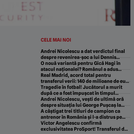
CELE MAI NOI
Andrei Nicolescu a dat verdictul final
despre revenirea-șoc a lui Dennis
Politic la Dinamo: „Asta vrem noi!”
O nouă variantă pentru Gică Hagi în
atacul naționalei? Românul a adus
victoria echipei sale în Europa League
Real Madrid, acord total pentru
transferul verii: 140 de milioane de euro
sumă de transfer și contract pe 5 ani!
Tragedie în fotbal! Jucătorul a murit
după ce a fost împușcat în timpul
meciului
Andrei Nicolescu, vești de ultimă oră
despre situația lui George Pușcaș la
Dinamo: „A avut niște complicații!”
A câștigat trei titluri de campion ca
antrenor în România și l-a distrus pe
Florin Tănase pentru conflictul cu
Victor Angelescu confirmă
Baciu: „Nu-l aduceam niciodată înapoi!
exclusivitatea ProSport! Transferul de