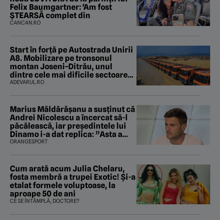
Felix Baumgartner: 'Am fost
ȘTEARSĂ complet din
CANCAN.RO
Start în forță pe Autostrada Unirii
A8. Mobilizare pe tronsonul
montan Joseni–Ditrău, unul
dintre cele mai dificile sectoare
care traversează Carpații
ADEVARUL.RO
Marius Măldărăşanu a susţinut că
Andrei Nicolescu a încercat să-l
păcălească, iar preşedintele lui
Dinamo i-a dat replica: ”Asta a
fost istoria”
ORANGESPORT
Cum arată acum Julia Chelaru,
fosta membră a trupei Exotic! Și-a
etalat formele voluptoase, la
aproape 50 de ani
CE SE ÎNTÂMPLĂ, DOCTORE?