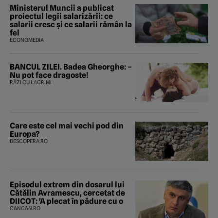
Ministerul Muncii a publicat
proiectul legii salarizării: ce
salarii cresc și ce salarii rămân la
fel
ECONOMEDIA
BANCUL ZILEI. Badea Gheorghe: –
Nu pot face dragoste!
RÂZI CU LACRIMI
Care este cel mai vechi pod din
Europa?
DESCOPERA.RO
Episodul extrem din dosarul lui
Cătălin Avramescu, cercetat de
DIICOT: 'A plecat în pădure cu o
CANCAN.RO