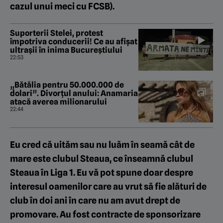
cazul unui meci cu FCSB).
Suporterii Stelei, protest
împotriva conducerii! Ce au afișat
ultrașii în inima Bucureștiului
22:53
„Bătălia pentru 50.000.000 de
dolari”. Divorțul anului: Anamaria
atacă averea milionarului
22:44
Eu cred că uităm sau nu luăm în seamă cât de
mare este clubul Steaua, ce înseamnă clubul
Steaua în Liga 1. Eu vă pot spune doar despre
interesul oamenilor care au vrut să fie alături de
club în doi ani în care nu am avut drept de
promovare. Au fost contracte de sponsorizare