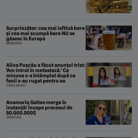
Surprinzător: cea mai ieftină bere
și cea mai scumpă bere NU se
găsesc în Europa
MEDIAFAX
Alina Pușcău a făcut anunțul trist:
'Am intrat în metastază.' Ce
minune s-a întâmplat după ce
fanii s-au rugat pentru ea
CANCAN.RO
Anamaria Goltes merge în
instanță! Începe procesul de
50.000.000$
SPORT.RO