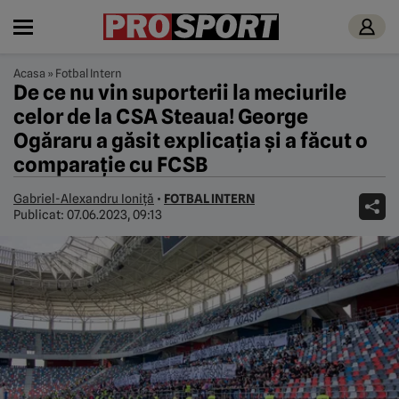
Acasa
»
Fotbal Intern
De ce nu vin suporterii la meciurile
celor de la CSA Steaua! George
Ogăraru a găsit explicația și a făcut o
comparație cu FCSB
Gabriel-Alexandru Ioniță
•
FOTBAL INTERN
Publicat:
07.06.2023, 09:13