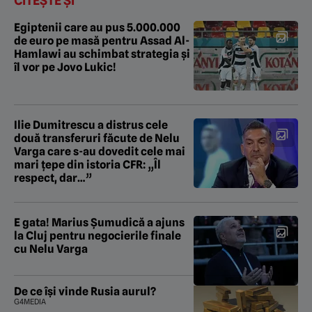
CITEȘTE ȘI
Egiptenii care au pus 5.000.000
de euro pe masă pentru Assad Al-
Hamlawi au schimbat strategia și
îl vor pe Jovo Lukic!
Ilie Dumitrescu a distrus cele
două transferuri făcute de Nelu
Varga care s-au dovedit cele mai
mari țepe din istoria CFR: „Îl
respect, dar…”
E gata! Marius Șumudică a ajuns
la Cluj pentru negocierile finale
cu Nelu Varga
De ce își vinde Rusia aurul?
G4MEDIA