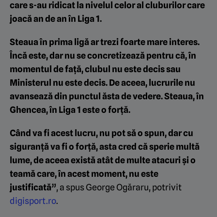
care s-au ridicat la nivelul celor al cluburilor care
joacă an de an în Liga 1.
Steaua în prima ligă ar trezi foarte mare interes.
Încă este, dar nu se concretizează pentru că, în
momentul de față, clubul nu este decis sau
Ministerul nu este decis. De aceea, lucrurile nu
avansează din punctul ăsta de vedere. Steaua, în
Ghencea, în Liga 1 este o forță.
Când va fi acest lucru, nu pot să o spun, dar cu
siguranță va fi o forță, asta cred că sperie multă
lume, de aceea există atât de multe atacuri și o
teamă care, în acest moment, nu este
justificată”
, a spus George Ogăraru, potrivit
digisport.ro
.