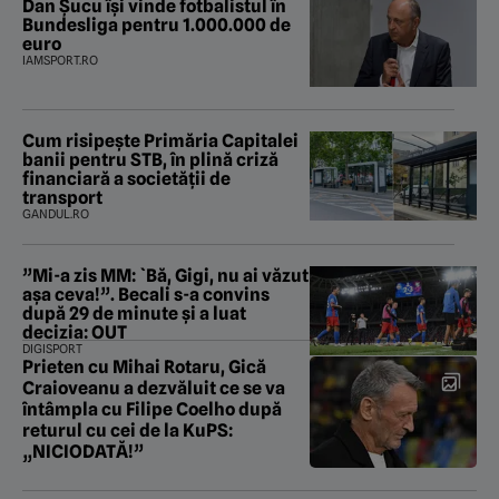
Dan Șucu își vinde fotbalistul în
Bundesliga pentru 1.000.000 de
euro
IAMSPORT.RO
Cum risipește Primăria Capitalei
banii pentru STB, în plină criză
financiară a societății de
transport
GANDUL.RO
”Mi-a zis MM: `Bă, Gigi, nu ai văzut
așa ceva!”. Becali s-a convins
după 29 de minute și a luat
decizia: OUT
DIGISPORT
Prieten cu Mihai Rotaru, Gică
Craioveanu a dezvăluit ce se va
întâmpla cu Filipe Coelho după
returul cu cei de la KuPS:
„NICIODATĂ!”