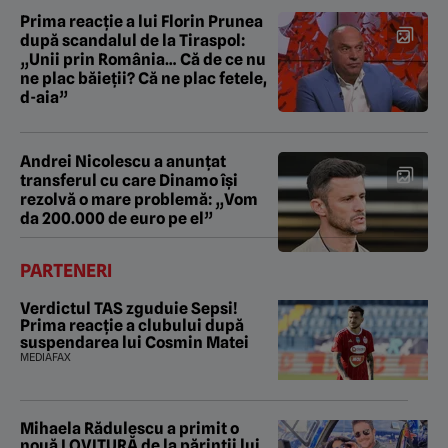
Prima reacție a lui Florin Prunea
după scandalul de la Tiraspol:
„Unii prin România… Că de ce nu
ne plac băieții? Că ne plac fetele,
d-aia”
Andrei Nicolescu a anunțat
transferul cu care Dinamo își
rezolvă o mare problemă: „Vom
da 200.000 de euro pe el”
PARTENERI
Verdictul TAS zguduie Sepsi!
Prima reacție a clubului după
suspendarea lui Cosmin Matei
MEDIAFAX
Mihaela Rădulescu a primit o
nouă LOVITURĂ de la părinții lui