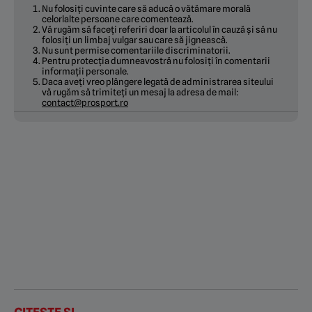
Nu folosiți cuvinte care să aducă o vătămare morală
celorlalte persoane care comentează.
Vă rugăm să faceți referiri doar la articolul în cauză și să nu
folosiți un limbaj vulgar sau care să jignească.
Nu sunt permise comentariile discriminatorii.
Pentru protecția dumneavostră nu folosiți în comentarii
informații personale.
Daca aveți vreo plângere legată de administrarea siteului
vă rugăm să trimiteți un mesaj la adresa de mail:
contact@prosport.ro