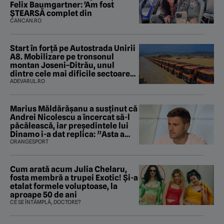
Felix Baumgartner: 'Am fost
ȘTEARSĂ complet din
CANCAN.RO
Start în forță pe Autostrada Unirii
A8. Mobilizare pe tronsonul
montan Joseni–Ditrău, unul
dintre cele mai dificile sectoare
care traversează Carpații
ADEVARUL.RO
Marius Măldărăşanu a susţinut că
Andrei Nicolescu a încercat să-l
păcălească, iar preşedintele lui
Dinamo i-a dat replica: ”Asta a
fost istoria”
ORANGESPORT
Cum arată acum Julia Chelaru,
fosta membră a trupei Exotic! Și-a
etalat formele voluptoase, la
aproape 50 de ani
CE SE ÎNTÂMPLĂ, DOCTORE?