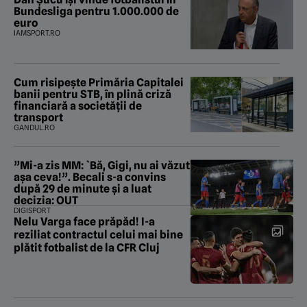
Bundesliga pentru 1.000.000 de
euro
IAMSPORT.RO
Cum risipește Primăria Capitalei
banii pentru STB, în plină criză
financiară a societății de
transport
GANDUL.RO
”Mi-a zis MM: `Bă, Gigi, nu ai văzut
așa ceva!”. Becali s-a convins
după 29 de minute și a luat
decizia: OUT
DIGISPORT
Nelu Varga face prăpăd! I-a
reziliat contractul celui mai bine
plătit fotbalist de la CFR Cluj