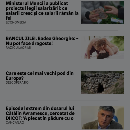
Ministerul Muncii a publicat
proiectul legii salarizării: ce
salarii cresc și ce salarii rămân la
fel
ECONOMEDIA
BANCUL ZILEI. Badea Gheorghe: –
Nu pot face dragoste!
RÂZI CU LACRIMI
Care este cel mai vechi pod din
Europa?
DESCOPERA.RO
Episodul extrem din dosarul lui
Cătălin Avramescu, cercetat de
DIICOT: 'A plecat în pădure cu o
CANCAN.RO