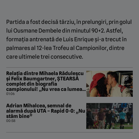
Partida a fost decisă târziu, în prelungiri, prin golul
lui Ousmane Dembele din minutul 90+2. Astfel,
formația antrenată de Luis Enrique şi-a trecut în
palmares al 12-lea Trofeu al Campionilor, dintre
care ultimele trei consecutive.
Relația dintre Mihaela Rădulescu
și Felix Baumgartner, ȘTEARSĂ
complet din biografia
campionului! „Nu vrea ca lumea
să știe că a iubit fata din
01:06
România!”
Adrian Mihalcea, semnal de
alarmă după UTA – Rapid 0-0: „Nu
stăm bine”
00:58