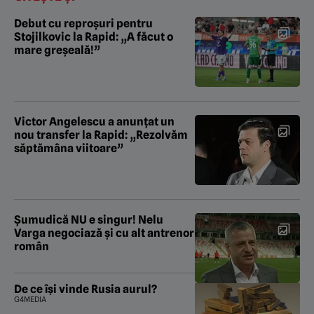
Debut cu reproșuri pentru
Stojilkovic la Rapid: „A făcut o
mare greșeală!”
Victor Angelescu a anunțat un
nou transfer la Rapid: „Rezolvăm
săptămâna viitoare”
Şumudică NU e singur! Nelu
Varga negociază şi cu alt antrenor
român
De ce își vinde Rusia aurul?
G4MEDIA