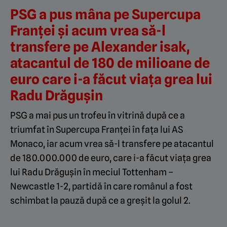
PSG a pus mâna pe Supercupa
Franței şi acum vrea să-l
transfere pe Alexander isak,
atacantul de 180 de milioane de
euro care i-a făcut viața grea lui
Radu Drăguşin
PSG a mai pus un trofeu în vitrină după ce a
triumfat în Supercupa Franței în fața lui AS
Monaco, iar acum vrea să-l transfere pe atacantul
de 180.000.000 de euro, care i-a făcut viața grea
lui Radu Drăguşin în meciul Tottenham –
Newcastle 1-2, partidă în care românul a fost
schimbat la pauză după ce a greșit la golul 2.