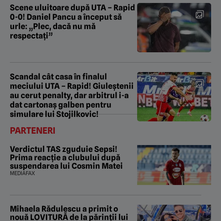
Scene uluitoare după UTA – Rapid
0-0! Daniel Pancu a început să
urle: „Plec, dacă nu mă
respectați”
Scandal cât casa în finalul
meciului UTA – Rapid! Giuleștenii
au cerut penalty, dar arbitrul i-a
dat cartonaș galben pentru
simulare lui Stojilkovic!
PARTENERI
Verdictul TAS zguduie Sepsi!
Prima reacție a clubului după
suspendarea lui Cosmin Matei
MEDIAFAX
Mihaela Rădulescu a primit o
nouă LOVITURĂ de la părinții lui