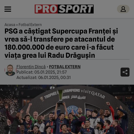
Acasa
»
Fotbal Extern
PSG a câştigat Supercupa Franței şi
vrea să-l transfere pe atacantul de
180.000.000 de euro care i-a făcut
viața grea lui Radu Drăguşin
Florentin Dincă
•
FOTBAL EXTERN
Publicat:
05.01.2025, 21:57
Actualizat:
06.01.2025, 00:31