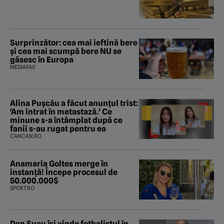
Surprinzător: cea mai ieftină bere
și cea mai scumpă bere NU se
găsesc în Europa
MEDIAFAX
Alina Pușcău a făcut anunțul trist:
'Am intrat în metastază.' Ce
minune s-a întâmplat după ce
fanii s-au rugat pentru ea
CANCAN.RO
Anamaria Goltes merge în
instanță! Începe procesul de
50.000.000$
SPORT.RO
Dan Șucu își vinde fotbalistul în