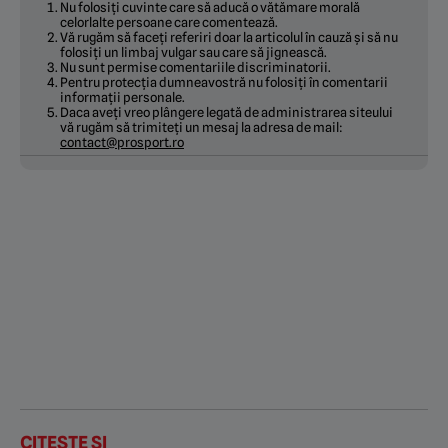
Nu folosiți cuvinte care să aducă o vătămare morală
celorlalte persoane care comentează.
Vă rugăm să faceți referiri doar la articolul în cauză și să nu
folosiți un limbaj vulgar sau care să jignească.
Nu sunt permise comentariile discriminatorii.
Pentru protecția dumneavostră nu folosiți în comentarii
informații personale.
Daca aveți vreo plângere legată de administrarea siteului
vă rugăm să trimiteți un mesaj la adresa de mail:
contact@prosport.ro
CITEȘTE ȘI