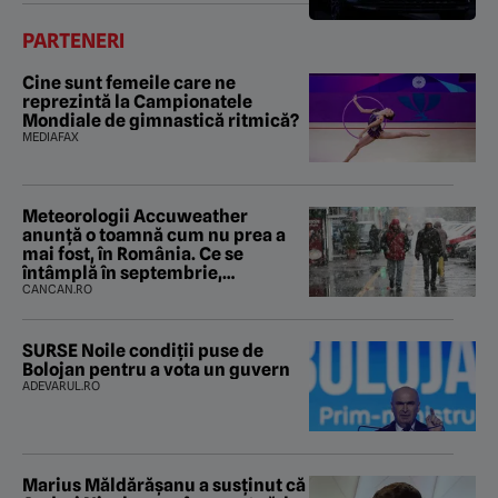
PARTENERI
Cine sunt femeile care ne
reprezintă la Campionatele
Mondiale de gimnastică ritmică?
MEDIAFAX
Meteorologii Accuweather
anunță o toamnă cum nu prea a
mai fost, în România. Ce se
întâmplă în septembrie,
octombrie și noiembrie 2026, în
CANCAN.RO
București. Pe ce dată ninge
SURSE Noile condiții puse de
Bolojan pentru a vota un guvern
ADEVARUL.RO
Marius Măldărăşanu a susţinut că