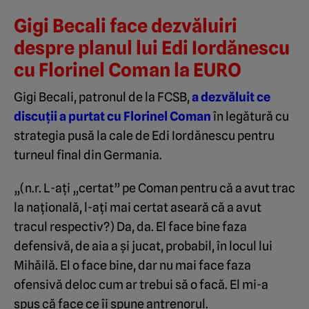
Gigi Becali face dezvăluiri
despre planul lui Edi Iordănescu
cu Florinel Coman la EURO
Gigi Becali, patronul de la FCSB,
a dezvăluit ce
discuții a purtat cu Florinel Coman
în legătură cu
strategia pusă la cale de Edi Iordănescu pentru
turneul final din Germania.
„(n.r. L-ați „certat” pe Coman pentru că a avut trac
la națională, l-ați mai certat aseară că a avut
tracul respectiv?) Da, da. El face bine faza
defensivă, de aia a și jucat, probabil, în locul lui
Mihăilă. El o face bine, dar nu mai face faza
ofensivă deloc cum ar trebui să o facă. El mi-a
spus că face ce îi spune antrenorul.