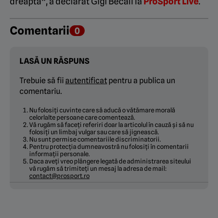
dreapta”, a declarat Gigi Becali la
ProSport Live
.
Comentarii
0
LASĂ UN RĂSPUNS
Trebuie să fii
autentificat
pentru a publica un
comentariu.
Nu folosiți cuvinte care să aducă o vătămare morală
celorlalte persoane care comentează.
Vă rugăm să faceți referiri doar la articolul în cauză și să nu
folosiți un limbaj vulgar sau care să jignească.
Nu sunt permise comentariile discriminatorii.
Pentru protecția dumneavostră nu folosiți în comentarii
informații personale.
Daca aveți vreo plângere legată de administrarea siteului
vă rugăm să trimiteți un mesaj la adresa de mail:
contact@prosport.ro