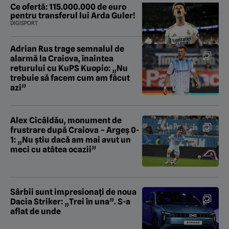
Boc
Ce ofertă: 115.000.000 de euro
pentru transferul lui Arda Guler!
DIGISPORT
Adrian Rus trage semnalul de
alarmă la Craiova, înaintea
returului cu KuPS Kuopio: „Nu
trebuie să facem cum am făcut
azi”
Alex Cicâldău, monument de
frustrare după Craiova – Argeș 0-
1: „Nu știu dacă am mai avut un
meci cu atâtea ocazii”
Sârbii sunt impresionați de noua
Dacia Striker: „Trei în una”. S-a
aflat de unde