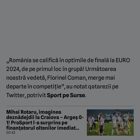
„România se califică în optimile de finală la EURO
2024, de pe primul loc în grupă! Următoarea
noastră vedetă, Florinel Coman, merge mai
departe în competiție”, au notat qatarezii pe
Twitter, potrivit
Sport pe Surse
.
Mihai Rotaru, imaginea
deznădejdii la Craiova – Argeș 0-
1! ProSport l-a surprins pe
finanțatorul oltenilor imediat
după fluierul de final
00:42