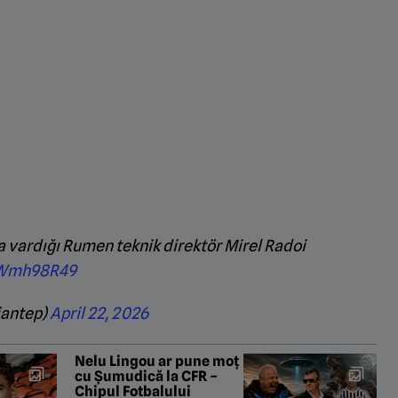
vardığı Rumen teknik direktör Mirel Radoi
gUWmh98R49
iantep)
April 22, 2026
Nelu Lingou ar pune moț
cu Șumudică la CFR –
Chipul Fotbalului