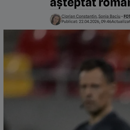
așteptat român
Ciprian Constantin
,
Sonia Baciu
•
FO
Publicat:
22.04.2026, 09:46
Actualiza