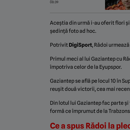
08:39
Aceștia din urmă i-au oferit flori 
ședință foto ad hoc.
Potrivit
DigiSport
, Rădoi urmează s
Primul meci al lui Gaziantep cu Ră
împotriva celor de la Eyupspor.
Gaziantep se află pe locul 10 în Sup
reușit două victorii, cea mai recen
Din lotul lui Gaziantep fac parte și
formă ce împrumut de la Trabzons
Ce a spus Rădoi la pl