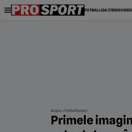
FOTBAL
LIGA 2
TENIS
VIDEO
Acasa
»
Fotbal Extern
Primele imagini