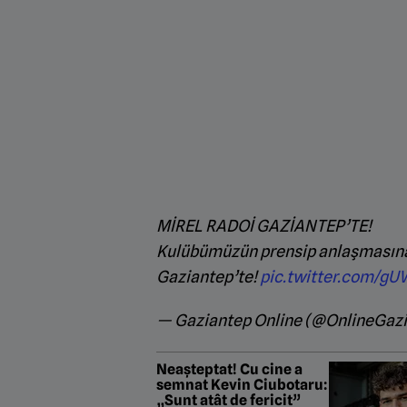
MİREL RADOİ GAZİANTEP’TE!
Kulübümüzün prensip anlaşmasına 
Gaziantep’te!
pic.twitter.com/
— Gaziantep Online (@OnlineGaz
Neașteptat! Cu cine a
semnat Kevin Ciubotaru:
„Sunt atât de fericit”