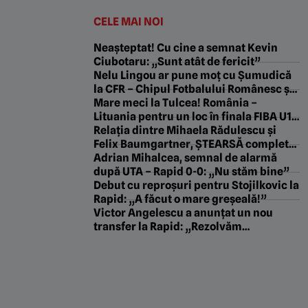
CELE MAI NOI
Neașteptat! Cu cine a semnat Kevin
Ciubotaru: „Sunt atât de fericit”
Nelu Lingou ar pune moț cu Șumudică
la CFR – Chipul Fotbalului Românesc și
cum a picat transfermarkt din cauza lui
Mare meci la Tulcea! România –
Dan Nistor. „Pastila de la Manila” cu
Lituania pentru un loc în finala FIBA U18
Gabriel Berceanu
Women’s EuroBasket 2026, Divizia B
Relația dintre Mihaela Rădulescu și
Felix Baumgartner, ȘTEARSĂ complet
din biografia campionului! „Nu vrea ca
Adrian Mihalcea, semnal de alarmă
lumea să știe că a iubit fata din
după UTA – Rapid 0-0: „Nu stăm bine”
România!”
Debut cu reproșuri pentru Stojilkovic la
Rapid: „A făcut o mare greșeală!”
Victor Angelescu a anunțat un nou
transfer la Rapid: „Rezolvăm
săptămâna viitoare”