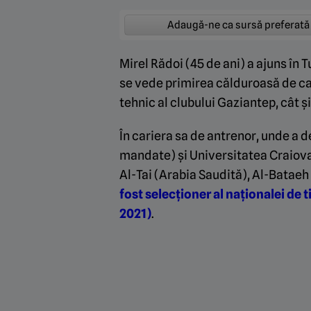
Adaugă-ne ca sursă preferată
Mirel Rădoi (45 de ani) a ajuns în 
se vede primirea călduroasă de car
tehnic al clubului Gaziantep, cât și
În cariera sa de antrenor, unde a d
mandate) și Universitatea Craiova 
Al-Tai (Arabia Saudită), Al-Bataeh
fost selecționer al naționalei de t
2021)
.