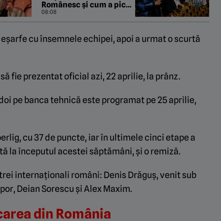
Românesc și cum a picat
transfermarkt din cauza
08:08
lui Dan Nistor. „Pastila
de la Manila” cu Gabriel
și eșarfe cu însemnele echipei, apoi a urmat o scurtă
Berceanu
ă fie prezentat oficial azi, 22 aprilie, la prânz.
doi pe banca tehnică este programat pe 25 aprilie,
erlig, cu 37 de puncte, iar în ultimele cinci etape a
tă la începutul acestei săptămâni, și o remiză.
 trei internaționali români: Denis Drăguș, venit sub
por, Deian Sorescu și Alex Maxim.
ecarea din România