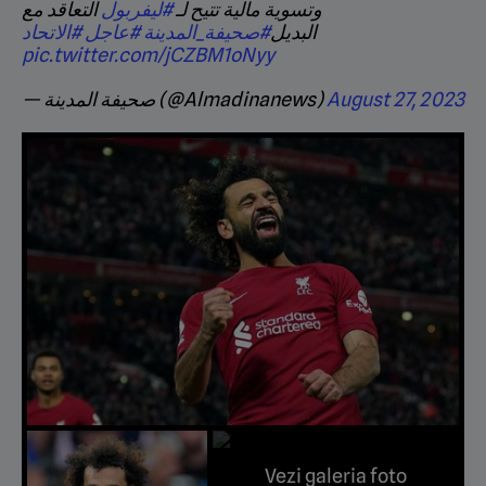
وتسوية مالية تتيح لـ
#ليفربول
التعاقد مع
البديل
#صحيفة_المدينة
#عاجل
#الاتحاد
pic.twitter.com/jCZBM1oNyy
— صحيفة المدينة (@Almadinanews)
August 27, 2023
Vezi galeria foto