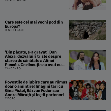
RÂZI CU LACRIMI
Care este cel mai vechi pod din
Europa?
DESCOPERA.RO
'Din păcate, s-a gravat'. Dan
Alexa, dezvăluiri triste despre
starea de sănătate a Alinei
Pușcău. Ce discuție au avut cu
două zile în urmă
CANCAN.RO
Poveştile de iubire care au rămas
doar o amintire! Imagini tari cu
Gina Pistol, Răzvan Fodor sau
Andra Măruţă şi foştii parteneri
CIAO.RO