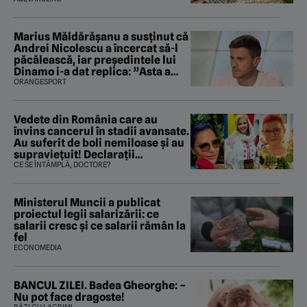
mirosea a canalizare”
Marius Măldărăşanu a susţinut că
Andrei Nicolescu a încercat să-l
păcălească, iar preşedintele lui
Dinamo i-a dat replica: ”Asta a
fost istoria”
ORANGESPORT
Vedete din România care au
învins cancerul în stadii avansate.
Au suferit de boli nemiloase şi au
supravieţuit! Declarații
sfâșietoare
CE SE ÎNTÂMPLĂ, DOCTORE?
Ministerul Muncii a publicat
proiectul legii salarizării: ce
salarii cresc și ce salarii rămân la
fel
ECONOMEDIA
BANCUL ZILEI. Badea Gheorghe: –
Nu pot face dragoste!