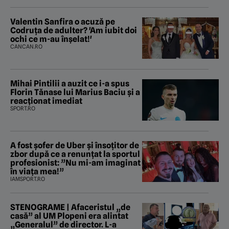
Valentin Sanfira o acuză pe
Codruța de adulter? 'Am iubit doi
ochi ce m-au înșelat!'
CANCAN.RO
Mihai Pintilii a auzit ce i-a spus
Florin Tănase lui Marius Baciu și a
reacționat imediat
SPORT.RO
A fost șofer de Uber și însoțitor de
zbor după ce a renunțat la sportul
profesionist: ”Nu mi-am imaginat
în viața mea!”
IAMSPORT.RO
STENOGRAME | Afaceristul „de
casă” al UM Plopeni era alintat
„Generalul” de director. L-a