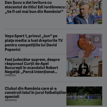
Dan Șucu a dat lovitura cu
atacantul de titlu! Edi Iordănescu:
„Va fi cel mai bun din România!”
Voyo Sport 1, primul „tun” pe
piața media: a luat drepturile TV
pentru competițiile lui David
Popovici
Fost judecător suprem, despre
răspunsul Curții de Apel
București în scandalul Robert
Negoiță: „Parcă intenționat
urmăresc să saboteze și ultima
G4MEDIA
fărâmă de încredere în puterea
judecătorească”
Clubul din România care și-a
construit lotul în jurul fotbaliștilor
spanioli
MEDIAFAX