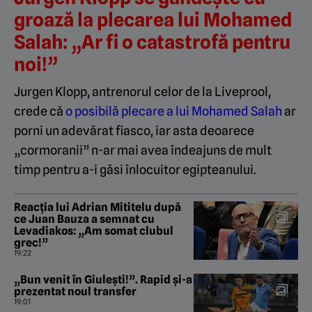
groază la plecarea lui Mohamed
Salah: „Ar fi o catastrofă pentru
noi!”
Jurgen Klopp, antrenorul celor de la Liveprool,
crede că
o posibilă plecare a lui Mohamed Salah
ar
porni un adevărat fiasco, iar asta deoarece
„cormoranii” n-ar mai avea îndeajuns de mult
timp pentru a-i găsi înlocuitor egipteanului.
Reacția lui Adrian Mititelu după
ce Juan Bauza a semnat cu
Levadiakos: „Am somat clubul
grec!”
19:22
„Bun venit în Giulești!”. Rapid și-a
prezentat noul transfer
19:01