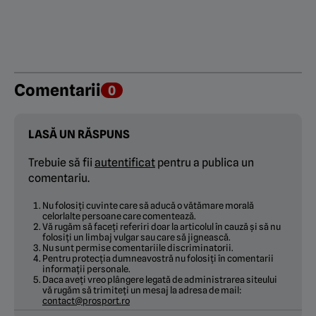
Comentarii
0
LASĂ UN RĂSPUNS
Trebuie să fii
autentificat
pentru a publica un
comentariu.
Nu folosiți cuvinte care să aducă o vătămare morală
celorlalte persoane care comentează.
Vă rugăm să faceți referiri doar la articolul în cauză și să nu
folosiți un limbaj vulgar sau care să jignească.
Nu sunt permise comentariile discriminatorii.
Pentru protecția dumneavostră nu folosiți în comentarii
informații personale.
Daca aveți vreo plângere legată de administrarea siteului
vă rugăm să trimiteți un mesaj la adresa de mail:
contact@prosport.ro