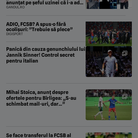
anunțat pe șeful uzinei că i-a adus
„subțireanu, așa”
GANDUL.RO
ADIO, FCSB? A spus-o fără
ocolișuri: ”Trebuie să plece”
DIGISPORT
Panică din cauza genunchiului lui
Jannik Sinner! Control secret
pentru italian
Mihai Stoica, anunț despre
ofertele pentru Bîrligea: „S-au
schimbat mail-uri, dar…”
Se face transferul la FCSB al