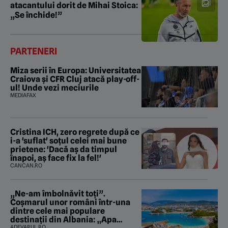
atacantului dorit de Mihai Stoica:
„Se închide!”
PARTENERI
Miza serii în Europa: Universitatea
Craiova și CFR Cluj atacă play-off-
ul! Unde vezi meciurile
MEDIAFAX
Cristina ICH, zero regrete după ce
i-a 'suflat' soțul celei mai bune
prietene: 'Dacă aș da timpul
înapoi, aș face fix la fel!'
CANCAN.RO
„Ne-am îmbolnăvit toți”.
Coșmarul unor români într-una
dintre cele mai populare
destinații din Albania: „Apa
ADEVARUL.RO