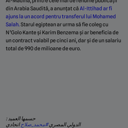
Al-Madina, printre cele mai de renume publicății
din Arabia Saudită, a anunțat că
Al-Ittihad ar fi
ajuns la un acord pentru transferul lui Mohamed
Salah.
Starul egiptean ar urma să fie coleg cu
N’Golo Kante și Karim Benzema și ar beneficia de
un contract valabil pe cinci ani, dar și de un salariu
total de 990 de milioane de euro.
حسمها العميد :
الدولي المصري
#محمد_صلاح
اتحادي