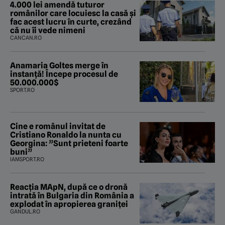
4.000 lei amendă tuturor
românilor care locuiesc la casă și
fac acest lucru în curte, crezând
că nu îi vede nimeni
CANCAN.RO
Anamaria Goltes merge în
instanță! Începe procesul de
50.000.000$
SPORT.RO
Cine e românul invitat de
Cristiano Ronaldo la nunta cu
Georgina: ”Sunt prieteni foarte
buni”
IAMSPORT.RO
Reacția MApN, după ce o dronă
intrată în Bulgaria din România a
explodat în apropierea graniței
GANDUL.RO