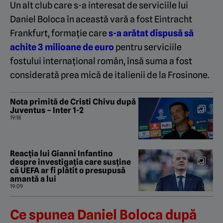
Un alt club care s-a interesat de serviciile lui
Daniel Boloca în această vară a fost Eintracht
Frankfurt, formație care
s-a arătat dispusă să
achite 3 milioane de euro
pentru serviciile
fostului internațional român, însă suma a fost
considerată prea mică de italienii de la Frosinone.
Nota primită de Cristi Chivu după
Juventus – Inter 1-2
19:18
Reacția lui Gianni Infantino
despre investigația care susține
că UEFA ar fi plătit o presupusă
amantă a lui
19:09
Ce spunea Daniel Boloca după