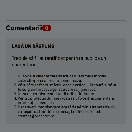
Comentarii
0
LASĂ UN RĂSPUNS
Trebuie să fii
autentificat
pentru a publica un
comentariu.
Nu folosiți cuvinte care să aducă o vătămare morală
celorlalte persoane care comentează.
Vă rugăm să faceți referiri doar la articolul în cauză și să nu
folosiți un limbaj vulgar sau care să jignească.
Nu sunt permise comentariile discriminatorii.
Pentru protecția dumneavostră nu folosiți în comentarii
informații personale.
Daca aveți vreo plângere legată de administrarea siteului
vă rugăm să trimiteți un mesaj la adresa de mail:
contact@prosport.ro