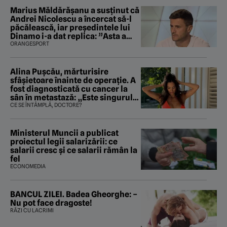
Marius Măldărăşanu a susţinut că
Andrei Nicolescu a încercat să-l
păcălească, iar preşedintele lui
Dinamo i-a dat replica: ”Asta a
fost istoria”
ORANGESPORT
Alina Pușcău, mărturisire
sfâșietoare înainte de operație. A
fost diagnosticată cu cancer la
sân în metastază: „Este singurul
tratament care o să mă ajute să
CE SE ÎNTÂMPLĂ, DOCTORE?
îmi salvez viața”
Ministerul Muncii a publicat
proiectul legii salarizării: ce
salarii cresc și ce salarii rămân la
fel
ECONOMEDIA
BANCUL ZILEI. Badea Gheorghe: –
Nu pot face dragoste!
RÂZI CU LACRIMI