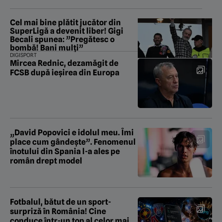
Cel mai bine plătit jucător din
SuperLigă a devenit liber! Gigi
Becali spunea: ”Pregătesc o
bombă! Bani mulți”
DIGISPORT
Mircea Rednic, dezamăgit de
FCSB după ieșirea din Europa
„David Popovici e idolul meu. Îmi
place cum gândește”. Fenomenul
înotului din Spania l-a ales pe
român drept model
Fotbalul, bătut de un sport-
surpriză în România! Cine
conduce într-un top al celor mai