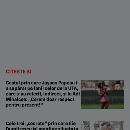
CITEȘTE ȘI
Gestul prin care Jayson Papeau i-
a supărat pe fanii celor de la UTA,
care s-au referit, indirect, și la Adi
Mihalcea: „Cerem doar respect
pentru prezent!”
Cele trei „secrete” prin care Ilie
Dumitrescu își menține silueta la