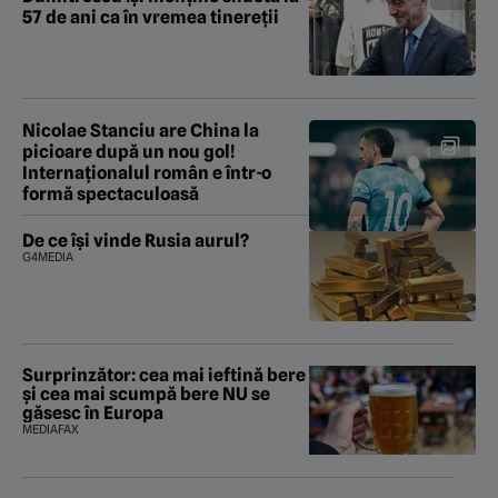
57 de ani ca în vremea tinereții
Nicolae Stanciu are China la
picioare după un nou gol!
Internaționalul român e într-o
formă spectaculoasă
De ce își vinde Rusia aurul?
G4MEDIA
Surprinzător: cea mai ieftină bere
și cea mai scumpă bere NU se
găsesc în Europa
MEDIAFAX