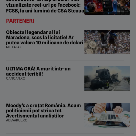
vizualizate reel-uri pe Facebook:
FCSB, la ani lumină de CSA Steaua
PARTENERI
Obiectul legendar al lui
Maradona, scos la licitație! Ar
putea valora 10 milioane de dolari
MEDIAFAX
ULTIMA ORĂ! A murit într-un
accident teribil!
CANCAN.RO
Moody’s a cruțat România. Acum
politicienii pot strica tot.
Avertismentul analiștilor
ADEVARUL.RO