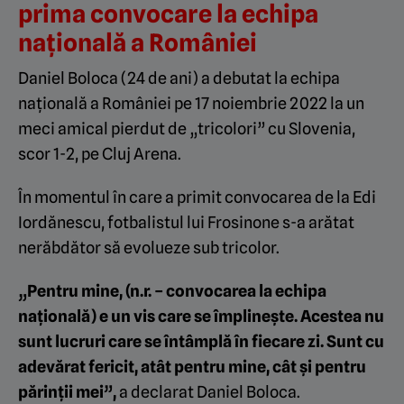
prima convocare la echipa
națională a României
Daniel Boloca (24 de ani) a debutat la echipa
națională a României pe 17 noiembrie 2022 la un
meci amical pierdut de „tricolori” cu Slovenia,
scor 1-2, pe Cluj Arena.
În momentul în care a primit convocarea de la Edi
Iordănescu, fotbalistul lui Frosinone s-a arătat
nerăbdător să evolueze sub tricolor.
„Pentru mine, (n.r. – convocarea la echipa
națională) e un vis care se împlinește. Acestea nu
sunt lucruri care se întâmplă în fiecare zi. Sunt cu
adevărat fericit, atât pentru mine, cât și pentru
părinții mei”,
a declarat Daniel Boloca.