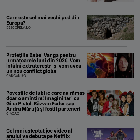
Care este cel mai vechi pod din
Europa?
DESCOPERA.RO
Profețiile Babei Vanga pentru
următoarele luni din 2026. Vom
întâlni extratereștri și vom avea
un nou conflict global
CANCAN.RO
Poveştile de iubire care au rămas
doar o amintire! Imagini tari cu
Gina Pistol, Răzvan Fodor sau
Andra Măruţă şi foştii parteneri
CIAO.RO
Cel mai așteptat joc video al
anului va debuta pe Netflix