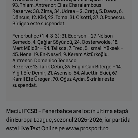
93. Thiam. Antrenor: Elias Charalambous
Rezerve: 38. Zima, 34. Udrea – 2. Creţu, 5. Dawa, 6.
Dăncuș, 12. Kiki, 22. Toma, 31. Cisotti, 37. O. Popescu.
Bîrligea este suspendat.
Fenerbahçe (1-4-3-3): 31. Ederson – 27. Nélson
Semedo, 4. Çağlar Söyüncü, 24. Oosterwolde, 18.
Mert Müldür – 94. Talisca, 7. Fred, 5. İsmail Yüksek –
45. Nene, 19. En-Nesyri, 9. Kerem Aktürkoğlu.
Antrenor: Domenico Tedesco
Rezerve: 13. Tarık Çetin, 39. Engin Can Biterge – 14.
Yiğit Efe Demir, 21. Asensio, 54. Alaettin Ekici, 67.
Kamil Efe Üregen, 70. Oğuz Aydın. Škriniar este
suspendat.
Meciul FCSB – Fenerbahce are loc în ultima etapă
din Europa League, sezonul 2025-2026, iar partida
este Live Text Online pe www.prosport.ro.