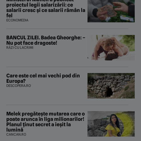
proiectul legii salarizării: ce
salarii cresc și ce salarii rămân la
fel
ECONOMEDIA
BANCUL ZILEI. Badea Gheorghe: –
Nu pot face dragoste!
RÂZI CU LACRIMI
Care este cel mai vechi pod din
Europa?
DESCOPERA.RO
Melek pregătește mutarea care o
poate arunca în liga milionarilor!
Planul ținut secret a ieșit la
lumină
CANCAN.RO