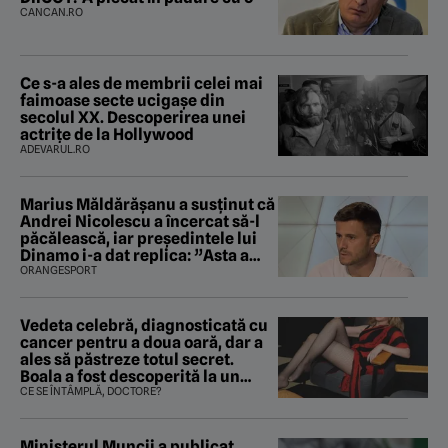
CANCAN.RO
Ce s-a ales de membrii celei mai
faimoase secte ucigașe din
secolul XX. Descoperirea unei
actrițe de la Hollywood
ADEVARUL.RO
Marius Măldărăşanu a susţinut că
Andrei Nicolescu a încercat să-l
păcălească, iar preşedintele lui
Dinamo i-a dat replica: ”Asta a
fost istoria”
ORANGESPORT
Vedeta celebră, diagnosticată cu
cancer pentru a doua oară, dar a
ales să păstreze totul secret.
Boala a fost descoperită la un
control de rutină
CE SE ÎNTÂMPLĂ, DOCTORE?
Ministerul Muncii a publicat