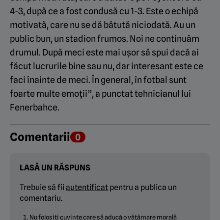
4-3, după ce a fost condusă cu 1-3. Este o echipă
motivată, care nu se dă bătută niciodată. Au un
public bun, un stadion frumos. Noi ne continuăm
drumul. După meci este mai ușor să spui dacă ai
făcut lucrurile bine sau nu, dar interesant este ce
faci înainte de meci. În general, în fotbal sunt
foarte multe emoții”, a punctat tehnicianul lui
Fenerbahce.
Comentarii
0
LASĂ UN RĂSPUNS
Trebuie să fii
autentificat
pentru a publica un
comentariu.
Nu folosiți cuvinte care să aducă o vătămare morală