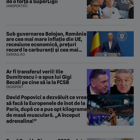
de o forță a SuperLigii
IAMSPORT.RO
Sub guvernarea Bolojan, România
are cea mai mare inflație din UE,
recesiune economică, prețuri
record la carburanți și cea mai
gravă criză energetică de la
GANDUL.RO
Revoluție încoace. Cum se apără
premierul, întrebat de Gândul
dacă își cere scuze
Ar fi transferul verii! Ilie
Dumitrescu i-a spus lui Gigi
Becali pe cine să ia la FCSB
DIGISPORT
David Popovici a dezvăluit ce vrea
să facă la Europenele de înot de la
Paris, după ce a pus opt kilograme
de masă musculară. „A început
adrenalina!”