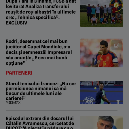
După 7 ani la Dinamo, FCSB a dat
lovitura! Analiza transferului
reușit de roș-albaștri în ultimele
ore: „Tehnică specifică”.
EXCLUSIV
Rodri, desemnat cel mai bun
jucător al Cupei Mondiale, s-a
decis și semnează! Impresarul
său anunță: „E cea mai bună
opțiune”
PARTENERI
Starul tenisului francez: „Nu cer
permisiunea nimănui să mă
bucur de ultimele luni ale
carierei”
MEDIAFAX
Episodul extrem din dosarul lui
Cătălin Avramescu, cercetat de
DIICOT: 'A plecat în pădure cu o