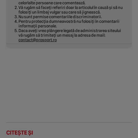
celorlalte persoane care comentează.
Vă rugăm să faceți referiri doar la articolul în cauză și să nu
folosiți un limbaj vulgar sau care să jignească.
Nu sunt permise comentariile discriminatorii.
Pentru protecția dumneavostră nu folosiți în comentarii
informații personale.
Daca aveți vreo plângere legată de administrarea siteului
vă rugăm să trimiteți un mesaj la adresa de mail:
contact@prosport.ro
CITEȘTE ȘI