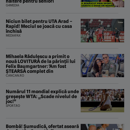
haltere pentru seniori
G4MEDIA
Niciun bilet pentru UTA Arad –
Rapid! Meciul se joacă cu casa
închisă
MEDIAFAX
Mihaela Rădulescu a primit o
nouă LOVITURĂ de la părinții lui
Felix Baumgartner: 'Am fost
ȘTEARSĂ complet din
CANCAN.RO
Numărul 11 mondial explică unde
greșește WTA: „Scade nivelul de
joc!"
SPORT.RO
Bombă! Șumudică, ofertat aseară