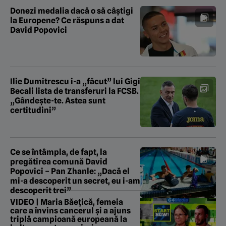
Donezi medalia dacă o să câștigi
la Europene? Ce răspuns a dat
David Popovici
Ilie Dumitrescu i-a „făcut” lui Gigi
Becali lista de transferuri la FCSB.
„Gândește-te. Astea sunt
certitudini”
Ce se întâmpla, de fapt, la
pregătirea comună David
Popovici – Pan Zhanle: „Dacă el
mi-a descoperit un secret, eu i-am
descoperit trei”
VIDEO | Maria Băețică, femeia
care a învins cancerul și a ajuns
triplă campioană europeană la