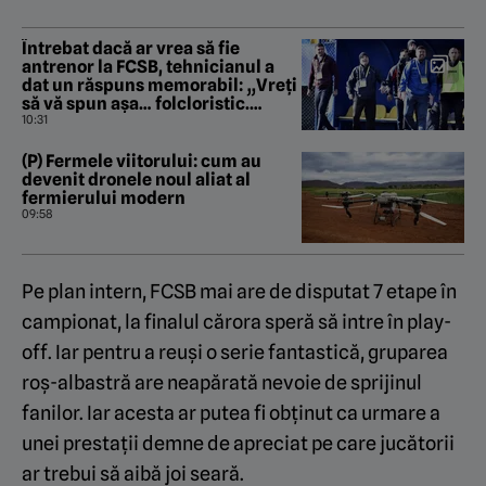
Întrebat dacă ar vrea să fie
antrenor la FCSB, tehnicianul a
dat un răspuns memorabil: „Vreți
să vă spun așa… folcloristic.
Tăticu’, să o luăm sincer”
10:31
(P) Fermele viitorului: cum au
devenit dronele noul aliat al
fermierului modern
09:58
Pe plan intern, FCSB mai are de disputat 7 etape în
campionat, la finalul cărora speră să intre în play-
off. Iar pentru a reuși o serie fantastică, gruparea
roș-albastră are neapărată nevoie de sprijinul
fanilor. Iar acesta ar putea fi obținut ca urmare a
unei prestații demne de apreciat pe care jucătorii
ar trebui să aibă joi seară.