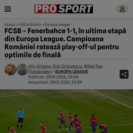
Acasa
»
Fotbal Extern
»
Europa League
FCSB – Fenerbahce 1-1, în ultima etapă
din Europa League. Campioana
României ratează play-off-ul pentru
optimile de finală
Alin Grigore
,
Gigi Grigorescu
,
Mihai Pop
(foto&video)
•
EUROPA LEAGUE
Publicat:
29.01.2026, 23:54
Actualizat:
29.01.2026, 23:59