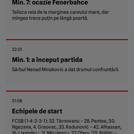
Min. 7: ocazie Fenerbahce
Talisca reia de la marginea careului mare, dar
mingea trece puțin pe lângă poartă.
22:01
Min. 1: a început partida
Sârbul Nenad Minakovic a dat drumul confruntării.
21:08
Echipele de start
FCSB (1-4-2-3-1): 32. Târnovanu – 28. Pantea, 30.
Ngezana, 4. Graovac, 33. Radunović – 42. Alhassan,
16. Lixandru – 11. Miculescu, 27. Olaru, 20. Politic –