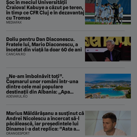
Șoc în meciul Universității
Craiova! Kabuye a căzut pe teren,
în timp ce CFR Cluj e în dezavantaj
cu Tromso
MEDIAFAX
Doliu pentru Dan Diaconescu.
Fratele lui, Mario Diaconescu, a
încetat din viață la doar 60 de ani
CANCAN.RO
„Ne-am îmbolnăvit toți”.
Coșmarul unor români într-una
dintre cele mai populare
destinații din Albania: „Apa
mirosea a canalizare”
ADEVARUL.RO
Marius Măldărăşanu a susţinut că
Andrei Nicolescu a încercat să-l
păcălească, iar preşedintele lui
Dinamo i-a dat replica: ”Asta a
fost istoria”
ORANGESPORT