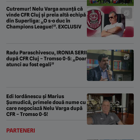
Cutremur! Nelu Varga anunță că
vinde CFR Cluj și preia altă echipă
din Superliga: „O s-o duc în
Champions League!”. EXCLUSIV
Radu Paraschivescu, IRONIA SERII
după CFR Cluj – Tromso 0-5: „Doar
atunci au fost egali”
Edi Iordănescu și Marius
Șumudică, primele două nume cu
care negociază Nelu Varga după
CFR – Tromso 0-5!
PARTENERI