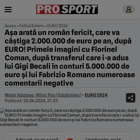
Acasa
»
Fotbal Extern
»
EURO 2024
Aşa arată un român fericit, care va
câştiga 2.000.000 de euro pe an, după
EURO! Primele imagini cu Florinel
Coman, după transferul care i-a adus
lui Gigi Becali în conturi 5.000.000 de
euro şi lui Fabrizio Romano numeroase
comentarii negative
Matei Năstase
,
Mihai Pop (foto&video)
•
EURO 2024
Publicat:
25.06.2024, 21:23