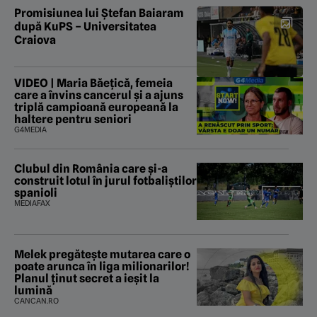
Promisiunea lui Ștefan Baiaram
după KuPS – Universitatea
Craiova
VIDEO | Maria Băețică, femeia
care a învins cancerul și a ajuns
triplă campioană europeană la
haltere pentru seniori
G4MEDIA
Clubul din România care și-a
construit lotul în jurul fotbaliștilor
spanioli
MEDIAFAX
Melek pregătește mutarea care o
poate arunca în liga milionarilor!
Planul ținut secret a ieșit la
lumină
CANCAN.RO