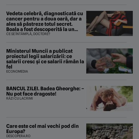
Vedeta celebră, diagnosticată cu
cancer pentru a doua oară, dar a
ales să păstreze totul secret.
Boala a fost descoperită la un
control de rutină
CE SE ÎNTÂMPLĂ, DOCTORE?
Ministerul Muncii a publicat
proiectul legii salarizării: ce
salarii cresc și ce salarii rămân la
fel
ECONOMEDIA
BANCUL ZILEI. Badea Gheorghe: –
Nu pot face dragoste!
RÂZI CU LACRIMI
Care este cel mai vechi pod din
Europa?
DESCOPERA.RO