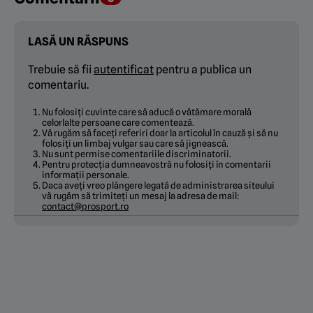
LASĂ UN RĂSPUNS
Trebuie să fii
autentificat
pentru a publica un
comentariu.
Nu folosiți cuvinte care să aducă o vătămare morală
celorlalte persoane care comentează.
Vă rugăm să faceți referiri doar la articolul în cauză și să nu
folosiți un limbaj vulgar sau care să jignească.
Nu sunt permise comentariile discriminatorii.
Pentru protecția dumneavostră nu folosiți în comentarii
informații personale.
Daca aveți vreo plângere legată de administrarea siteului
vă rugăm să trimiteți un mesaj la adresa de mail:
contact@prosport.ro