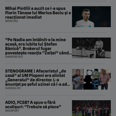
Mihai Pintilii a auzit ce i-a spus
Florin Tănase lui Marius Baciu și a
reacționat imediat
SPORT.RO
”Pe Nadia am întâlnit-o la mine
acasă, era iubita lui Ștefan
Bănică”. Brokerul fugar
povestește reacția ”Zeiței” când
i-a intrat în baie
IAMSPORT.RO
STENOGRAME | Afaceristul „de
casă” al UM Plopeni era alintat
„Generalul” de director. L-a
anunțat pe șeful uzinei că i-a adus
„subțireanu, așa”
GANDUL.RO
ADIO, FCSB? A spus-o fără
ocolișuri: ”Trebuie să plece”
DIGISPORT