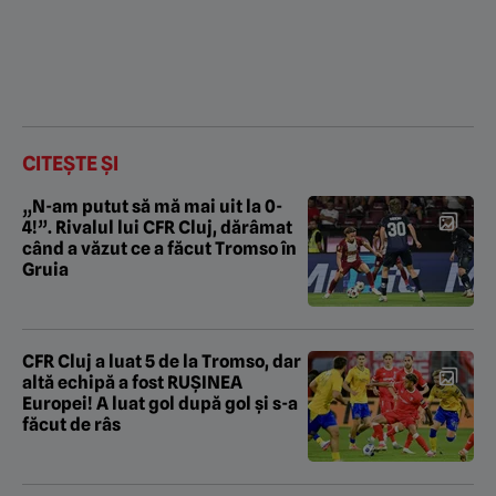
CITEȘTE ȘI
„N-am putut să mă mai uit la 0-
4!”. Rivalul lui CFR Cluj, dărâmat
când a văzut ce a făcut Tromso în
Gruia
CFR Cluj a luat 5 de la Tromso, dar
altă echipă a fost RUȘINEA
Europei! A luat gol după gol și s-a
făcut de râs