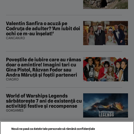
Valentin Sanfira o acuză pe
Codruța de adulter? 'Am iubit doi
ochi ce m-au înșelat!'
CANCAN.RO
Poveştile de iubire care au rămas
doar o amintire! Imagini tari cu
Gina Pistol, Răzvan Fodor sau
Andra Măruţă şi foştii parteneri
CIAO.RO
World of Warships Legends
sărbătorește 7 ani de existență cu
activități festive și recompense
GO4GAMES
Nouă ne pasă ca datele tale personale să rămână confidențiale
Modernizează-ți mașina fără