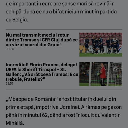
de important în care are șanse mari să revină în
echipă, după ce nu a bifat niciun minut în partida
cu Belgia.
Nu mai transmit meciul retur
dintre Tromso și CFR Cluj după ce
au văzut scorul din Gruia!
00:35
Incredibil! Florin Prunea, delegat
UEFA la Sheriff Tiraspol – St.
Gallen: „Vă arăt ceva frumos! E ce
trebuie, Fratello?”
23:57
„Mbappe de România” a fost titular în duelul din
prima etapă, împotriva Ucrainei. A rămas pe gazon
până în minutul 62, când a fost înlocuit cu Valentin
Mihăilă.