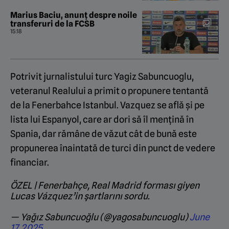
Marius Baciu, anunț despre noile
transferuri de la FCSB
15:18
Potrivit jurnalistului turc Yagiz Sabuncuoglu,
veteranul Realului a primit o propunere tentantă
de la Fenerbahce Istanbul. Vazquez se află și pe
lista lui Espanyol, care ar dori să îl mențină în
Spania, dar rămâne de văzut cât de bună este
propunerea înaintată de turci din punct de vedere
financiar.
ÖZEL | Fenerbahçe, Real Madrid forması giyen
Lucas Vázquez’in şartlarını sordu.
— Yağız Sabuncuoğlu (@yagosabuncuoglu)
June
17, 2025