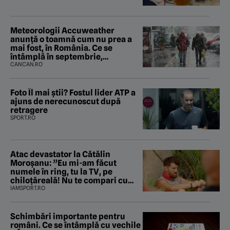
Meteorologii Accuweather
anunță o toamnă cum nu prea a
mai fost, în România. Ce se
întâmplă în septembrie,
octombrie și noiembrie 2026, în
CANCAN.RO
București. Pe ce dată ninge
Foto Îl mai știi? Fostul lider ATP a
ajuns de nerecunoscut după
retragere
SPORT.RO
Atac devastator la Cătălin
Moroșanu: ”Eu mi-am făcut
numele în ring, tu la TV, pe
chiloțăreală! Nu te compari cu
mine”
IAMSPORT.RO
Schimbări importante pentru
români. Ce se întâmplă cu vechile