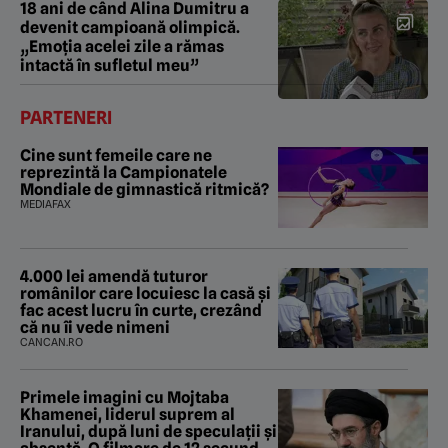
18 ani de când Alina Dumitru a
devenit campioană olimpică.
„Emoția acelei zile a rămas
intactă în sufletul meu”
PARTENERI
Cine sunt femeile care ne
reprezintă la Campionatele
Mondiale de gimnastică ritmică?
MEDIAFAX
4.000 lei amendă tuturor
românilor care locuiesc la casă și
fac acest lucru în curte, crezând
că nu îi vede nimeni
CANCAN.RO
Primele imagini cu Mojtaba
Khamenei, liderul suprem al
Iranului, după luni de speculații și