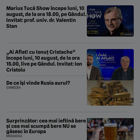
Marius Tucă Show începe luni, 10
august, de la ora 18.00, pe Gândul.
Invitat: prof. univ. dr. Valentin
Stan
„Ai Aflat! cu Ionuț Cristache”
începe luni, 10 august, de la ora
15.00, live pe Gândul. Invitat: Ion
Cristoiu
De ce își vinde Rusia aurul?
G4MEDIA
Surprinzător: cea mai ieftină bere
și cea mai scumpă bere NU se
găsesc în Europa
MEDIAFAX