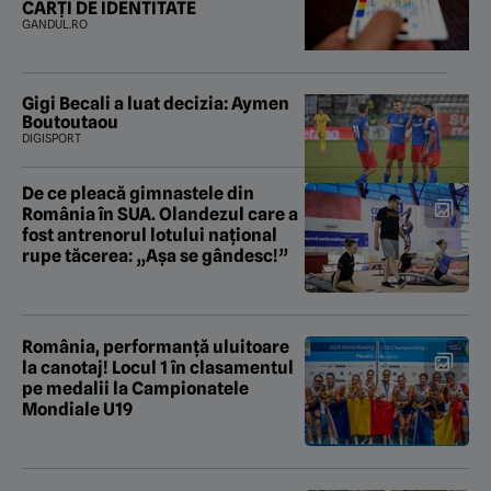
CĂRȚI DE IDENTITATE
GANDUL.RO
Gigi Becali a luat decizia: Aymen
Boutoutaou
DIGISPORT
De ce pleacă gimnastele din
România în SUA. Olandezul care a
fost antrenorul lotului național
rupe tăcerea: „Așa se gândesc!”
România, performanță uluitoare
la canotaj! Locul 1 în clasamentul
pe medalii la Campionatele
Mondiale U19