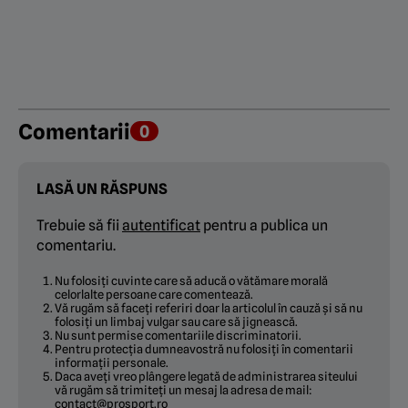
Comentarii
0
LASĂ UN RĂSPUNS
Trebuie să fii
autentificat
pentru a publica un
comentariu.
Nu folosiți cuvinte care să aducă o vătămare morală
celorlalte persoane care comentează.
Vă rugăm să faceți referiri doar la articolul în cauză și să nu
folosiți un limbaj vulgar sau care să jignească.
Nu sunt permise comentariile discriminatorii.
Pentru protecția dumneavostră nu folosiți în comentarii
informații personale.
Daca aveți vreo plângere legată de administrarea siteului
vă rugăm să trimiteți un mesaj la adresa de mail:
contact@prosport.ro