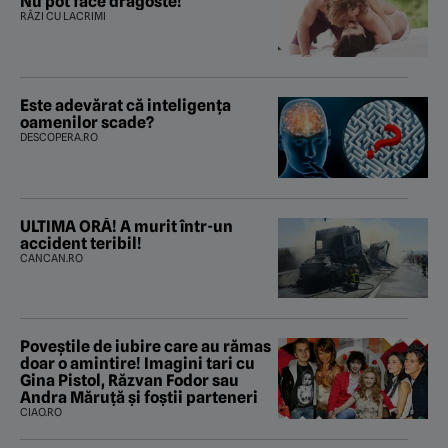
Nu pot face dragoste!
RÂZI CU LACRIMI
Este adevărat că inteligența
oamenilor scade?
DESCOPERA.RO
ULTIMA ORĂ! A murit într-un
accident teribil!
CANCAN.RO
Poveştile de iubire care au rămas
doar o amintire! Imagini tari cu
Gina Pistol, Răzvan Fodor sau
Andra Măruţă şi foştii parteneri
CIAO.RO