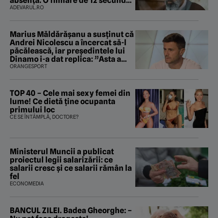
absență. O filmare de 12 secunde
ridică noi întrebări
ADEVARUL.RO
Marius Măldărăşanu a susţinut că
Andrei Nicolescu a încercat să-l
păcălească, iar preşedintele lui
Dinamo i-a dat replica: ”Asta a
fost istoria”
ORANGESPORT
TOP 40 – Cele mai sexy femei din
lume! Ce dietă ține ocupanta
primului loc
CE SE ÎNTÂMPLĂ, DOCTORE?
Ministerul Muncii a publicat
proiectul legii salarizării: ce
salarii cresc și ce salarii rămân la
fel
ECONOMEDIA
BANCUL ZILEI. Badea Gheorghe: –