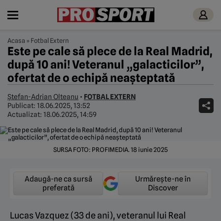
Acasa
»
Fotbal Extern
Este pe cale să plece de la Real Madrid,
după 10 ani! Veteranul „galacticilor”,
ofertat de o echipă neașteptată
Ștefan-Adrian Olteanu
•
FOTBAL EXTERN
Publicat:
18.06.2025, 13:52
Actualizat:
18.06.2025, 14:59
SURSA FOTO: PROFIMEDIA. 18 iunie 2025
Adaugă-ne ca sursă
Urmărește-ne în
preferată
Discover
Lucas Vazquez (33 de ani), veteranul lui Real