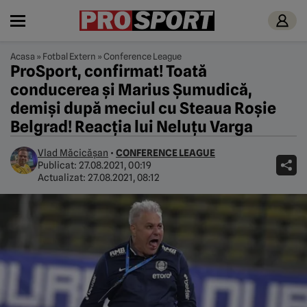
Acasa
»
Fotbal Extern
»
Conference League
ProSport, confirmat! Toată
conducerea și Marius Șumudică,
demiși după meciul cu Steaua Roșie
Belgrad! Reacția lui Neluțu Varga
Vlad Măcicășan
•
CONFERENCE LEAGUE
Publicat:
27.08.2021, 00:19
Actualizat:
27.08.2021, 08:12