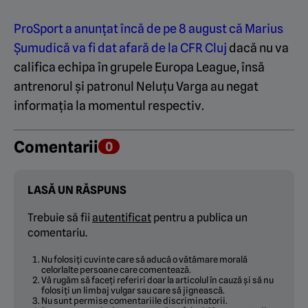
ProSport a anunțat încă de pe 8 august că Marius
Șumudică va fi dat afară de la CFR Cluj
dacă nu va
califica echipa în grupele Europa League, însă
antrenorul și patronul Neluțu Varga au negat
informația la momentul respectiv.
Comentarii
0
LASĂ UN RĂSPUNS
Trebuie să fii
autentificat
pentru a publica un
comentariu.
Nu folosiți cuvinte care să aducă o vătămare morală
celorlalte persoane care comentează.
Vă rugăm să faceți referiri doar la articolul în cauză și să nu
folosiți un limbaj vulgar sau care să jignească.
Nu sunt permise comentariile discriminatorii.