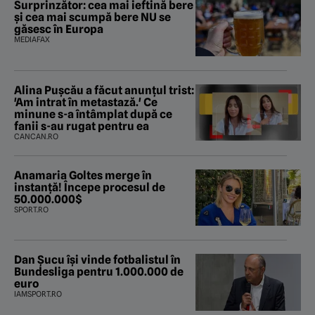
Surprinzător: cea mai ieftină bere
și cea mai scumpă bere NU se
găsesc în Europa
MEDIAFAX
Alina Pușcău a făcut anunțul trist:
'Am intrat în metastază.' Ce
minune s-a întâmplat după ce
fanii s-au rugat pentru ea
CANCAN.RO
Anamaria Goltes merge în
instanță! Începe procesul de
50.000.000$
SPORT.RO
Dan Șucu își vinde fotbalistul în
Bundesliga pentru 1.000.000 de
euro
IAMSPORT.RO