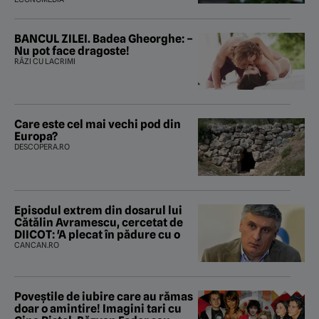
BANCUL ZILEI. Badea Gheorghe: –
Nu pot face dragoste!
RÂZI CU LACRIMI
Care este cel mai vechi pod din
Europa?
DESCOPERA.RO
Episodul extrem din dosarul lui
Cătălin Avramescu, cercetat de
DIICOT: 'A plecat în pădure cu o
CANCAN.RO
Poveştile de iubire care au rămas
doar o amintire! Imagini tari cu