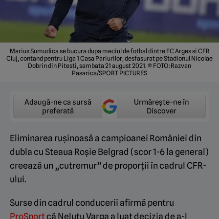
Marius Sumudica se bucura dupa meciul de fotbal dintre FC Arges si CFR
Cluj, contand pentru Liga 1 Casa Pariurilor, desfasurat pe Stadionul Nicolae
Dobrin din Pitesti, sambata 21 august 2021. © FOTO:Razvan
Pasarica/SPORT PICTURES
Adaugă-ne ca sursă
Urmărește-ne în
preferată
Discover
Eliminarea rușinoasă a campioanei României din
dubla cu Steaua Roșie Belgrad (scor 1-6 la general)
creează un „cutremur” de proporții în cadrul CFR-
ului.
Surse din cadrul conducerii afirmă pentru
ProSport
că Neluțu Varga a luat decizia de a-l