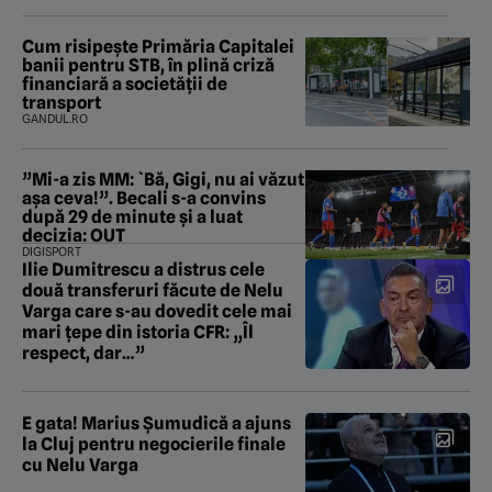
Cum risipește Primăria Capitalei
banii pentru STB, în plină criză
financiară a societății de
transport
GANDUL.RO
”Mi-a zis MM: `Bă, Gigi, nu ai văzut
așa ceva!”. Becali s-a convins
după 29 de minute și a luat
decizia: OUT
DIGISPORT
Ilie Dumitrescu a distrus cele
două transferuri făcute de Nelu
Varga care s-au dovedit cele mai
mari țepe din istoria CFR: „Îl
respect, dar…”
E gata! Marius Șumudică a ajuns
la Cluj pentru negocierile finale
cu Nelu Varga