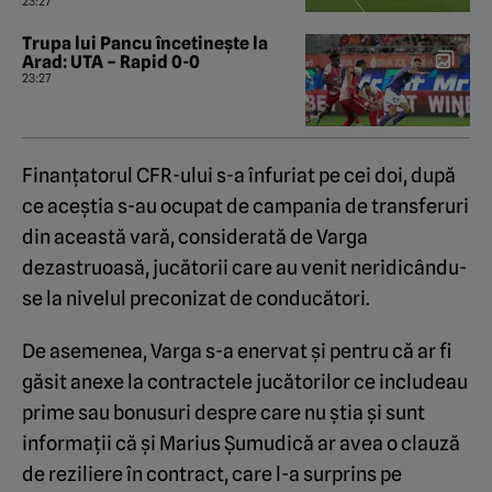
simulare lui Stojilkovic!
23:27
Trupa lui Pancu încetinește la
Arad: UTA – Rapid 0-0
23:27
Finanțatorul CFR-ului s-a înfuriat pe cei doi, după
ce aceștia s-au ocupat de campania de transferuri
din această vară, considerată de Varga
dezastruoasă, jucătorii care au venit neridicându-
se la nivelul preconizat de conducători.
De asemenea, Varga s-a enervat și pentru că ar fi
găsit anexe la contractele jucătorilor ce includeau
prime sau bonusuri despre care nu știa și sunt
informații că și Marius Șumudică ar avea o clauză
de reziliere în contract, care l-a surprins pe