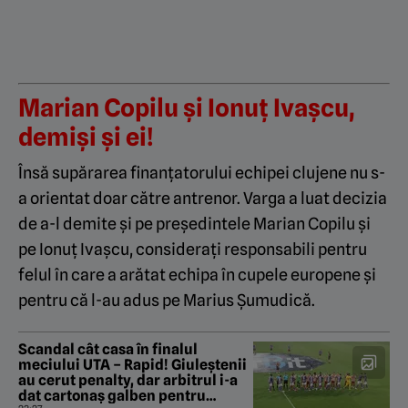
Marian Copilu și Ionuț Ivașcu,
demiși și ei!
Însă supărarea finanțatorului echipei clujene nu s-
a orientat doar către antrenor. Varga a luat decizia
de a-l demite și pe președintele Marian Copilu și
pe Ionuț Ivașcu, considerați responsabili pentru
felul în care a arătat echipa în cupele europene și
pentru că l-au adus pe Marius Șumudică.
Scandal cât casa în finalul
meciului UTA – Rapid! Giuleștenii
au cerut penalty, dar arbitrul i-a
dat cartonaș galben pentru