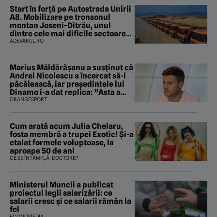
Start în forță pe Autostrada Unirii
A8. Mobilizare pe tronsonul
montan Joseni–Ditrău, unul
dintre cele mai dificile sectoare
care traversează Carpații
ADEVARUL.RO
Marius Măldărăşanu a susţinut că
Andrei Nicolescu a încercat să-l
păcălească, iar preşedintele lui
Dinamo i-a dat replica: ”Asta a
fost istoria”
ORANGESPORT
Cum arată acum Julia Chelaru,
fosta membră a trupei Exotic! Și-a
etalat formele voluptoase, la
aproape 50 de ani
CE SE ÎNTÂMPLĂ, DOCTORE?
Ministerul Muncii a publicat
proiectul legii salarizării: ce
salarii cresc și ce salarii rămân la
fel
ECONOMEDIA