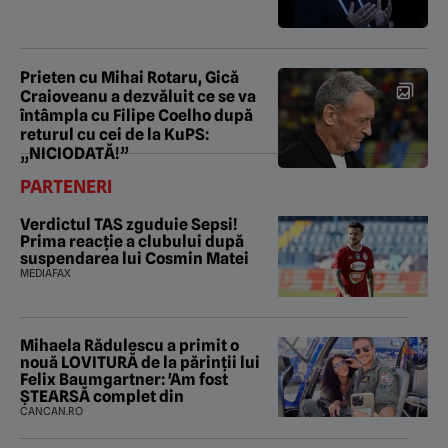
Prieten cu Mihai Rotaru, Gică
Craioveanu a dezvăluit ce se va
întâmpla cu Filipe Coelho după
returul cu cei de la KuPS:
„NICIODATĂ!”
PARTENERI
Verdictul TAS zguduie Sepsi!
Prima reacție a clubului după
suspendarea lui Cosmin Matei
MEDIAFAX
Mihaela Rădulescu a primit o
nouă LOVITURĂ de la părinții lui
Felix Baumgartner: 'Am fost
ȘTEARSĂ complet din
CANCAN.RO