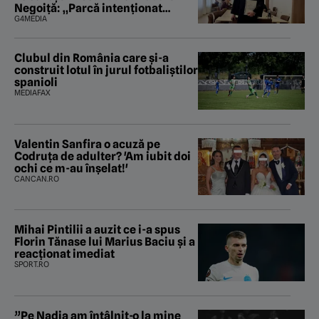
Negoiță: „Parcă intenționat
urmăresc să saboteze și ultima
G4MEDIA
fărâmă de încredere în puterea
judecătorească”
Clubul din România care și-a
construit lotul în jurul fotbaliștilor
spanioli
MEDIAFAX
Valentin Sanfira o acuză pe
Codruța de adulter? 'Am iubit doi
ochi ce m-au înșelat!'
CANCAN.RO
Mihai Pintilii a auzit ce i-a spus
Florin Tănase lui Marius Baciu și a
reacționat imediat
SPORT.RO
”Pe Nadia am întâlnit-o la mine