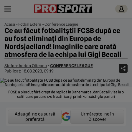
Acasa
»
Fotbal Extern
»
Conference League
Ce au făcut fotbalitștii FCSB după ce
au fost eliminați din Europa de
Nordsjaelland! Imaginile care arată
atmosfera de la echipa lui Gigi Becali
Ștefan-Adrian Olteanu
•
CONFERENCE LEAGUE
Publicat:
18.08.2023, 09:19
FCSB a pierdut fără drept de replică în Danemarca, dar Becali visa la o
calificare pe care s-o fructifice și printr-un câștig la pariuri
Adaugă-ne ca sursă
Urmărește-ne în
preferată
Discover