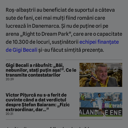
Roș-albaștrii au beneficiat de suportul a câteva
sute de fani, cei mai mulți fiind români care
lucrează în Danemarca. Și nu de puține ori pe
arena „Right to Dream Park”, care are o capacitate
de 10.300 de locuri, susținătorii
echipei finanțate
de Gigi Becali
și-au făcut simțită prezența.
Gigi Becali a răbufnit: „Băi,
nebunilor, stați puțin așa!”. Ce le
transmite contestatarilor
20:39
Victor Pițurcă nu s-a ferit de
cuvinte când a dat verdictul
despre Ștefan Baiaram: „Fizic
extraordinar, dar…”
20:31