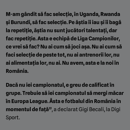
M-am gândit să fac selecție, în Uganda, Rwanda
și Burundi, să fac selecție. Pe ăștia îi iau și îi bagă
la repetiție, ăștia nu sunt jucători talentați, dar
fac repetiție. Asta e echipă de Liga Campionilor,
ce vrei să fac? Nu ai cum să joci așa. Nu ai cum să
faci selecție de peste tot, nu ai antrenorii lor, nu
ai alimentația lor, nu ai. Nu avem, asta e la noi în
România.
Dacă nu iei campionatul, e greu de calificat în
grupe. Trebuie să iei campionatul să mergi măcar
în Europa League. Ăsta e fotbalul din România în
momentul de față”
, a declarat Gigi Becali, la Digi
Sport.