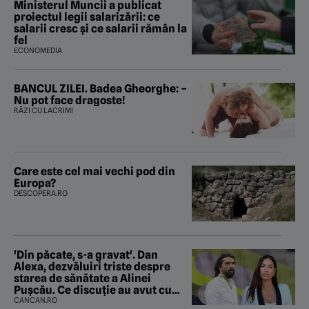
Ministerul Muncii a publicat
proiectul legii salarizării: ce
salarii cresc și ce salarii rămân la
fel
ECONOMEDIA
BANCUL ZILEI. Badea Gheorghe: –
Nu pot face dragoste!
RÂZI CU LACRIMI
Care este cel mai vechi pod din
Europa?
DESCOPERA.RO
'Din păcate, s-a gravat'. Dan
Alexa, dezvăluiri triste despre
starea de sănătate a Alinei
Pușcău. Ce discuție au avut cu
două zile în urmă
CANCAN.RO