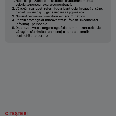
Nu folosiți cuvinte care să aducă o vătămare morală
celorlalte persoane care comentează.
Vă rugăm să faceți referiri doar la articolul în cauză și să nu
folosiți un limbaj vulgar sau care să jignească.
Nu sunt permise comentariile discriminatorii.
Pentru protecția dumneavostră nu folosiți în comentarii
informații personale.
Daca aveți vreo plângere legată de administrarea siteului
vă rugăm să trimiteți un mesaj la adresa de mail:
contact@prosport.ro
CITEȘTE ȘI