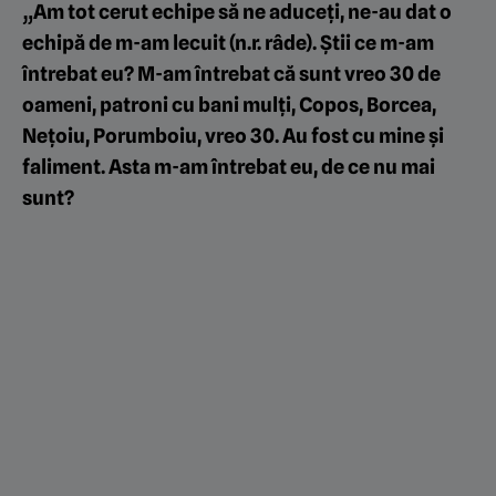
„Am tot cerut echipe să ne aduceți, ne-au dat o
echipă de m-am lecuit (n.r. râde). Știi ce m-am
întrebat eu? M-am întrebat că sunt vreo 30 de
oameni, patroni cu bani mulți, Copos, Borcea,
Nețoiu, Porumboiu, vreo 30. Au fost cu mine și
faliment. Asta m-am întrebat eu, de ce nu mai
sunt?