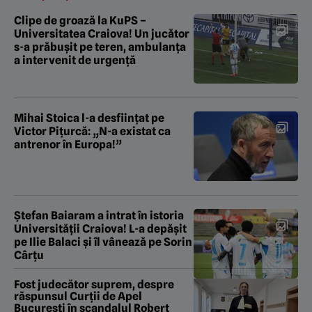
Clipe de groază la KuPS –
Universitatea Craiova! Un jucător
s-a prăbușit pe teren, ambulanța
a intervenit de urgență
Mihai Stoica l-a desființat pe
Victor Pițurcă: „N-a existat ca
antrenor în Europa!”
Ștefan Baiaram a intrat în istoria
Universității Craiova! L-a depășit
pe Ilie Balaci și îl vânează pe Sorin
Cârțu
Fost judecător suprem, despre
răspunsul Curții de Apel
București în scandalul Robert