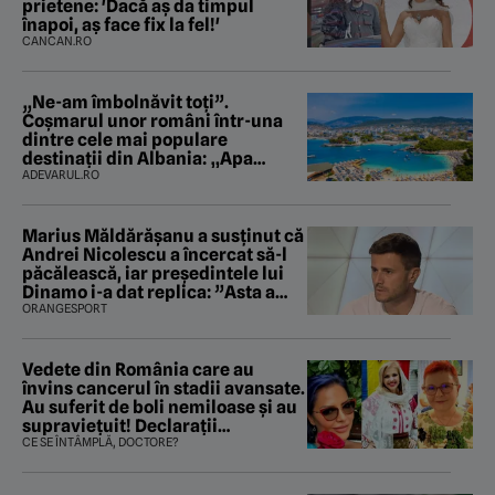
prietene: 'Dacă aș da timpul
înapoi, aș face fix la fel!'
CANCAN.RO
„Ne-am îmbolnăvit toți”.
Coșmarul unor români într-una
dintre cele mai populare
destinații din Albania: „Apa
mirosea a canalizare”
ADEVARUL.RO
Marius Măldărăşanu a susţinut că
Andrei Nicolescu a încercat să-l
păcălească, iar preşedintele lui
Dinamo i-a dat replica: ”Asta a
fost istoria”
ORANGESPORT
Vedete din România care au
învins cancerul în stadii avansate.
Au suferit de boli nemiloase şi au
supravieţuit! Declarații
sfâșietoare
CE SE ÎNTÂMPLĂ, DOCTORE?