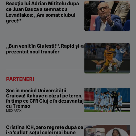
Reacția lui Adrian Mititelu după
ce Juan Bauza a semnat cu
Levadiakos: „Am somat clubul
grec!”
„Bun venit în Giulești!”. Rapid și-a
prezentat noul transfer
PARTENERI
Șoc în meciul Universității
Craiova! Kabuye a căzut pe teren,
în timp ce CFR Cluj e în dezavantaj
cu Tromso
MEDIAFAX
Cristina ICH, zero regrete după ce
i-a 'suflat' soțul celei mai bune