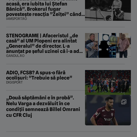
acasă, era iubita lui Ștefan
Bănică”. Brokerul fugar
povestește reacția ”Zeiței” când
i-a intrat în baie
IAMSPORT.RO
STENOGRAME | Afaceristul „de
casă” al UM Plopeni era alintat
„Generalul” de director. L-a
anunțat pe șeful uzinei că i-a adus
„subțireanu, așa”
GANDUL.RO
ADIO, FCSB? A spus-o fără
ocolișuri: ”Trebuie să plece”
DIGISPORT
„Două săptămâni e în probă”.
Nelu Varga a dezvăluit în ce
condiții semnează Billel Omrani
cu CFR Cluj