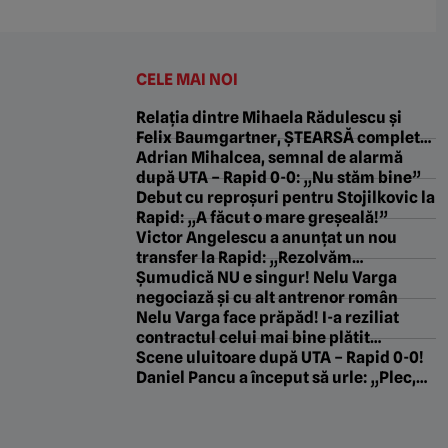
CELE MAI NOI
Relația dintre Mihaela Rădulescu și
Felix Baumgartner, ȘTEARSĂ complet
din biografia campionului! „Nu vrea ca
Adrian Mihalcea, semnal de alarmă
lumea să știe că a iubit fata din
după UTA – Rapid 0-0: „Nu stăm bine”
România!”
Debut cu reproșuri pentru Stojilkovic la
Rapid: „A făcut o mare greșeală!”
Victor Angelescu a anunțat un nou
transfer la Rapid: „Rezolvăm
săptămâna viitoare”
Şumudică NU e singur! Nelu Varga
negociază şi cu alt antrenor român
Nelu Varga face prăpăd! I-a reziliat
contractul celui mai bine plătit
fotbalist de la CFR Cluj
Scene uluitoare după UTA – Rapid 0-0!
Daniel Pancu a început să urle: „Plec,
dacă nu mă respectați”