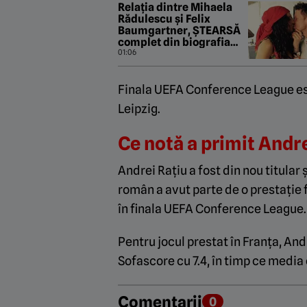
Relația dintre Mihaela
Rădulescu și Felix
Baumgartner, ȘTEARSĂ
complet din biografia
campionului! „Nu vrea
01:06
ca lumea să știe că a
iubit fata din România!”
Finala UEFA Conference League est
Leipzig.
Ce notă a primit Andre
Andrei Rațiu a fost din nou titular 
român a avut parte de o prestație f
în finala UEFA Conference League.
Pentru jocul prestat în Franța, And
Sofascore cu 7.4, în timp ce media e
Comentarii
0