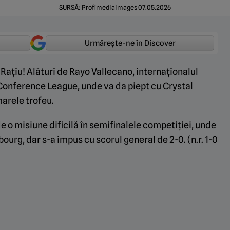
SURSĂ: Profimediaimages 07.05.2026
Urmărește-ne în Discover
ațiu! Alături de Rayo Vallecano, internaționalul
 Conference League, unde va da piept cu Crystal
marele trofeu.
e o misiune dificilă în semifinalele competiției, unde
bourg, dar s-a impus cu scorul general de 2-0. (n.r. 1-0