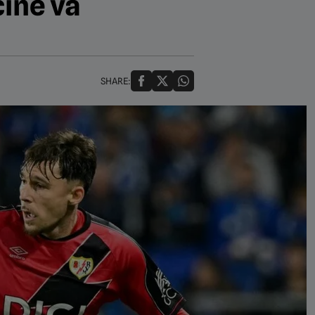
cine va
SHARE: