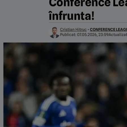
Conference Lea
înfrunta!
Cristian Hitruc
•
CONFERENCE LEAG
Publicat:
07.05.2026, 23:59
Actualiza