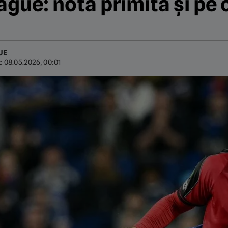
gue: nota primită şi pe 
UE
t:
08.05.2026, 00:01