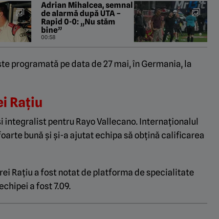
Adrian Mihalcea, semnal
de alarmă după UTA –
Rapid 0-0: „Nu stăm
bine”
00:58
e programată pe data de 27 mai, în Germania, la
i Rațiu
și integralist pentru Rayo Vallecano. Internaționalul
oarte bună și și-a ajutat echipa să obțină calificarea
rei Rațiu a fost notat de platforma de specialitate
chipei a fost 7.09.