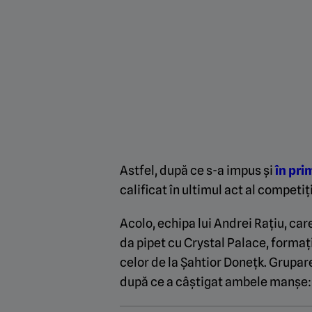
Astfel, după ce s-a impus și
în pr
calificat în ultimul act al competiți
Acolo, echipa lui Andrei Rațiu, care 
da pipet cu Crystal Palace, formați
celor de la Șahtior Donețk. Grupar
după ce a câștigat ambele manșe: 3