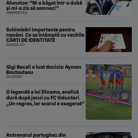
Ahmetov: ”M-a băgat într-o dubă
și mi-a zis să semnez!”
IAMSPORT.RO
Schimbări importante pentru
români. Ce se întâmplă cu vechile
CĂRȚI DE IDENTITATE
GANDUL.RO
Gigi Becali a luat decizia: Aymen
Boutoutaou
DIGISPORT
O legendă a lui Dinamo, analiză
dură după jocul cu FC Voluntari.
„Un regres, iar scorul e exagerat”
Antrenorul portughez din