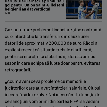
Darius Olaru a înscris primul său
gol pentru Union Saint-Gilloise și
belgienii au dat verdictul
10:15
Gaziantep are probleme financiare și se confruntă
cu o interdicție la transferuri din cauza unei
datorii de aproximativ 200.000 de euro. Rădoi a
explicat recent că situația trebuie clarificată,
pentru că nici el, nici clubul nu își doresc un nou
sezon în care echipa să lupte doar pentru evitarea
retrogradării.
„Acum avem ceva probleme cu memoriile
jucătorilor care au avut întârzieri salariale. Clubul
încearcă să le rezolve. Noi încercăm, în funcție de
ce sancțiuni vom primi din partea FIFA, să vedem