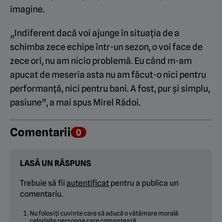
imagine.
„Indiferent dacă voi ajunge în situația de a
schimba zece echipe într-un sezon, o voi face de
zece ori, nu am nicio problemă. Eu când m-am
apucat de meseria asta nu am făcut-o nici pentru
performanță, nici pentru bani. A fost, pur și simplu,
pasiune”, a mai spus Mirel Rădoi.
Comentarii
0
LASĂ UN RĂSPUNS
Trebuie să fii
autentificat
pentru a publica un
comentariu.
Nu folosiți cuvinte care să aducă o vătămare morală
celorlalte persoane care comentează.