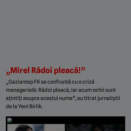
„Mirel Rădoi pleacă!”
„Gaziantep FK se confruntă cu o criză
managerială: Rădoi pleacă, iar acum ochii sunt
ațintiți asupra acestui nume”, au titrat jurnaliștii
de la Yeni Birlik.