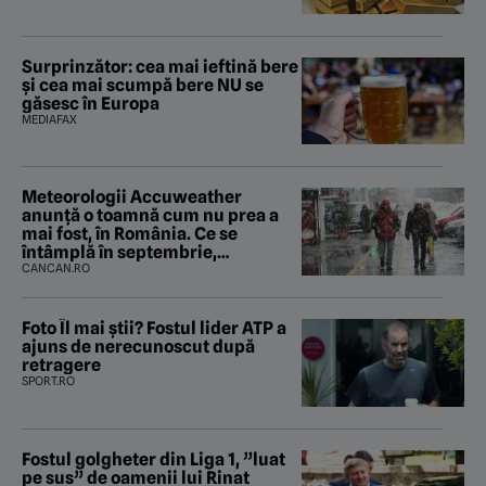
Surprinzător: cea mai ieftină bere
și cea mai scumpă bere NU se
găsesc în Europa
MEDIAFAX
Meteorologii Accuweather
anunță o toamnă cum nu prea a
mai fost, în România. Ce se
întâmplă în septembrie,
octombrie și noiembrie 2026, în
CANCAN.RO
București. Pe ce dată ninge
Foto Îl mai știi? Fostul lider ATP a
ajuns de nerecunoscut după
retragere
SPORT.RO
Fostul golgheter din Liga 1, ”luat
pe sus” de oamenii lui Rinat