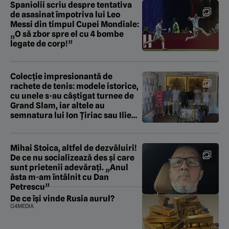
Spaniolii scriu despre tentativa
de asasinat împotriva lui Leo
Messi din timpul Cupei Mondiale:
„O să zbor spre el cu 4 bombe
legate de corp!”
Colecție impresionantă de
rachete de tenis: modele istorice,
cu unele s-au câștigat turnee de
Grand Slam, iar altele au
semnatura lui Ion Țiriac sau Ilie
Năstase
Mihai Stoica, altfel de dezvăluiri!
De ce nu socializează des și care
sunt prietenii adevărați. „Anul
ăsta m-am întâlnit cu Dan
Petrescu”
De ce își vinde Rusia aurul?
G4MEDIA