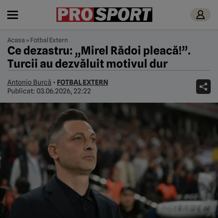
Acasa
»
Fotbal Extern
Ce dezastru: „Mirel Rădoi pleacă!”.
Turcii au dezvăluit motivul dur
Antonio Burcă
•
FOTBAL EXTERN
Publicat:
03.06.2026, 22:22