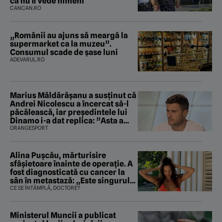
că nu îi vede nimeni
CANCAN.RO
„Românii au ajuns să meargă la
supermarket ca la muzeu”.
Consumul scade de șase luni
ADEVARUL.RO
Marius Măldărăşanu a susţinut că
Andrei Nicolescu a încercat să-l
păcălească, iar preşedintele lui
Dinamo i-a dat replica: ”Asta a
fost istoria”
ORANGESPORT
Alina Pușcău, mărturisire
sfâșietoare înainte de operație. A
fost diagnosticată cu cancer la
sân în metastază: „Este singurul
tratament care o să mă ajute să
CE SE ÎNTÂMPLĂ, DOCTORE?
îmi salvez viața”
Ministerul Muncii a publicat