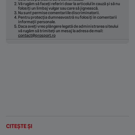
Vă rugăm să faceți referiri doar la articolul în cauză și să nu
folosiți un limbaj vulgar sau care să jignească.
Nu sunt permise comentariile discriminatorii.
Pentru protecția dumneavostră nu folosiți în comentarii
informații personale.
Daca aveți vreo plângere legată de administrarea siteului
vă rugăm să trimiteți un mesaj la adresa de mail:
contact@prosport.ro
CITEȘTE ȘI