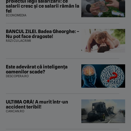
proiectul legii salarizării: ce
salarii cresc și ce salarii rămân la
fel
ECONOMEDIA
BANCUL ZILEI. Badea Gheorghe: –
Nu pot face dragoste!
RÂZI CU LACRIMI
Este adevărat că inteligența
oamenilor scade?
DESCOPERA.RO
ULTIMA ORĂ! A murit într-un
accident teribil!
CANCAN.RO