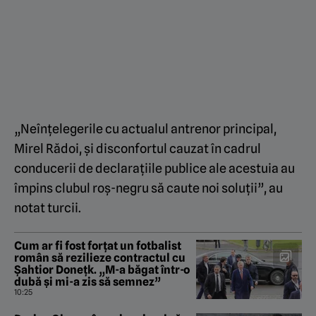
„Neînțelegerile cu actualul antrenor principal,
Mirel Rădoi, și disconfortul cauzat în cadrul
conducerii de declarațiile publice ale acestuia au
împins clubul roș-negru să caute noi soluții”, au
notat turcii.
Cum ar fi fost forțat un fotbalist
român să rezilieze contractul cu
Șahtior Donețk. „M-a băgat într-o
dubă și mi-a zis să semnez”
10:25