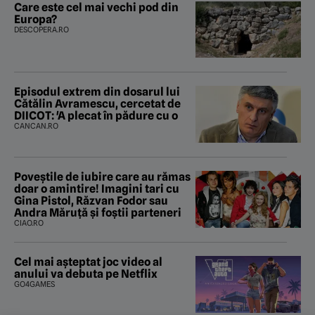
Care este cel mai vechi pod din
Europa?
DESCOPERA.RO
Episodul extrem din dosarul lui
Cătălin Avramescu, cercetat de
DIICOT: 'A plecat în pădure cu o
CANCAN.RO
Poveştile de iubire care au rămas
doar o amintire! Imagini tari cu
Gina Pistol, Răzvan Fodor sau
Andra Măruţă şi foştii parteneri
CIAO.RO
Cel mai așteptat joc video al
anului va debuta pe Netflix
GO4GAMES