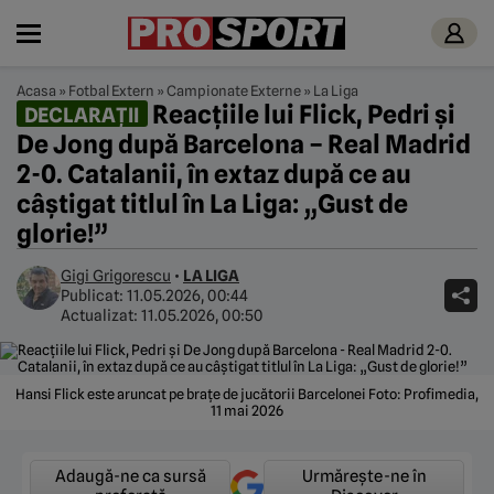
Acasa
»
Fotbal Extern
»
Campionate Externe
»
La Liga
Reacțiile lui Flick, Pedri și
DECLARAȚII
De Jong după Barcelona – Real Madrid
2-0. Catalanii, în extaz după ce au
câștigat titlul în La Liga: „Gust de
glorie!”
Gigi Grigorescu
•
LA LIGA
Publicat:
11.05.2026, 00:44
Actualizat:
11.05.2026, 00:50
Hansi Flick este aruncat pe brațe de jucătorii Barcelonei Foto: Profimedia,
11 mai 2026
Adaugă-ne ca sursă
Urmărește-ne în