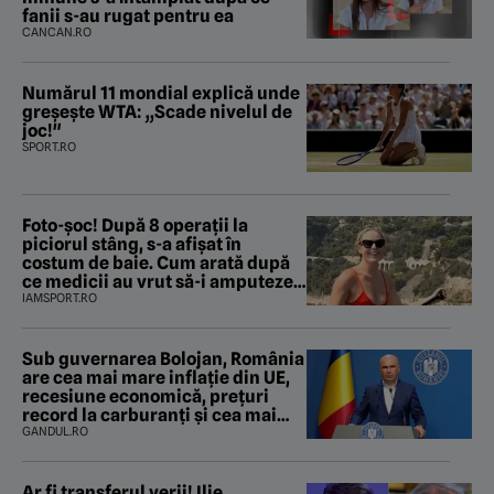
fanii s-au rugat pentru ea
CANCAN.RO
Numărul 11 mondial explică unde
greșește WTA: „Scade nivelul de
joc!"
SPORT.RO
Foto-șoc! După 8 operații la
piciorul stâng, s-a afișat în
costum de baie. Cum arată după
ce medicii au vrut să-i amputeze
piciorul
IAMSPORT.RO
Sub guvernarea Bolojan, România
are cea mai mare inflație din UE,
recesiune economică, prețuri
record la carburanți și cea mai
gravă criză energetică de la
GANDUL.RO
Revoluție încoace. Cum se apără
premierul, întrebat de Gândul
dacă își cere scuze
Ar fi transferul verii! Ilie