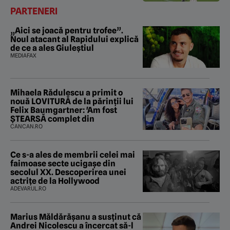
PARTENERI
„Aici se joacă pentru trofee”.
Noul atacant al Rapidului explică
de ce a ales Giuleștiul
MEDIAFAX
Mihaela Rădulescu a primit o
nouă LOVITURĂ de la părinții lui
Felix Baumgartner: 'Am fost
ȘTEARSĂ complet din
CANCAN.RO
Ce s-a ales de membrii celei mai
faimoase secte ucigașe din
secolul XX. Descoperirea unei
actrițe de la Hollywood
ADEVARUL.RO
Marius Măldărăşanu a susţinut că
Andrei Nicolescu a încercat să-l