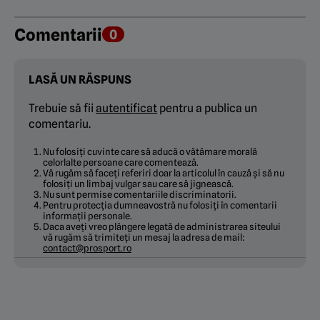
Comentarii
0
LASĂ UN RĂSPUNS
Trebuie să fii
autentificat
pentru a publica un
comentariu.
Nu folosiți cuvinte care să aducă o vătămare morală
celorlalte persoane care comentează.
Vă rugăm să faceți referiri doar la articolul în cauză și să nu
folosiți un limbaj vulgar sau care să jignească.
Nu sunt permise comentariile discriminatorii.
Pentru protecția dumneavostră nu folosiți în comentarii
informații personale.
Daca aveți vreo plângere legată de administrarea siteului
vă rugăm să trimiteți un mesaj la adresa de mail:
contact@prosport.ro