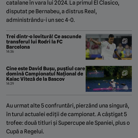
catalane în vara lui 2024. La primul El Clasico,
disputat pe Bernabeu, a distrus Real,
administrându-i un sec 4-0.
Trei dintr-o lovitură! Ce ascunde
transferul lui Rodri la FC
Barcelona
14:36
Cine este David Bușu, puștiul care
domină Campionatul Național de
Kaiac Viteză de la Bascov
14:29
Au urmat alte 5 confruntări, pierzând una singură,
în turul actualei ediții de campionat. A câștigat 5
trofee: două titluri și Supercupe ale Spaniei, plus o
Cupă a Regelui.