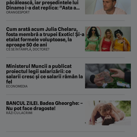
păcălească, iar preşedintele lui
Dinamo i-a dat replica: ”Asta a
fost istoria”
ORANGESPORT
Cum arată acum Julia Chelaru,
fosta membră a trupei Exotic! Și-a
etalat formele voluptoase, la
aproape 50 de ani
CE SE ÎNTÂMPLĂ, DOCTORE?
Ministerul Muncii a publicat
proiectul legii salarizării: ce
salarii cresc și ce salarii rămân la
fel
ECONOMEDIA
BANCUL ZILEI. Badea Gheorghe: –
Nu pot face dragoste!
RÂZI CU LACRIMI