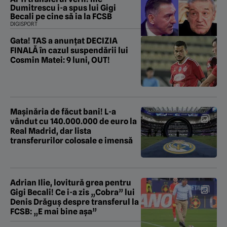
Dumitrescu i-a spus lui Gigi
Becali pe cine să ia la FCSB
DIGISPORT
Gata! TAS a anunțat DECIZIA
FINALĂ în cazul suspendării lui
Cosmin Matei: 9 luni, OUT!
Mașinăria de făcut bani! L-a
vândut cu 140.000.000 de euro la
Real Madrid, dar lista
transferurilor colosale e imensă
Adrian Ilie, lovitură grea pentru
Gigi Becali! Ce i-a zis „Cobra” lui
Denis Drăguș despre transferul la
FCSB: „E mai bine așa”