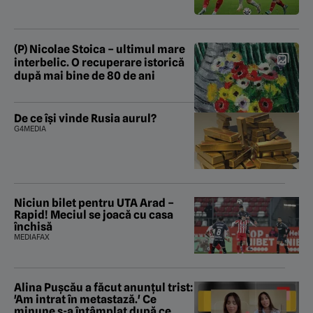
(P) Nicolae Stoica – ultimul mare
interbelic. O recuperare istorică
după mai bine de 80 de ani
De ce își vinde Rusia aurul?
G4MEDIA
Niciun bilet pentru UTA Arad –
Rapid! Meciul se joacă cu casa
închisă
MEDIAFAX
Alina Pușcău a făcut anunțul trist:
'Am intrat în metastază.' Ce
minune s-a întâmplat după ce