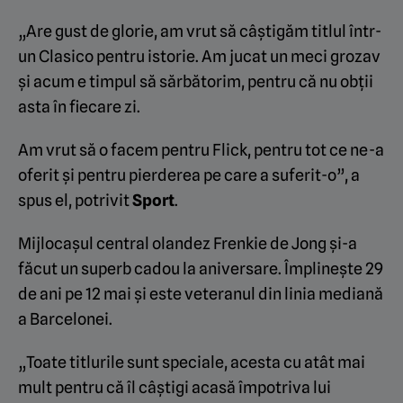
„Are gust de glorie, am vrut să câștigăm titlul într-
un Clasico pentru istorie. Am jucat un meci grozav
și acum e timpul să sărbătorim, pentru că nu obții
asta în fiecare zi.
Am vrut să o facem pentru Flick, pentru tot ce ne-a
oferit și pentru pierderea pe care a suferit-o”, a
spus el, potrivit
Sport
.
Mijlocașul central olandez Frenkie de Jong și-a
făcut un superb cadou la aniversare. Împlinește 29
de ani pe 12 mai și este veteranul din linia mediană
a Barcelonei.
„Toate titlurile sunt speciale, acesta cu atât mai
mult pentru că îl câștigi acasă împotriva lui