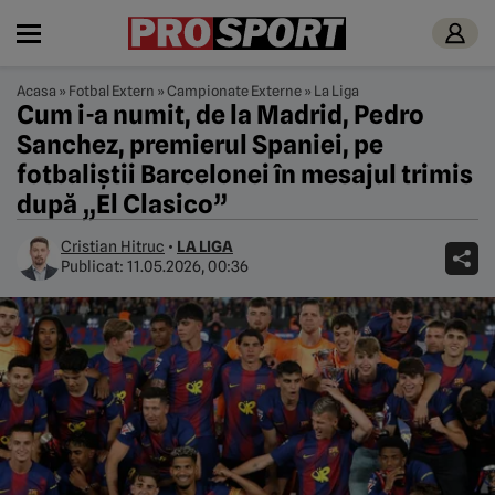
Acasa
»
Fotbal Extern
»
Campionate Externe
»
La Liga
Cum i-a numit, de la Madrid, Pedro
Sanchez, premierul Spaniei, pe
fotbaliștii Barcelonei în mesajul trimis
după „El Clasico”
Cristian Hitruc
•
LA LIGA
Publicat:
11.05.2026, 00:36