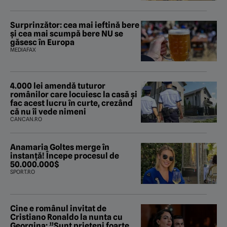
Surprinzător: cea mai ieftină bere
și cea mai scumpă bere NU se
găsesc în Europa
MEDIAFAX
4.000 lei amendă tuturor
românilor care locuiesc la casă și
fac acest lucru în curte, crezând
că nu îi vede nimeni
CANCAN.RO
Anamaria Goltes merge în
instanță! Începe procesul de
50.000.000$
SPORT.RO
Cine e românul invitat de
Cristiano Ronaldo la nunta cu
Georgina: ”Sunt prieteni foarte