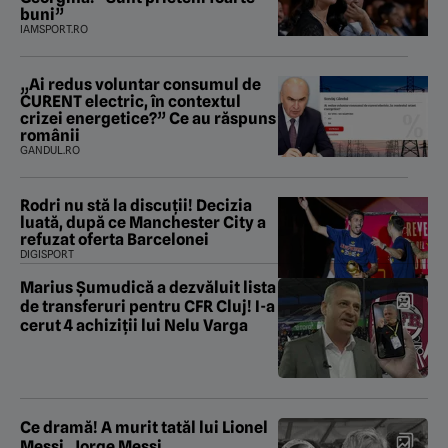
buni”
IAMSPORT.RO
„Ai redus voluntar consumul de
CURENT electric, în contextul
crizei energetice?” Ce au răspuns
românii
GANDUL.RO
Rodri nu stă la discuții! Decizia
luată, după ce Manchester City a
refuzat oferta Barcelonei
DIGISPORT
Marius Șumudică a dezvăluit lista
de transferuri pentru CFR Cluj! I-a
cerut 4 achiziții lui Nelu Varga
Ce dramă! A murit tatăl lui Lionel
Messi, Jorge Messi