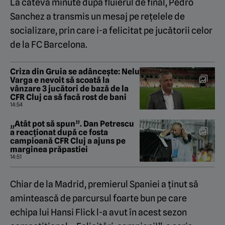
La câteva minute după fluierul de final, Pedro
Sanchez a transmis un mesaj pe rețelele de
socializare, prin care i-a felicitat pe jucătorii celor
de la FC Barcelona.
Criza din Gruia se adâncește: Nelu
Varga e nevoit să scoată la
vânzare 3 jucători de bază de la
CFR Cluj ca să facă rost de bani
14:54
„Atât pot să spun”. Dan Petrescu
a reacționat după ce fosta
campioană CFR Cluj a ajuns pe
marginea prăpastiei
14:51
Chiar de la Madrid, premierul Spaniei a ținut să
amintească de parcursul foarte bun pe care
echipa lui Hansi Flick l-a avut în acest sezon