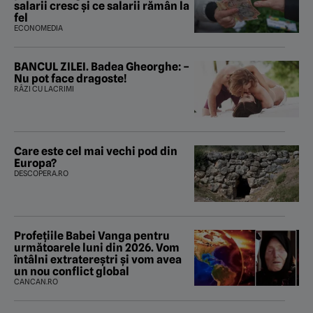
salarii cresc și ce salarii rămân la
fel
ECONOMEDIA
BANCUL ZILEI. Badea Gheorghe: –
Nu pot face dragoste!
RÂZI CU LACRIMI
Care este cel mai vechi pod din
Europa?
DESCOPERA.RO
Profețiile Babei Vanga pentru
următoarele luni din 2026. Vom
întâlni extratereștri și vom avea
un nou conflict global
CANCAN.RO