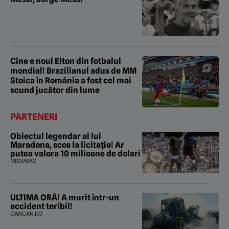
Cine e noul Elton din fotbalul
mondial! Brazilianul adus de MM
Stoica în România a fost cel mai
scund jucător din lume
PARTENERI
Obiectul legendar al lui
Maradona, scos la licitație! Ar
putea valora 10 milioane de dolari
MEDIAFAX
ULTIMA ORĂ! A murit într-un
accident teribil!
CANCAN.RO