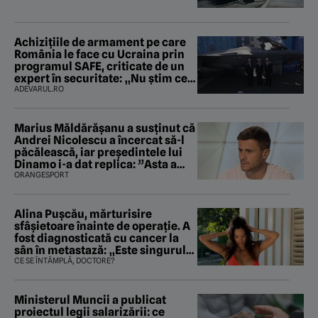
Achizițiile de armament pe care
România le face cu Ucraina prin
programul SAFE, criticate de un
expert în securitate: „Nu știm ce
arme ne trebuie”
ADEVARUL.RO
Marius Măldărăşanu a susţinut că
Andrei Nicolescu a încercat să-l
păcălească, iar preşedintele lui
Dinamo i-a dat replica: ”Asta a
fost istoria”
ORANGESPORT
Alina Pușcău, mărturisire
sfâșietoare înainte de operație. A
fost diagnosticată cu cancer la
sân în metastază: „Este singurul
tratament care o să mă ajute să
CE SE ÎNTÂMPLĂ, DOCTORE?
îmi salvez viața”
Ministerul Muncii a publicat
proiectul legii salarizării: ce