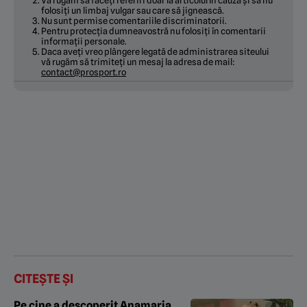
Vă rugăm să faceți referiri doar la articolul în cauză și să nu
folosiți un limbaj vulgar sau care să jignească.
Nu sunt permise comentariile discriminatorii.
Pentru protecția dumneavostră nu folosiți în comentarii
informații personale.
Daca aveți vreo plângere legată de administrarea siteului
vă rugăm să trimiteți un mesaj la adresa de mail:
contact@prosport.ro
CITEȘTE ȘI
Pe cine a descoperit Anamaria