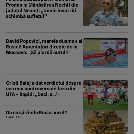
Prodan la Mănăstirea Nechit din
județul Neamț: „Unele locuri îți
schimbă sufletul”
David Popovici, marele dușman al
Rusiei! Amenințări directe de la
Moscova: „Să piardă aurul!”
Cristi Balaj a dat verdictul despre
cea mai controversată fază din
UTA – Rapid: „Deci, e…”
De ce își vinde Rusia aurul?
G4MEDIA