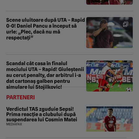
Scene uluitoare după UTA – Rapid
0-0! Daniel Pancu a început să
urle: „Plec, dacă nu mă
respectați”
Scandal cât casa în finalul
meciului UTA – Rapid! Giuleștenii
au cerut penalty, dar arbitrul i-a
dat cartonaș galben pentru
simulare lui Stojilkovic!
PARTENERI
Verdictul TAS zguduie Sepsi!
Prima reacție a clubului după
suspendarea lui Cosmin Matei
MEDIAFAX