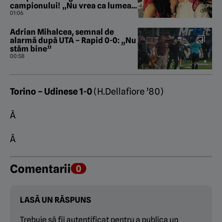
campionului! „Nu vrea ca lumea
să știe că a iubit fata din
01:06
România!”
Adrian Mihalcea, semnal de
alarmă după UTA – Rapid 0-0: „Nu
stăm bine”
00:58
Torino – Udinese 1-0
(H.Dellafiore ’80)
Â
Â
Comentarii
0
LASĂ UN RĂSPUNS
Trebuie să fii
autentificat
pentru a publica un