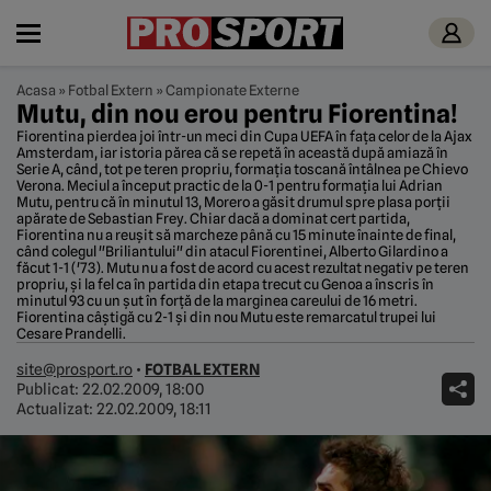
Acasa
»
Fotbal Extern
»
Campionate Externe
Mutu, din nou erou pentru Fiorentina!
Fiorentina pierdea joi într-un meci din Cupa UEFA în fața celor de la Ajax
Amsterdam, iar istoria părea că se repetă în această după amiază în
Serie A, când, tot pe teren propriu, formația toscană întâlnea pe Chievo
Verona. Meciul a început practic de la 0-1 pentru formația lui Adrian
Mutu, pentru că în minutul 13, Morero a găsit drumul spre plasa porții
apărate de Sebastian Frey. Chiar dacă a dominat cert partida,
Fiorentina nu a reușit să marcheze până cu 15 minute înainte de final,
când colegul "Briliantului" din atacul Fiorentinei, Alberto Gilardino a
făcut 1-1 ('73). Mutu nu a fost de acord cu acest rezultat negativ pe teren
propriu, și la fel ca în partida din etapa trecut cu Genoa a înscris în
minutul 93 cu un șut în forță de la marginea careului de 16 metri.
Fiorentina câștigă cu 2-1 și din nou Mutu este remarcatul trupei lui
Cesare Prandelli.
site@prosport.ro
•
FOTBAL EXTERN
Publicat:
22.02.2009, 18:00
Actualizat:
22.02.2009, 18:11