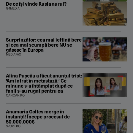
De ce își vinde Rusia aurul?
G4MEDIA
Surprinzător: cea mai ieftină bere
și cea mai scumpă bere NU se
găsesc în Europa
MEDIAFAX
Alina Pușcău a făcut anunțul trist:
'Am intrat în metastază.' Ce
minune s-a întâmplat după ce
fanii s-au rugat pentru ea
CANCAN.RO
Anamaria Goltes merge în
instanță! Începe procesul de
50.000.000$
SPORT.RO