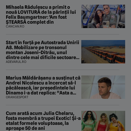
Mihaela Rădulescu a primit o
nouă LOVITURĂ de la părinții lui
Felix Baumgartner: 'Am fost
ȘTEARSĂ complet din
CANCAN.RO
Start în forță pe Autostrada Unirii
A8. Mobilizare pe tronsonul
montan Joseni–Ditrău, unul
dintre cele mai dificile sectoare
care traversează Carpații
ADEVARUL.RO
Marius Măldărăşanu a susţinut că
Andrei Nicolescu a încercat să-l
păcălească, iar preşedintele lui
Dinamo i-a dat replica: ”Asta a
fost istoria”
ORANGESPORT
Cum arată acum Julia Chelaru,
fosta membră a trupei Exotic! Și-a
etalat formele voluptoase, la
aproape 50 de ani