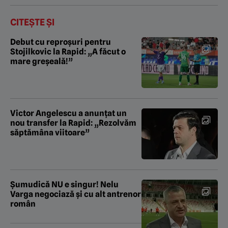
CITEȘTE ȘI
Debut cu reproșuri pentru
Stojilkovic la Rapid: „A făcut o
mare greșeală!”
Victor Angelescu a anunțat un
nou transfer la Rapid: „Rezolvăm
săptămâna viitoare”
Şumudică NU e singur! Nelu
Varga negociază şi cu alt antrenor
român