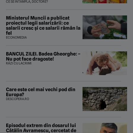
CE SE ÎNTÂMPLĂ, DOCTORE?
Ministerul Muncii a publicat
proiectul legii salarizării: ce
salarii cresc și ce salarii rămân la
fel
ECONOMEDIA
BANCUL ZILEI. Badea Gheorghe: –
Nu pot face dragoste!
RÂZI CU LACRIMI
Care este cel mai vechi pod din
Europa?
DESCOPERA.RO
Episodul extrem din dosarul lui
Cătălin Avramescu, cercetat de