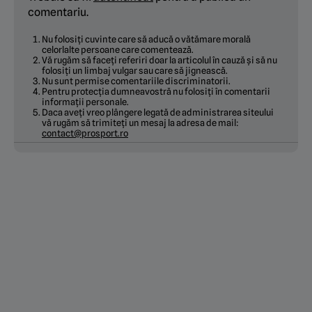
comentariu.
Nu folosiți cuvinte care să aducă o vătămare morală
celorlalte persoane care comentează.
Vă rugăm să faceți referiri doar la articolul în cauză și să nu
folosiți un limbaj vulgar sau care să jignească.
Nu sunt permise comentariile discriminatorii.
Pentru protecția dumneavostră nu folosiți în comentarii
informații personale.
Daca aveți vreo plângere legată de administrarea siteului
vă rugăm să trimiteți un mesaj la adresa de mail:
contact@prosport.ro