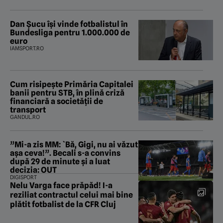
Dan Șucu își vinde fotbalistul în
Bundesliga pentru 1.000.000 de
euro
IAMSPORT.RO
Cum risipește Primăria Capitalei
banii pentru STB, în plină criză
financiară a societății de
transport
GANDUL.RO
”Mi-a zis MM: `Bă, Gigi, nu ai văzut
așa ceva!”. Becali s-a convins
după 29 de minute și a luat
decizia: OUT
DIGISPORT
Nelu Varga face prăpăd! I-a
reziliat contractul celui mai bine
plătit fotbalist de la CFR Cluj