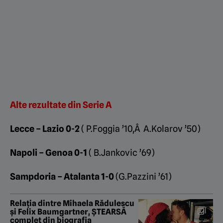
Alte rezultate din Serie A
Lecce – Lazio 0-2
( P.Foggia ’10,Â A.Kolarov ’50)
Napoli – Genoa 0-1
( B.Jankovic ’69)
Sampdoria – Atalanta 1-0
(G.Pazzini ’61)
Relația dintre Mihaela Rădulescu
și Felix Baumgartner, ȘTEARSĂ
complet din biografia