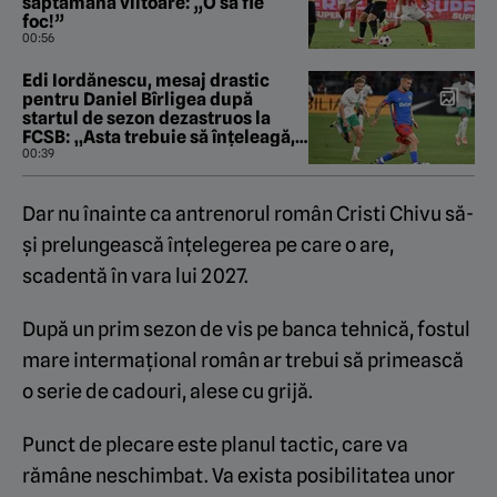
săptămâna viitoare: „O să fie
foc!”
00:56
Edi Iordănescu, mesaj drastic
pentru Daniel Bîrligea după
startul de sezon dezastruos la
FCSB: „Asta trebuie să înțeleagă,
înainte de orice!”
00:39
Dar nu înainte ca antrenorul român Cristi Chivu să-
și prelungească înțelegerea pe care o are,
scadentă în vara lui 2027.
După un prim sezon de vis pe banca tehnică, fostul
mare intermațional român ar trebui să primească
o serie de cadouri, alese cu grijă.
Punct de plecare este planul tactic, care va
rămâne neschimbat. Va exista posibilitatea unor