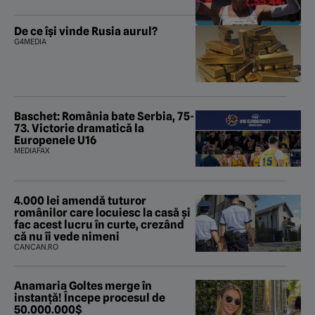
De ce își vinde Rusia aurul?
G4MEDIA
Baschet: România bate Serbia, 75-
73. Victorie dramatică la
Europenele U16
MEDIAFAX
4.000 lei amendă tuturor
românilor care locuiesc la casă și
fac acest lucru în curte, crezând
că nu îi vede nimeni
CANCAN.RO
Anamaria Goltes merge în
instanță! Începe procesul de
50.000.000$