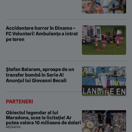
Accidentare horror în Dinamo –
FC Voluntari! Ambulanța a intrat
pe teren
Ștefan Baiaram, aproape de un
transfer bombă în Serie A!
Anunțul lui Giovanni Becali
PARTENERI
Obiectul legendar al lui
Maradona, scos la licitație! Ar
putea valora 10 milioane de dolari
MEDIAFAX