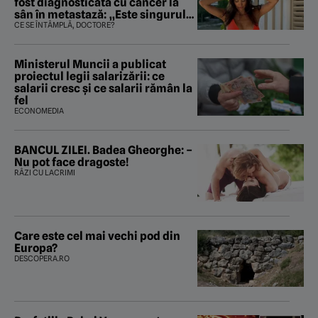
fost diagnosticată cu cancer la
sân în metastază: „Este singurul
tratament care o să mă ajute să
CE SE ÎNTÂMPLĂ, DOCTORE?
îmi salvez viața”
Ministerul Muncii a publicat
proiectul legii salarizării: ce
salarii cresc și ce salarii rămân la
fel
ECONOMEDIA
BANCUL ZILEI. Badea Gheorghe: –
Nu pot face dragoste!
RÂZI CU LACRIMI
Care este cel mai vechi pod din
Europa?
DESCOPERA.RO