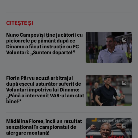
CITEȘTE ȘI
Nuno Campos își ține jucătorii cu
picioarele pe pământ după ce
Dinamo a făcut instrucție cu FC
Voluntari: „Suntem departe!”
Florin Pârvu acuză arbitrajul
după eșecul usturător suferit de
Voluntari împotriva lui Dinamo:
„Până a intervenit VAR-ul am stat
bine!”
Mădălina Florea, încă un rezultat
senzațional în campionatul de
alergare montană!