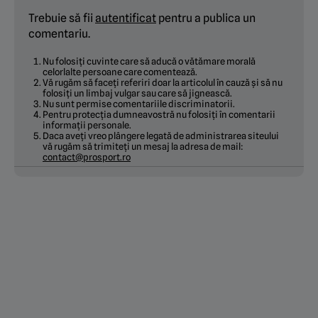
Trebuie să fii
autentificat
pentru a publica un
comentariu.
Nu folosiți cuvinte care să aducă o vătămare morală
celorlalte persoane care comentează.
Vă rugăm să faceți referiri doar la articolul în cauză și să nu
folosiți un limbaj vulgar sau care să jignească.
Nu sunt permise comentariile discriminatorii.
Pentru protecția dumneavostră nu folosiți în comentarii
informații personale.
Daca aveți vreo plângere legată de administrarea siteului
vă rugăm să trimiteți un mesaj la adresa de mail:
contact@prosport.ro