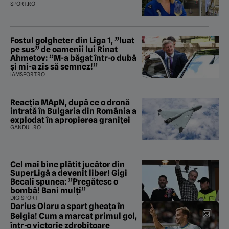
SPORT.RO
Fostul golgheter din Liga 1, ”luat
pe sus” de oamenii lui Rinat
Ahmetov: ”M-a băgat într-o dubă
și mi-a zis să semnez!”
IAMSPORT.RO
Reacția MApN, după ce o dronă
intrată în Bulgaria din România a
explodat în apropierea graniței
GANDUL.RO
Cel mai bine plătit jucător din
SuperLigă a devenit liber! Gigi
Becali spunea: ”Pregătesc o
bombă! Bani mulți”
DIGISPORT
Darius Olaru a spart gheața în
Belgia! Cum a marcat primul gol,
într-o victorie zdrobitoare