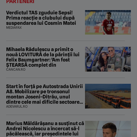
PARTENERI
Verdictul TAS zguduie Sepsi!
Prima reacție a clubului după
suspendarea lui Cosmin Matei
MEDIAFAX
Mihaela Rădulescu a primit o
nouă LOVITURĂ de la părinții lui
Felix Baumgartner: 'Am fost
ȘTEARSĂ complet din
CANCAN.RO
Start în forță pe Autostrada Unirii
A8. Mobilizare pe tronsonul
montan Joseni–Ditrău, unul
dintre cele mai dificile sectoare
care traversează Carpații
ADEVARUL.RO
Marius Măldărăşanu a susţinut că
Andrei Nicolescu a încercat să-l
păcălească, iar preşedintele lui