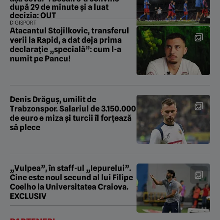
după 29 de minute și a luat
decizia: OUT
DIGISPORT
Atacantul Stojilkovic, transferul
verii la Rapid, a dat deja prima
declarație „specială”: cum l-a
numit pe Pancu!
Denis Drăguș, umilit de
Trabzonspor. Salariul de 3.150.000
de euro e miza și turcii îl forțează
să plece
„Vulpea”, în staff-ul „Iepurelui”.
Cine este noul secund al lui Filipe
Coelho la Universitatea Craiova.
EXCLUSIV