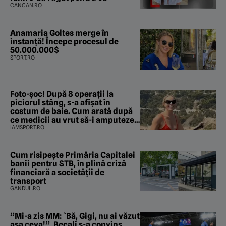
CANCAN.RO
Anamaria Goltes merge în
instanță! Începe procesul de
50.000.000$
SPORT.RO
Foto-șoc! După 8 operații la
piciorul stâng, s-a afișat în
costum de baie. Cum arată după
ce medicii au vrut să-i amputeze
piciorul
IAMSPORT.RO
Cum risipește Primăria Capitalei
banii pentru STB, în plină criză
financiară a societății de
transport
GANDUL.RO
”Mi-a zis MM: `Bă, Gigi, nu ai văzut
așa ceva!”. Becali s-a convins