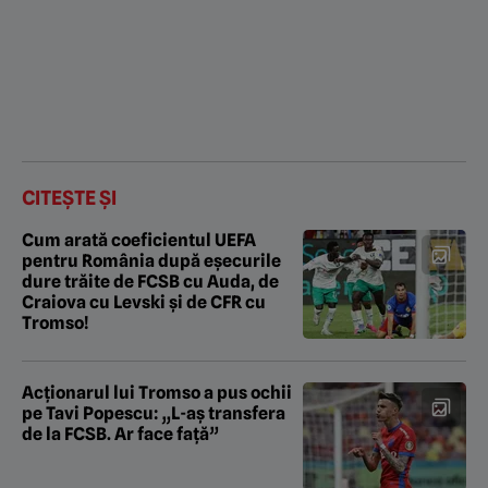
CITEȘTE ȘI
Cum arată coeficientul UEFA
pentru România după eșecurile
dure trăite de FCSB cu Auda, de
Craiova cu Levski și de CFR cu
Tromso!
Acționarul lui Tromso a pus ochii
pe Tavi Popescu: „L-aș transfera
de la FCSB. Ar face față”