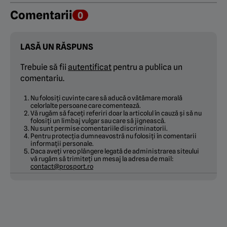
Comentarii
0
LASĂ UN RĂSPUNS
Trebuie să fii
autentificat
pentru a publica un
comentariu.
Nu folosiți cuvinte care să aducă o vătămare morală
celorlalte persoane care comentează.
Vă rugăm să faceți referiri doar la articolul în cauză și să nu
folosiți un limbaj vulgar sau care să jignească.
Nu sunt permise comentariile discriminatorii.
Pentru protecția dumneavostră nu folosiți în comentarii
informații personale.
Daca aveți vreo plângere legată de administrarea siteului
vă rugăm să trimiteți un mesaj la adresa de mail:
contact@prosport.ro