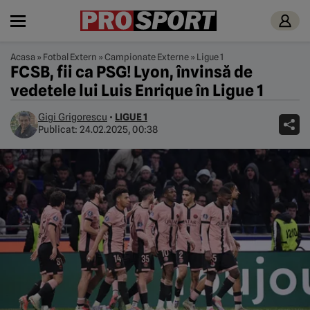
Acasa
»
Fotbal Extern
»
Campionate Externe
»
Ligue 1
FCSB, fii ca PSG! Lyon, învinsă de
vedetele lui Luis Enrique în Ligue 1
Gigi Grigorescu
•
LIGUE 1
Publicat:
24.02.2025, 00:38