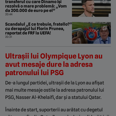
transferul cu care Dinamo își
rezolvă o mare problemă: „Vom
da 200.000 de euro pe el”
20:44
Scandalul „E ce trebuie, fratello?”
cu derapajul lui Florin Prunea,
raportat de FRF la UEFA!
20:31
Ultrașii lui Olympique Lyon au
avut mesaje dure la adresa
patronului lui PSG
De-a lungul partidei, ultrașii de la Lyon au afișat
mai multe mesaje ostile la adresa patronului lui
PSG, Nasser Al-Khelaifi, dar și a statului Qatar.
Înainte de start, suporterii au arătat cu degetul