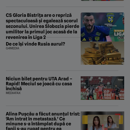
CS Gloria Bistrița are o repriză
spectaculoasă și egalează scorul
sezonului. Unirea Slobozia pierde
umilitor la primul joc acasă de la
revenirea în Liga 2
De ce își vinde Rusia aurul?
G4MEDIA
Niciun bilet pentru UTA Arad –
Rapid! Meciul se joacă cu casa
închisă
MEDIAFAX
Alina Pușcău a făcut anunțul trist:
'Am intrat în metastază.' Ce
minune s-a întâmplat după ce
fanii s-au rugat pentru ea