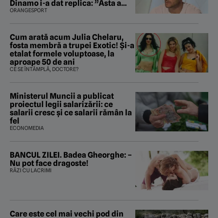
Dinamo i-a dat replica: ”Asta a
fost istoria”
ORANGESPORT
Cum arată acum Julia Chelaru,
fosta membră a trupei Exotic! Și-a
etalat formele voluptoase, la
aproape 50 de ani
CE SE ÎNTÂMPLĂ, DOCTORE?
Ministerul Muncii a publicat
proiectul legii salarizării: ce
salarii cresc și ce salarii rămân la
fel
ECONOMEDIA
BANCUL ZILEI. Badea Gheorghe: –
Nu pot face dragoste!
RÂZI CU LACRIMI
Care este cel mai vechi pod din