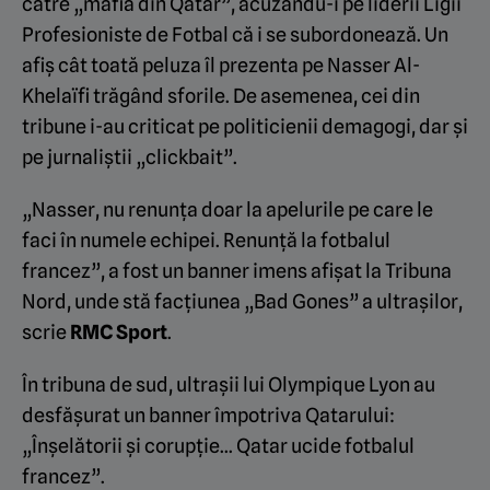
către „mafia din Qatar”, acuzându-i pe liderii Ligii
Profesioniste de Fotbal că i se subordonează. Un
afiș cât toată peluza îl prezenta pe Nasser Al-
Khelaïfi trăgând sforile. De asemenea, cei din
tribune i-au criticat pe politicienii demagogi, dar și
pe jurnaliştii „clickbait”.
„Nasser, nu renunța doar la apelurile pe care le
faci în numele echipei. Renunță la fotbalul
francez”, a fost un banner imens afișat la Tribuna
Nord, unde stă facțiunea „Bad Gones” a ultrașilor,
scrie
RMC Sport
.
În tribuna de sud, ultrașii lui Olympique Lyon au
desfășurat un banner împotriva Qatarului:
„Înșelătorii și corupție… Qatar ucide fotbalul
francez”.