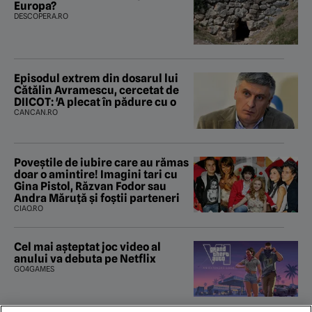
Europa?
DESCOPERA.RO
Episodul extrem din dosarul lui
Cătălin Avramescu, cercetat de
DIICOT: 'A plecat în pădure cu o
CANCAN.RO
Poveştile de iubire care au rămas
doar o amintire! Imagini tari cu
Gina Pistol, Răzvan Fodor sau
Andra Măruţă şi foştii parteneri
CIAO.RO
Cel mai așteptat joc video al
anului va debuta pe Netflix
GO4GAMES