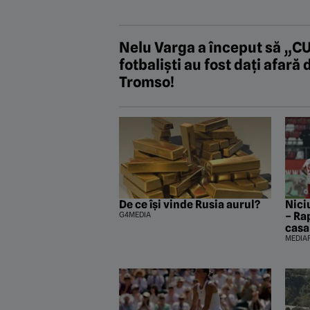
Nelu Varga a început să „CU
fotbaliști au fost dați afară
Tromso!
De ce își vinde Rusia aurul?
Nici
G4MEDIA
– Ra
casa
MEDIA