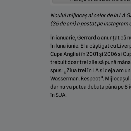
Noului mijlocaș al celor de la LA G
(35 de ani) a postat pe Instagram 
În ianuarie, Gerrard a anunțat că n
în luna iunie. El a câștigat cu Live
Cupa Angliei în 2001 și 2006 și Cupa
trebuit doar trei zile să pună mâna
spus: „Ziua trei în LA și deja am
Wasserman. Respect”. Mijlocașul a
dar nu va putea debuta până pe 8 i
în SUA.