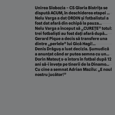
Unirea Slobozia – CS Gloria Bistrița se
dispută ACUM, în deschiderea etapei a
2-a a Ligii 2
Nelu Varga a dat ORDIN și fotbalistul a
fost dat afară din echipă la pauza
meciului CFR – Tromso 0-5: „SCOATE-L
Nelu Varga a început să „CUREȚE” totul:
pe ăla!”
trei fotbaliști au fost dați afară după
rușinea cu Tromso!
Gerard Pique a decis să transfere una
dintre „perlele” lui Gică Hagi!
Fotbalistul se antrenează deja la echipa
Denis Drăguș a luat decizia. Șumudică
catalanului
a anunțat când ar putea semna cu un
club din Superliga, care nu e FCSB: „L-a
Dorin Mateuț s-a întors în fotbal după 12
întărâtat!”
ani să-i învețe pe tinerii de la Dinamo
cum să dea „Bilbao”: „Gleznă, minte și
Cu cine a semnat Adrian Mazilu: „E noul
exercițiu”. EXCLUSIV
nostru jucător!”