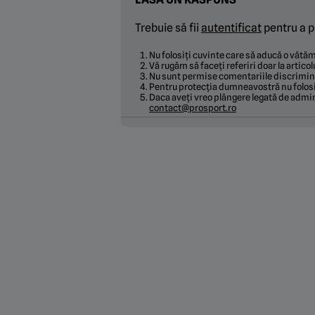
Trebuie să fii
autentificat
pentru a p
Nu folosiți cuvinte care să aducă o văt
Vă rugăm să faceți referiri doar la articol
Nu sunt permise comentariile discrimina
Pentru protecția dumneavostră nu folosi
Daca aveți vreo plângere legată de admin
contact@prosport.ro