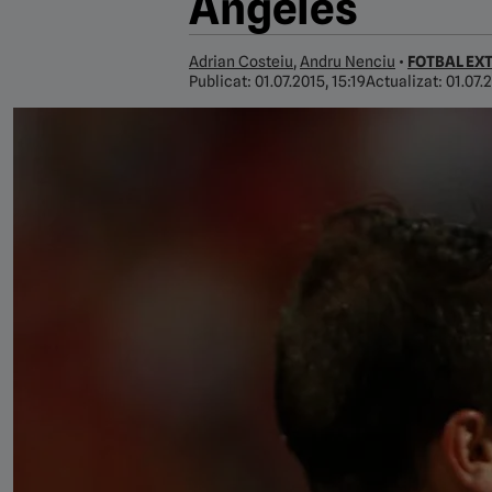
Angeles
Adrian Costeiu
,
Andru Nenciu
•
FOTBAL EX
Publicat:
01.07.2015, 15:19
Actualizat:
01.07.