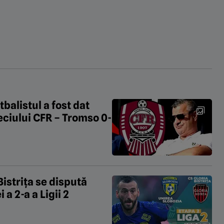
balistul a fost dat
eciului CFR – Tromso 0-
Bistrița se dispută
a 2-a a Ligii 2