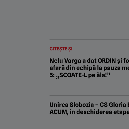
CITEȘTE ȘI
Nelu Varga a dat ORDIN și fot
afară din echipă la pauza m
5: „SCOATE-L pe ăla!”
Unirea Slobozia – CS Gloria 
ACUM, în deschiderea etapei 