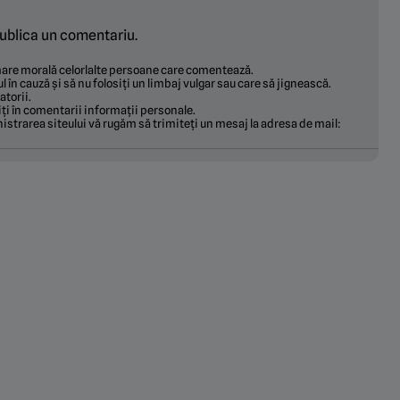
ublica un comentariu.
ămare morală celorlalte persoane care comentează.
ul în cauză și să nu folosiți un limbaj vulgar sau care să jignească.
torii.
ți în comentarii informații personale.
istrarea siteului vă rugăm să trimiteți un mesaj la adresa de mail: