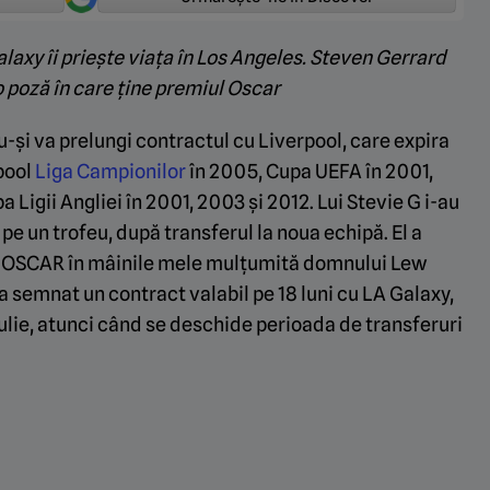
alaxy îi priește viața în Los Angeles. Steven Gerrard
o poză în care ține premiul Oscar
u-și va prelungi contractul cu Liverpool, care expira
rpool
Liga Campionilor
în 2005, Cupa UEFA în 2001,
 Ligii Angliei în 2001, 2003 și 2012. Lui Stevie G i-au
 pe un trofeu, după transferul la noua echipă. El a
 un OSCAR în mâinile mele mulțumită domnului Lew
 semnat un contract valabil pe 18 luni cu LA Galaxy,
ulie, atunci când se deschide perioada de transferuri