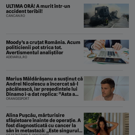
ULTIMA ORĂ! A murit într-un
accident teribil!
CANCAN.RO
Moody’s a cruțat România. Acum
politicienii pot strica tot.
Avertismentul analiștilor
ADEVARUL.RO
Marius Măldărăşanu a susţinut că
Andrei Nicolescu a încercat să-l
păcălească, iar preşedintele lui
Dinamo i-a dat replica: ”Asta a
fost istoria”
ORANGESPORT
Alina Pușcău, mărturisire
sfâșietoare înainte de operație. A
fost diagnosticată cu cancer la
sân în metastază: „Este singurul