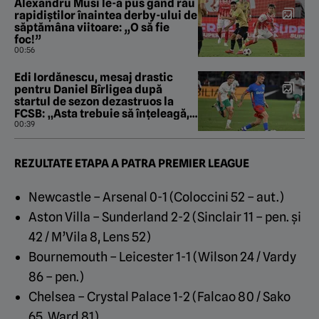
Alexandru Musi le-a pus gând rău
rapidiștilor înaintea derby-ului de
săptămâna viitoare: „O să fie
foc!”
00:56
Edi Iordănescu, mesaj drastic
pentru Daniel Bîrligea după
startul de sezon dezastruos la
FCSB: „Asta trebuie să înțeleagă,
înainte de orice!”
00:39
REZULTATE ETAPA A PATRA PREMIER LEAGUE
Newcastle – Arsenal 0-1 (Coloccini 52 – aut.)
Aston Villa – Sunderland 2-2 (Sinclair 11 – pen. și
42 / M’Vila 8, Lens 52)
Bournemouth – Leicester 1-1 (Wilson 24 / Vardy
86 – pen.)
Chelsea – Crystal Palace 1-2 (Falcao 80 / Sako
65, Ward 81)