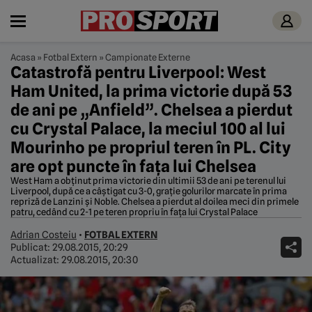
Acasa
»
Fotbal Extern
»
Campionate Externe
Catastrofă pentru Liverpool: West
Ham United, la prima victorie după 53
de ani pe „Anfield”. Chelsea a pierdut
cu Crystal Palace, la meciul 100 al lui
Mourinho pe propriul teren în PL. City
are opt puncte în fața lui Chelsea
West Ham a obținut prima victorie din ultimii 53 de ani pe terenul lui
Liverpool, după ce a câștigat cu 3-0, grație golurilor marcate în prima
repriză de Lanzini și Noble. Chelsea a pierdut al doilea meci din primele
patru, cedând cu 2-1 pe teren propriu în fața lui Crystal Palace
Adrian Costeiu
•
FOTBAL EXTERN
Publicat:
29.08.2015, 20:29
Actualizat:
29.08.2015, 20:30