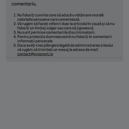
comentariu.
Nu folosiți cuvinte care să aducă o vătămare morală
celorlalte persoane care comentează.
Vă rugăm să faceți referiri doar la articolul în cauză și să nu
folosiți un limbaj vulgar sau care să jignească.
Nu sunt permise comentariile discriminatorii.
Pentru protecția dumneavostră nu folosiți în comentarii
informații personale.
Daca aveți vreo plângere legată de administrarea siteului
vă rugăm să trimiteți un mesaj la adresa de mail:
contact@prosport.ro