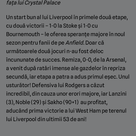
fața lui Crystal Palace
Un start bun al lui Liverpool în primele două etape,
cu două victorii – 1-0 la Stoke și 1-0 cu
Bournemouth – le oferea speranțe majore în noul
sezon pentru fanii de pe
Anfield.
Doar că
următoarele două jocuri n-au fost deloc
încununate de succes. Remiza, 0-0, de la Arsenal,
a venit după ratări imense ale gazdelor în repriza
secundă, iar etapa a patra a adus primul eșec. Unul
usturător! Defensiva lui Rodgers a căzut
incredibil, din cauza unor erori majore, iar Lanzini
(3), Noble (29) și Sakho (90+1) au profitat,
aducând prima victorie a lui West Ham pe terenul
lui Liverpool din ultimii 53 de ani!