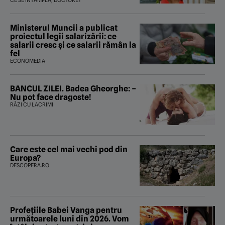
tratament care o să mă ajute să
CE SE ÎNTÂMPLĂ, DOCTORE?
îmi salvez viața”
Ministerul Muncii a publicat
proiectul legii salarizării: ce
salarii cresc și ce salarii rămân la
fel
ECONOMEDIA
BANCUL ZILEI. Badea Gheorghe: –
Nu pot face dragoste!
RÂZI CU LACRIMI
Care este cel mai vechi pod din
Europa?
DESCOPERA.RO
Profețiile Babei Vanga pentru
următoarele luni din 2026. Vom