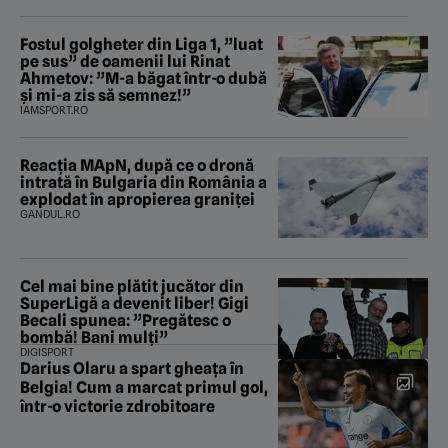
Fostul golgheter din Liga 1, ”luat
pe sus” de oamenii lui Rinat
Ahmetov: ”M-a băgat într-o dubă
și mi-a zis să semnez!”
IAMSPORT.RO
Reacția MApN, după ce o dronă
intrată în Bulgaria din România a
explodat în apropierea graniței
GANDUL.RO
Cel mai bine plătit jucător din
SuperLigă a devenit liber! Gigi
Becali spunea: ”Pregătesc o
bombă! Bani mulți”
DIGISPORT
Darius Olaru a spart gheața în
Belgia! Cum a marcat primul gol,
într-o victorie zdrobitoare