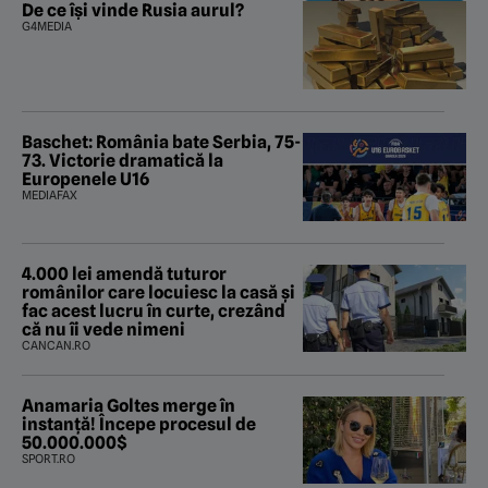
De ce își vinde Rusia aurul?
G4MEDIA
Baschet: România bate Serbia, 75-
73. Victorie dramatică la
Europenele U16
MEDIAFAX
4.000 lei amendă tuturor
românilor care locuiesc la casă și
fac acest lucru în curte, crezând
că nu îi vede nimeni
CANCAN.RO
Anamaria Goltes merge în
instanță! Începe procesul de
50.000.000$
SPORT.RO