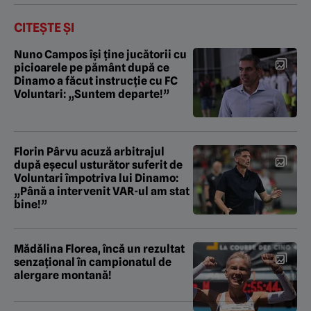
CITEȘTE ȘI
Nuno Campos își ține jucătorii cu
picioarele pe pământ după ce
Dinamo a făcut instrucție cu FC
Voluntari: „Suntem departe!”
Florin Pârvu acuză arbitrajul
după eșecul usturător suferit de
Voluntari împotriva lui Dinamo:
„Până a intervenit VAR-ul am stat
bine!”
Mădălina Florea, încă un rezultat
senzațional în campionatul de
alergare montană!